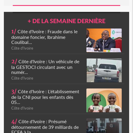
+ DE LA SEMAINE DERNIÈRE
1/
Côte d'Ivoire : Fraude dans le
domaine foncier, Ibrahime
Coulibal...
Côte d'Ivoire
2/
Côte d'Ivoire : Un véhicule de
la GESTOCI circulant avec un
numér...
Côte d'Ivoire
3/
Côte d'Ivoire : L'établissement
de la CNI pour les enfants dès
05...
Côte d'Ivoire
4/
Côte d'Ivoire : Présumé
détournement de 39 milliards de
FCFA à la...