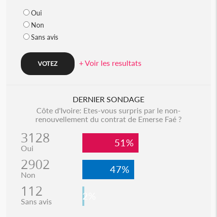
Oui
Non
Sans avis
+ Voir les resultats
DERNIER SONDAGE
Côte d'Ivoire: Etes-vous surpris par le non-
renouvellement du contrat de Emerse Faé ?
3128
51%
Oui
2902
47%
Non
112
2%
Sans avis