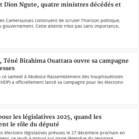
Dion Ngute, quatre ministres décédés et
les Camerounais continuent de scruter l'horizon politique,
u gouvernement. Cette attente n'est pas sans importance,
es, Téné Birahima Ouattara ouvre sa campagne
messes
ia ce samedi à AboboLe Rassemblement des houphouëtistes
(RHDP) a officiellement lancé sa campagne pour les élections
our les législatives 2025, quand les
ent le rôle du député
s élections législatives prévues le 27 décembre prochain en
ement, ce jeudi à minuit sur toute l’étendue du territoire