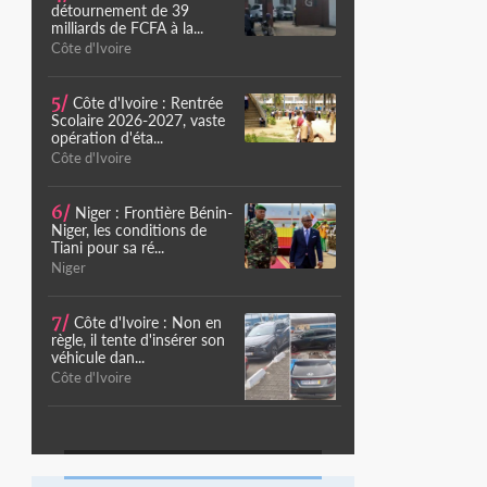
détournement de 39
milliards de FCFA à la...
Côte d'Ivoire
5/
Côte d'Ivoire : Rentrée
Scolaire 2026-2027, vaste
opération d'éta...
Côte d'Ivoire
6/
Niger : Frontière Bénin-
Niger, les conditions de
Tiani pour sa ré...
Niger
7/
Côte d'Ivoire : Non en
règle, il tente d'insérer son
véhicule dan...
Côte d'Ivoire