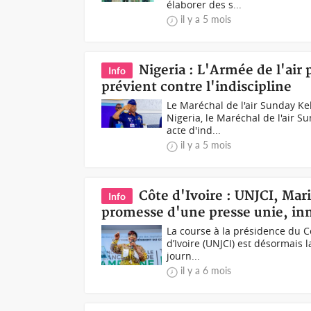
élaborer des s...
il y a 5 mois
Nigeria : L'Armée de l'air
Info
prévient contre l'indiscipline
Le Maréchal de l'air Sunday Kel
Nigeria, le Maréchal de l'air S
acte d'ind...
il y a 5 mois
Côte d'Ivoire : UNJCI, Ma
Info
promesse d'une presse unie, inn
La course à la présidence du Co
d’Ivoire (UNJCI) est désormais l
journ...
il y a 6 mois