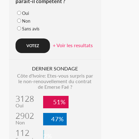
parait-il compétent ?
Oui
Non
Sans avis
+ Voir les resultats
DERNIER SONDAGE
Côte d'Ivoire: Etes-vous surpris par
le non-renouvellement du contrat
de Emerse Faé ?
3128
51%
Oui
2902
47%
Non
112
2%