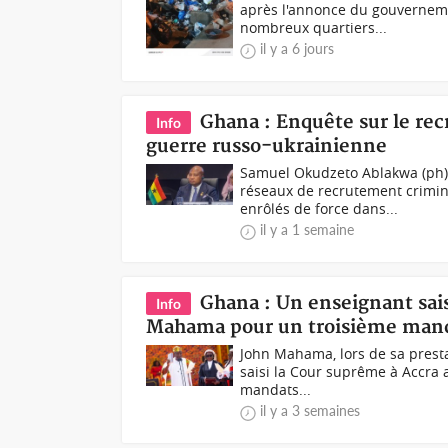
après l'annonce du gouverneme
nombreux quartiers...
il y a 6 jours
Ghana : Enquête sur le re
Info
guerre russo-ukrainienne
Samuel Okudzeto Ablakwa (ph)
réseaux de recrutement crimin
enrôlés de force dans...
il y a 1 semaine
Ghana : Un enseignant saisi
Info
Mahama pour un troisième man
John Mahama, lors de sa prest
saisi la Cour suprême à Accra 
mandats...
il y a 3 semaines