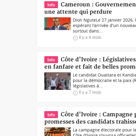
Cameroun : Gouvernement 
Info
une attente qui perdure
Dion Ngute Le 27 janvier 2026, 
espérant l'arrivée d'un nouvea
surtout dans...
il y a 6 mois
Côte d'Ivoire : Législativ
Info
en fanfare et fait de belles pro
Le candidat Ouattara et Kand
pour la démocratie et la paix 
législatives à...
il y a 7 mois
Côte d'Ivoire : Campagne p
Info
promesses des candidats trahiss
La campagne électorale pour le
Côte d’Ivoire s’ouvrira officiell