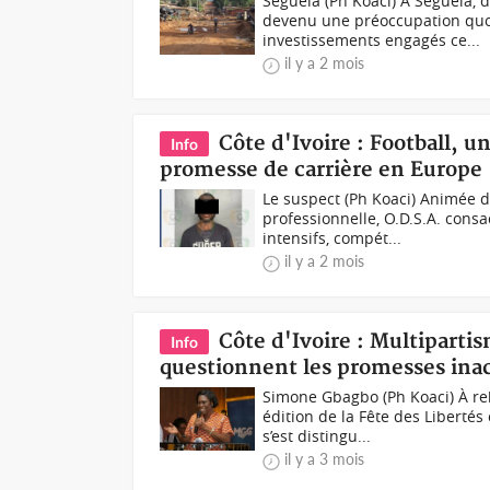
Séguéla (Ph Koaci) À Séguéla, d
devenu une préoccupation quo
investissements engagés ce...
il y a 2 mois
Côte d'Ivoire : Football, 
Info
promesse de carrière en Europe
Le suspect (Ph Koaci) Animée d
professionnelle, O.D.S.A. cons
intensifs, compét...
il y a 2 mois
Côte d'Ivoire : Multiparti
Info
questionnent les promesses ina
Simone Gbagbo (Ph Koaci) À re
édition de la Fête des Libert
s’est distingu...
il y a 3 mois