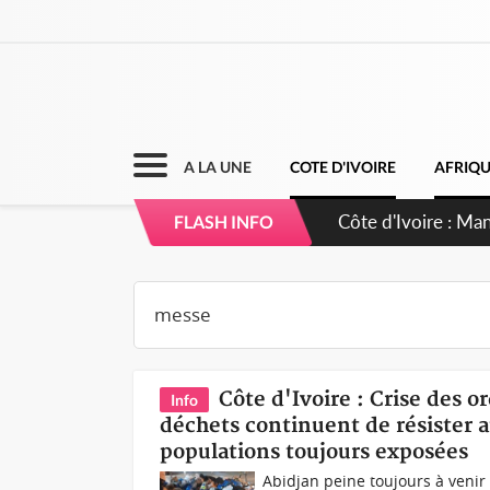
A LA UNE
COTE D'IVOIRE
AFRIQ
Côte d'Ivoire : Ma
FLASH INFO
Côte d'Ivoire : Crise des o
Info
déchets continuent de résister
populations toujours exposées
Abidjan peine toujours à venir