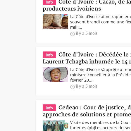
Côte d'Ivoire : Cacao, de l
Info
producteurs ivoiriens
La Côte d’Ivoire aime rappeler 
souvent brandi comme une fier
milli...
il y a 5 mois
Côte d'Ivoire : Décédée le 
Info
Laurent Tchagba inhumée le 14 m
La Côte d’Ivoire s’apprête à 
ministre conseiller à la Prési
février 20...
il y a 5 mois
Cedeao : Cour de justice, 
Info
approches de solutions et prome
Visite des membres de la Cour
lunettes (ph)Les acteurs du sec