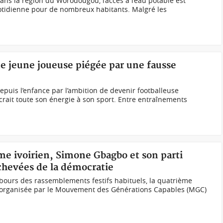
ans la région du Worodougou, l’accès à l’eau potable est
tidienne pour de nombreux habitants. Malgré les
une jeune joueuse piégée par une fausse
epuis l’enfance par l’ambition de devenir footballeuse
acrait toute son énergie à son sport. Entre entraînements
sme ivoirien, Simone Gbagbo et son parti
chevées de la démocratie
bours des rassemblements festifs habituels, la quatrième
és organisée par le Mouvement des Générations Capables (MGC)