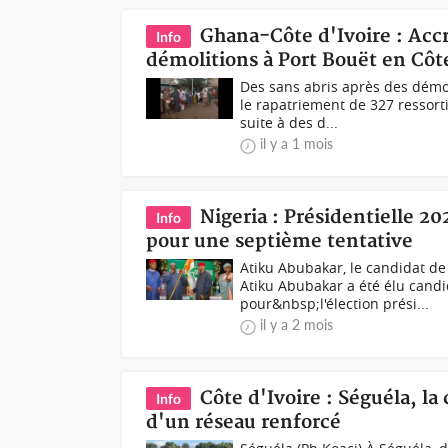
Ghana-Côte d'Ivoire : Accr
Info
démolitions à Port Bouët en Côte
Des sans abris après des démo
le rapatriement de 327 ressort
suite à des d...
il y a 1 mois
Nigeria : Présidentielle 2
Info
pour une septième tentative
Atiku Abubakar, le candidat de
Atiku Abubakar a été élu cand
pour&nbsp;l'élection prési...
il y a 2 mois
Côte d'Ivoire : Séguéla, la
Info
d'un réseau renforcé