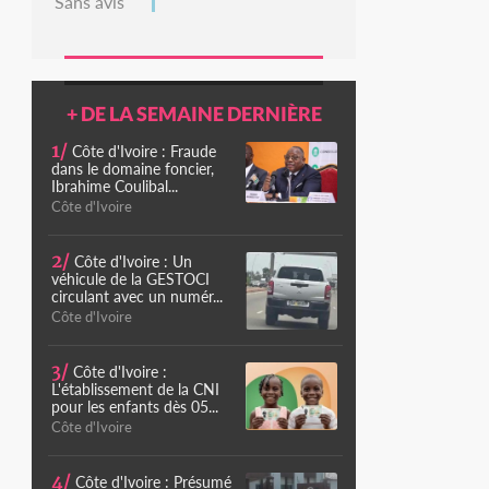
Sans avis
+ DE LA SEMAINE DERNIÈRE
1/
Côte d'Ivoire : Fraude
dans le domaine foncier,
Ibrahime Coulibal...
Côte d'Ivoire
2/
Côte d'Ivoire : Un
véhicule de la GESTOCI
circulant avec un numér...
Côte d'Ivoire
3/
Côte d'Ivoire :
L'établissement de la CNI
pour les enfants dès 05...
Côte d'Ivoire
4/
Côte d'Ivoire : Présumé