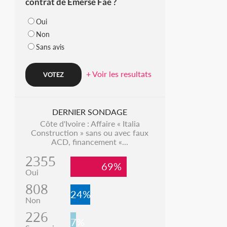
contrat de Emerse Faé ?
Oui
Non
Sans avis
+ Voir les resultats
DERNIER SONDAGE
Côte d'Ivoire : Affaire « Italia
Construction » sans ou avec faux
ACD, financement «...
2355
69%
Oui
808
24%
Non
226
7%