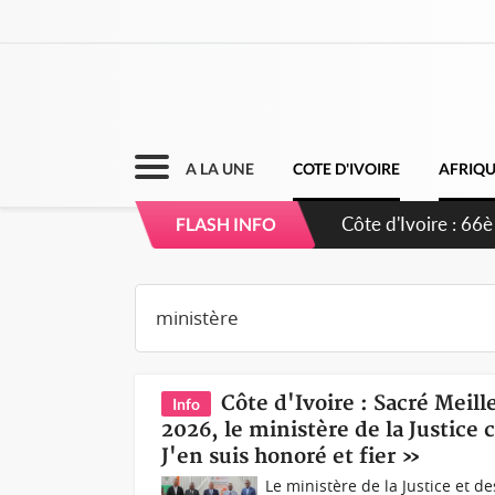
A LA UNE
COTE D'IVOIRE
AFRIQ
Côte d'Ivoire : À
FLASH INFO
développement d
Côte d'Ivoire : Sacré Meil
Info
2026, le ministère de la Justice
J'en suis honoré et fier »
Le ministère de la Justice et d