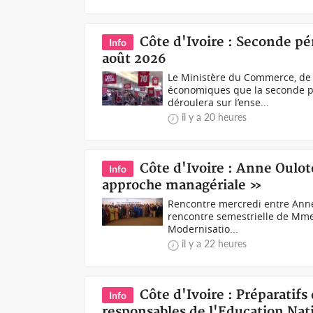
Côte d'Ivoire : Seconde pé
Info
août 2026
Le Ministère du Commerce, de l’
économiques que la seconde pér
déroulera sur l’ense...
il y a 20 heures
Côte d'Ivoire : Anne Oulo
Info
approche managériale »
Rencontre mercredi entre Anne
rencontre semestrielle de Mme l
Modernisatio...
il y a 22 heures
Côte d'Ivoire : Préparatifs
Info
responsables de l'Education Nati