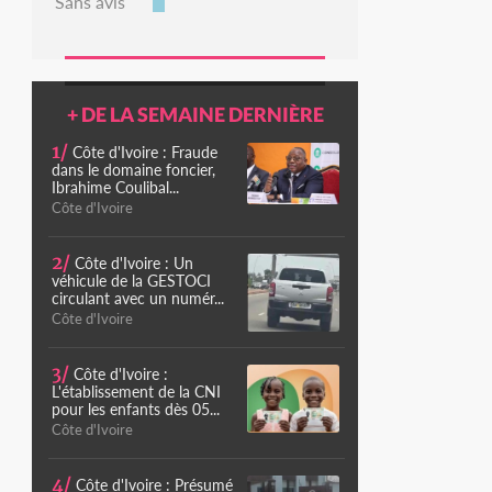
Sans avis
+ DE LA SEMAINE DERNIÈRE
1/
Côte d'Ivoire : Fraude
dans le domaine foncier,
Ibrahime Coulibal...
Côte d'Ivoire
2/
Côte d'Ivoire : Un
véhicule de la GESTOCI
circulant avec un numér...
Côte d'Ivoire
3/
Côte d'Ivoire :
L'établissement de la CNI
pour les enfants dès 05...
Côte d'Ivoire
4/
Côte d'Ivoire : Présumé