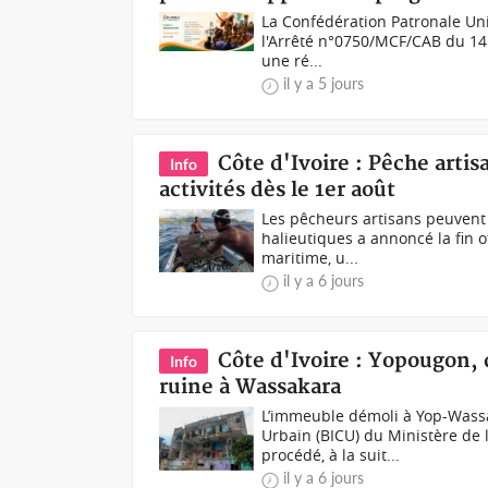
La Confédération Patronale Uni
l'Arrêté n°0750/MCF/CAB du 14 
une ré...
il y a 5 jours
Côte d'Ivoire : Pêche artis
Info
activités dès le 1er août
Les pêcheurs artisans peuvent
halieutiques a annoncé la fin o
maritime, u...
il y a 6 jours
Côte d'Ivoire : Yopougon
Info
ruine à Wassakara
L’immeuble démoli à Yop-Wassa
Urbain (BICU) du Ministère de
procédé, à la suit...
il y a 6 jours