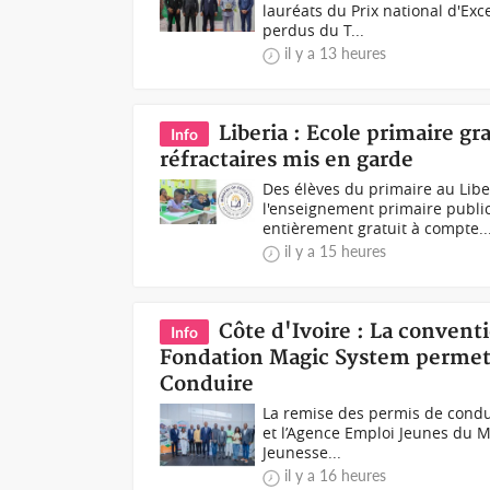
lauréats du Prix national d'Ex
perdus du T...
il y a 13 heures
Liberia : Ecole primaire gr
Info
réfractaires mis en garde
Des élèves du primaire au Lib
l'enseignement primaire public
entièrement gratuit à compte..
il y a 15 heures
Côte d'Ivoire : La conventi
Info
Fondation Magic System permet 
Conduire
La remise des permis de condu
et l’Agence Emploi Jeunes du M
Jeunesse...
il y a 16 heures