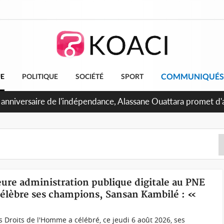
COMMUNIQUÉS
UE
POLITIQUE
SOCIÉTÉ
SPORT
 Abidjan, Amadou Oury Bah admire le modèle ivoirien et veut s'
e la Guinée
leure administration publique digitale au PNE
 célèbre ses champions, Sansan Kambilé : «
es Droits de l'Homme a célébré, ce jeudi 6 août 2026, ses