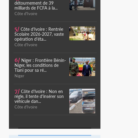
détournement de 39
milliards de FCFA à la...
Côte d'Ivoire
5/
Côte d'Ivoire : Rentrée
Scolaire 2026-2027, vaste
opération d'éta...
Côte d'Ivoire
6/
Niger : Frontière Bénin-
Niger, les conditions de
Tiani pour sa ré...
Niger
7/
Côte d'Ivoire : Non en
règle, il tente d'insérer son
véhicule dan...
Côte d'Ivoire