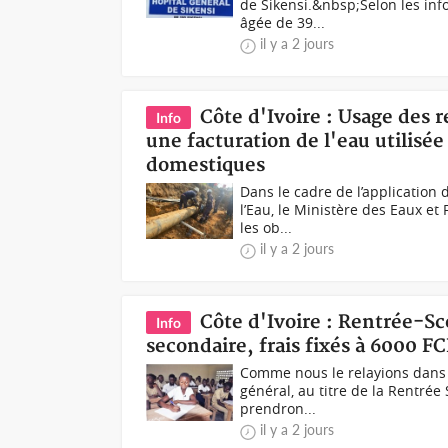
de Sikensi.&nbsp;Selon les in
âgée de 39...
il y a 2 jours
Côte d'Ivoire : Usage des 
Info
une facturation de l'eau utilisée
domestiques
Dans le cadre de l’application
l’Eau, le Ministère des Eaux et
les ob...
il y a 2 jours
Côte d'Ivoire : Rentrée-Sc
Info
secondaire, frais fixés à 6000 F
Comme nous le relayions dans u
général, au titre de la Rentré
prendron...
il y a 2 jours