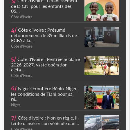
3/
Côte d'Ivoire : L'établissement
de la CNI pour les enfants dès
05...
Côte d'Ivoire
4/
Côte d'Ivoire : Présumé
détournement de 39 milliards de
FCFA à la...
Côte d'Ivoire
5/
Côte d'Ivoire : Rentrée Scolaire
2026-2027, vaste opération
d'éta...
Côte d'Ivoire
6/
Niger : Frontière Bénin-Niger,
les conditions de Tiani pour sa
ré...
Niger
7/
Côte d'Ivoire : Non en règle, il
tente d'insérer son véhicule dan...
Côte d'Ivoire