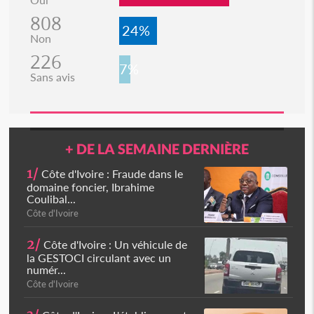
808
24%
Non
226
7%
Sans avis
+ DE LA SEMAINE DERNIÈRE
1/
Côte d'Ivoire : Fraude dans le
domaine foncier, Ibrahime
Coulibal...
Côte d'Ivoire
2/
Côte d'Ivoire : Un véhicule de
la GESTOCI circulant avec un
numér...
Côte d'Ivoire