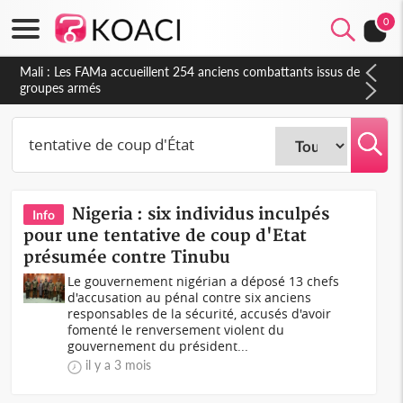
0
Côte d'Ivoire : Election FIF, le frère de feu Sidy Diallo se lance
dans la course
Nigeria : six individus inculpés
Info
pour une tentative de coup d'Etat
présumée contre Tinubu
Le gouvernement nigérian a déposé 13 chefs
d'accusation au pénal contre six anciens
responsables de la sécurité, accusés d'avoir
fomenté le renversement violent du
gouvernement du président...
il y a 3 mois