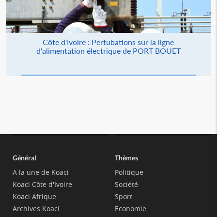
Côte d'Ivoire : Pertubations sur la ligne
d'alimentation électrique de PORT BOUET
Général
Thèmes
A la une de Koaci
Politique
Koaci Côte d'Ivoire
Société
Koaci Afrique
Sport
Archives Koaci
Economie