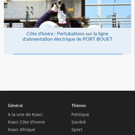
Côte d'Ivoire : Pertubations sur la ligne
d'alimentation électrique de PORT BOUET
Général
Thèmes
A la une de Koaci
Politique
Koaci Côte d'Ivoire
Société
Koaci Afrique
Sport