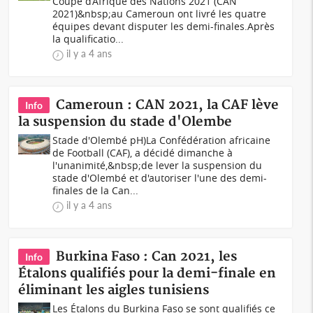
Coupe d’Afrique des Nations 2021 (CAN
2021)&nbsp;au Cameroun ont livré les quatre
équipes devant disputer les demi-finales.Après
la qualificatio...
il y a 4 ans
Cameroun : CAN 2021, la CAF lève
Info
la suspension du stade d'Olembe
Stade d'Olembé pH)La Confédération africaine
de Football (CAF), a décidé dimanche à
l'unanimité,&nbsp;de lever la suspension du
stade d'Olembé et d'autoriser l'une des demi-
finales de la Can...
il y a 4 ans
Burkina Faso : Can 2021, les
Info
Étalons qualifiés pour la demi-finale en
éliminant les aigles tunisiens
Les Étalons du Burkina Faso se sont qualifiés ce