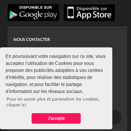
NOUS CONTACTER
contact@koaci.com
koaci@yahoo.fr
En poursuivant votre navigation sur ce site, vous
+225 07 08 85 52 93
acceptez l'utilisation de Cookies pour vous
proposer des publicités adaptées à vos centres
d'intérêts, pour réaliser des statistiques de
NEWSLETTER
navigation, et pour faciliter le partage
Restez connecté via notre newsletter
d'information sur les réseaux sociaux.
S'abonner
Pour en savoir plus et paramétrer les cookies,
Se désabonner
cliquer ici
J'accepte