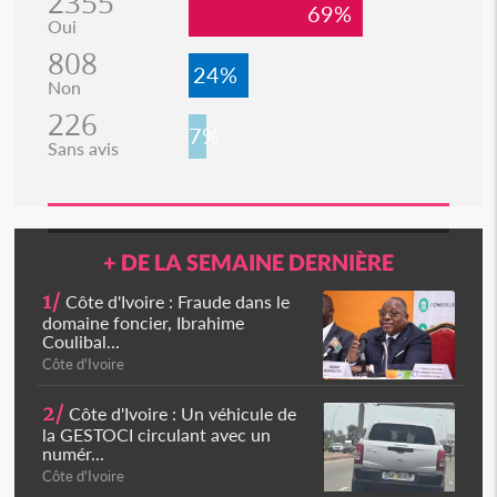
2355
69%
Oui
808
24%
Non
226
7%
Sans avis
+ DE LA SEMAINE DERNIÈRE
1/
Côte d'Ivoire : Fraude dans le
domaine foncier, Ibrahime
Coulibal...
Côte d'Ivoire
2/
Côte d'Ivoire : Un véhicule de
la GESTOCI circulant avec un
numér...
Côte d'Ivoire