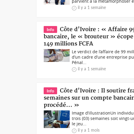
parvient à la métamorphoser en
il y a 1 semaine
Côte d'Ivoire : « Affaire 
Info
bancaire, le « brouteur » écope
149 millions FCFA
Le verdict de l’affaire de 99 m
d’un cadre d’une entreprise pub
Pénal...
il y a 1 semaine
Côte d'Ivoire : Il soutire
Info
semaines sur un compte bancaire,
procédé... »
Image d’illustrationUn individ
trois (03) semaines soit vingt
le jeu...
il y a 1 mois