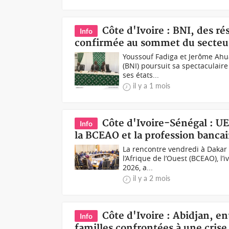
Côte d'Ivoire : BNI, des r
Info
confirmée au sommet du secteur
Youssouf Fadiga et Jerôme Ahu
(BNI) poursuit sa spectaculair
ses états...
il y a 1 mois
Côte d'Ivoire-Sénégal : U
Info
la BCEAO et la profession bancai
La rencontre vendredi à Dakar
l’Afrique de l’Ouest (BCEAO), l’
2026, a...
il y a 2 mois
Côte d'Ivoire : Abidjan, en
Info
familles confrontées à une cris