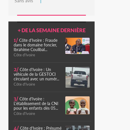
Sans avis
+ DE LA SEMAINE DERNIÈRE
1/
Côte d'Ivoire : Fraude
dans le domaine foncier,
Ibrahime Coulibal...
Côte d'Ivoire
2/
Côte d'Ivoire : Un
véhicule de la GESTOCI
circulant avec un numér...
Côte d'Ivoire
3/
Côte d'Ivoire :
L'établissement de la CNI
pour les enfants dès 05...
Côte d'Ivoire
4/
Côte d'Ivoire : Présumé