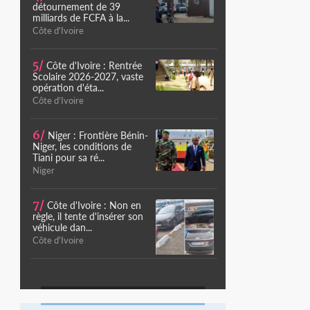
détournement de 39
milliards de FCFA à la...
Côte d'Ivoire
5/
Côte d'Ivoire : Rentrée
Scolaire 2026-2027, vaste
opération d'éta...
Côte d'Ivoire
6/
Niger : Frontière Bénin-
Niger, les conditions de
Tiani pour sa ré...
Niger
7/
Côte d'Ivoire : Non en
règle, il tente d'insérer son
véhicule dan...
Côte d'Ivoire