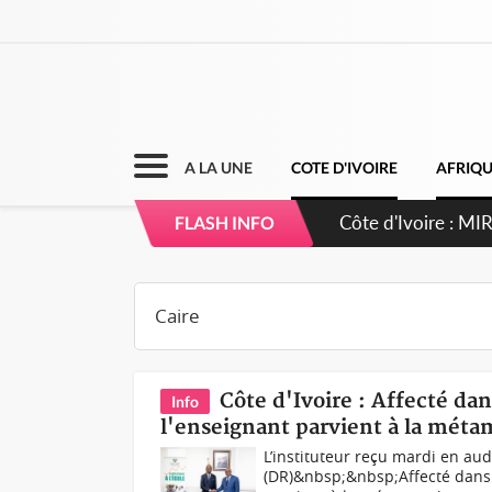
A LA UNE
COTE D'IVOIRE
AFRIQ
Côte d'Ivoire : 
FLASH INFO
Côte d'Ivoire : Affecté dan
Info
l'enseignant parvient à la mét
L’instituteur reçu mardi en aud
(DR)&nbsp;&nbsp;Affecté dans u