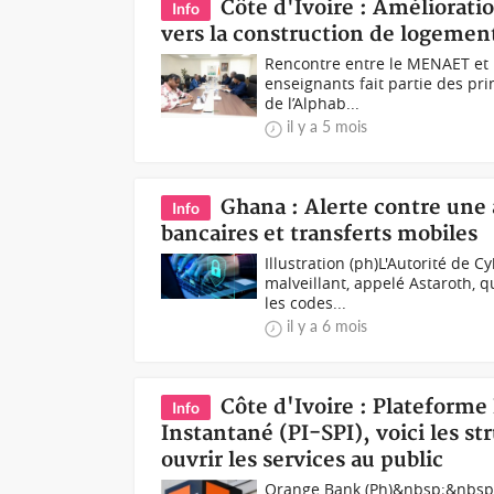
Côte d'Ivoire : Améliorati
Info
vers la construction de logement
Rencontre entre le MENAET et l
enseignants fait partie des pr
de l’Alphab...
il y a 5 mois
Ghana : Alerte contre une
Info
bancaires et transferts mobiles
Illustration (ph)L'Autorité de 
malveillant, appelé Astaroth,
les codes...
il y a 6 mois
Côte d'Ivoire : Plateform
Info
Instantané (PI-SPI), voici les s
ouvrir les services au public
Orange Bank (Ph)&nbsp;&nbsp;A