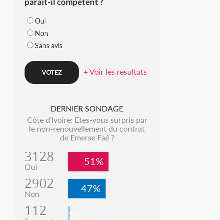
parait-il compétent ?
Oui
Non
Sans avis
+ Voir les resultats
DERNIER SONDAGE
Côte d'Ivoire: Etes-vous surpris par
le non-renouvellement du contrat
de Emerse Faé ?
3128
51%
Oui
2902
47%
Non
112
2%