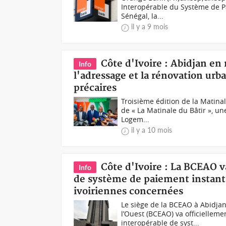
Interopérable du Système de Pa
Sénégal, la...
il y a 9 mois
Côte d'Ivoire : Abidjan en
Info
l'adressage et la rénovation urba
précaires
Troisième édition de la Matinal
de « La Matinale du Bâtir », un
Logem...
il y a 10 mois
Côte d'Ivoire : La BCEAO 
Info
de système de paiement instantan
ivoiriennes concernées
Le siège de la BCEAO à Abidjan
l’Ouest (BCEAO) va officiellem
interopérable de syst...