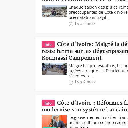
Chaque saison des pluies reme
préoccupantes de Côte d’Ivoire 
précipitations fragil...
il y a 2 mois
Côte d'Ivoire: Malgré la dé
Info
reste ferme sur les déguerpissem
Koumassi Campement
Malgré les protestations, les 
jugées à risque. Le District au
récentes p...
il y a 2 mois
Côte d'Ivoire : Réformes 
Info
modernise son système bancaire
Le gouvernement ivoirien fran
financier. Réuni ce mercredi en
adopté de...