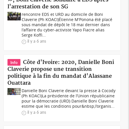
l'arrestation de son SG
rencontre EDS et URD au domicile de Boni
Claverie (Ph KOACI)Étienne M'Ponona été placé
sous mandat de dépôt le 18 mai dernier dans
l'affaire du cyber-activiste Yapo Fiacre alias
Serge Koffi...
il y a 6 ans
Côte d'Ivoire: 2020, Danielle Boni
Info
Claverie propose une transition
politique à la fin du mandat d'Alassane
Ouattara
Danielle Boni Claverie devant la presse à Cocody
(Ph KOACI)La présidente de l’Union républicaine
pour la démocratie (URD) Danielle Boni Claverie
estime que les conditions pour&nbsp;l’organis...
il y a 6 ans