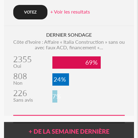
+ Voir les resultats
DERNIER SONDAGE
Côte d'Ivoire : Affaire « Italia Construction » sans ou
avec faux ACD, financement «...
2355
69%
Oui
808
24%
Non
226
7%
Sans avis
+ DE LA SEMAINE DERNIÈRE