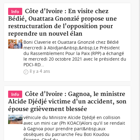
Côte d'Ivoire : En visite chez
Info
Bédié, Ouattara Gnonzié propose une
restructuration de l'opposition pour
reprendre un nouvel élan
Boni Claverie et Ouattara Gnonzié chez Bédié
mercredi à Abidjan&nbsp;&nbsp;Le Président
du Rassemblement Pour la Paix (RPP) a échangé
le mercredi 20 octobre 2021 avec le président du
PDCI-RD...
il y a 4 ans
Côte d'Ivoire : Gagnoa, le ministre
Info
Alcide Djédjé victime d'un accident, son
épouse grièvement blessée
véhicule du Ministre Alcide Djédjé en collision
avec un mini car (Ph KOACI)Alors qu'il se rendait
à Gagnoa pour prendre part&nbsp;aux
obsèques du patriarche Feu Boti Koudou
Étienne, Chef du...