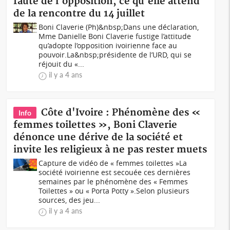
faute de l'opposition, ce qu'elle attend
de la rencontre du 14 juillet
Boni Claverie (Ph)&nbsp;Dans une déclaration,
Mme Danielle Boni Claverie fustige l’attitude
qu’adopte l’opposition ivoirienne face au
pouvoir.La&nbsp;présidente de l’URD, qui se
réjouit du «...
il y a 4 ans
Côte d'Ivoire : Phénomène des «
Info
femmes toilettes », Boni Claverie
dénonce une dérive de la société et
invite les religieux à ne pas rester muets
Capture de vidéo de « femmes toilettes »La
société ivoirienne est secouée ces dernières
semaines par le phénomène des « Femmes
Toilettes » ou « Porta Potty ».Selon plusieurs
sources, des jeu...
il y a 4 ans