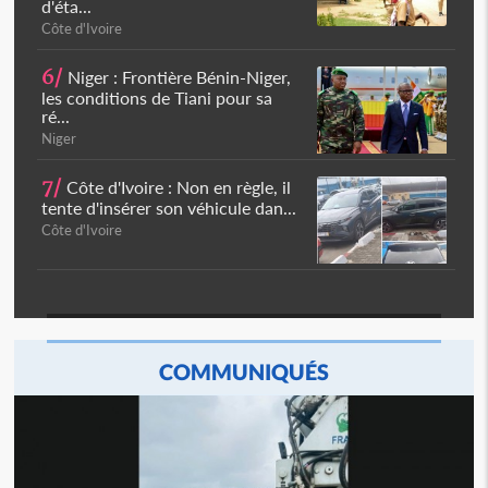
d'éta...
Côte d'Ivoire
6/
Niger : Frontière Bénin-Niger,
les conditions de Tiani pour sa
ré...
Niger
7/
Côte d'Ivoire : Non en règle, il
tente d'insérer son véhicule dan...
Côte d'Ivoire
COMMUNIQUÉS