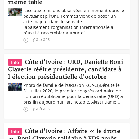
même table
Face aux tensions observées en moment dans le
pays,&nbsp;l’Onu Femmes vient de poser un
acte majeur dans le sens de
l’apaisement.L’organisation internationale a
réussi à rassembler autour d’...
il y a 5 ans
Côte d'Ivoire : URD, Danielle Boni
Info
Claverie réélue présidente, candidate à
l'élection présidentielle d'octobre
Photo de famille de l'URD (ph KOACI)Débuté le
31 juillet 2020, le premier congrès ordinaire de
l'Union républicaine pour la démocratie (URD) a
pris fin aujourd'hui.Fait notable, Akissi Danie...
il y a 6 ans
Côte d'Ivoire : Affaire « le drone
Info
», Boni Claverie solidaire à EDS après