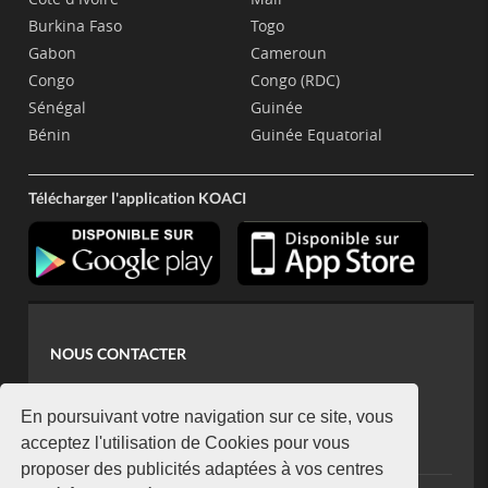
Burkina Faso
Togo
Gabon
Cameroun
Congo
Congo (RDC)
Sénégal
Guinée
Bénin
Guinée Equatorial
Télécharger l'application KOACI
NOUS CONTACTER
contact@koaci.com
koaci@yahoo.fr
En poursuivant votre navigation sur ce site, vous
+225 07 08 85 52 93
acceptez l'utilisation de Cookies pour vous
proposer des publicités adaptées à vos centres