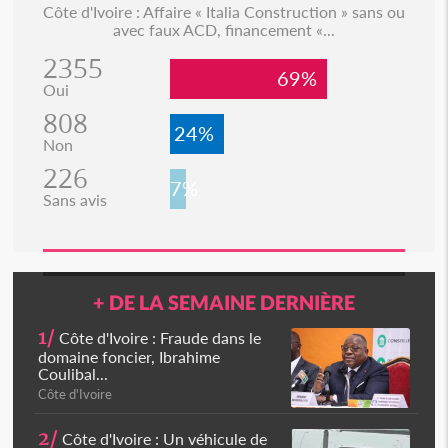
Côte d'Ivoire : Affaire « Italia Construction » sans ou
avec faux ACD, financement «...
2355
69%
Oui
808
24%
Non
226
7%
Sans avis
+ DE LA SEMAINE DERNIÈRE
1/
Côte d'Ivoire : Fraude dans le
domaine foncier, Ibrahime
Coulibal...
Côte d'Ivoire
2/
Côte d'Ivoire : Un véhicule de