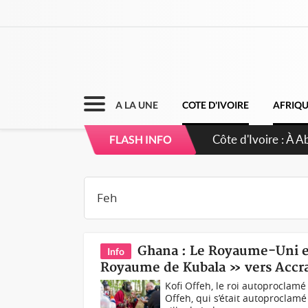
A LA UNE
COTE D'IVOIRE
AFRIQ
Côte d'Ivoire : 2
FLASH INFO
d'accélérateur aux
Ghana : Le Royaume-Uni ex
Info
Royaume de Kubala » vers Accr
Kofi Offeh, le roi autoproclam
Offeh, qui s’était autoprocla