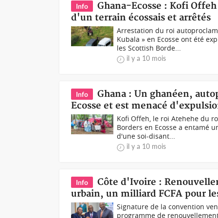
Ghana-Ecosse : Kofi Offeh
Info
d'un terrain écossais et arrêtés
Arrestation du roi autoprocl
Kubala » en Ecosse ont été exp
les Scottish Borde...
il y a 10 mois
Ghana : Un ghanéen, auto
Info
Ecosse et est menacé d'expulsi
Kofi Offeh, le roi Atehehe du 
Borders en Ecosse a entamé un
d'une soi-disant...
il y a 10 mois
Côte d'Ivoire : Renouvell
Info
urbain, un milliard FCFA pour l
Signature de la convention ve
programme de renouvellement d