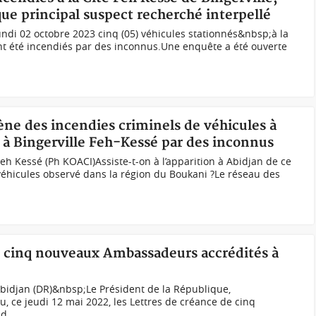
que principal suspect recherché interpellé
undi 02 octobre 2023 cinq (05) véhicules stationnés&nbsp;à la
ont été incendiés par des inconnus.Une enquête a été ouverte
ène des incendies criminels de véhicules à
s à Bingerville Feh-Kessé par des inconnus
Feh Kessé (Ph KOACI)Assiste-t-on à l’apparition à Abidjan de ce
éhicules observé dans la région du Boukani ?Le réseau des
e, cinq nouveaux Ambassadeurs accrédités à
bidjan (DR)&nbsp;Le Président de la République,
, ce jeudi 12 mai 2022, les Lettres de créance de cinq
...