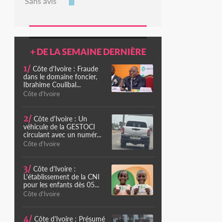
Sans avis
+ DE LA SEMAINE DERNIÈRE
1/
Côte d'Ivoire : Fraude
dans le domaine foncier,
Ibrahime Coulibal...
Côte d'Ivoire
2/
Côte d'Ivoire : Un
véhicule de la GESTOCI
circulant avec un numér...
Côte d'Ivoire
3/
Côte d'Ivoire :
L'établissement de la CNI
pour les enfants dès 05...
Côte d'Ivoire
4/
Côte d'Ivoire : Présumé