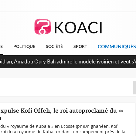
COMMUNIQUÉS
UE
POLITIQUE
SOCIÉTÉ
SPORT
3 milliards FCFA de la France pour le métro d'Abidjan et les A
 projets structurants
pulse Kofi Offeh, le roi autoproclamé du «
a
é du « royaume de Kubala » en Ecosse (ph)Un ghanéen, Kofi
mé roi du « royaume de Kubala » dans un campement près de la