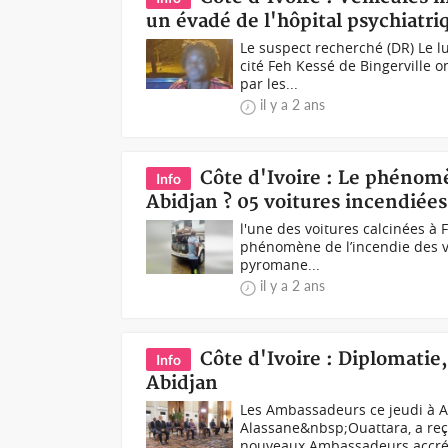
un évadé de l'hôpital psychiatri
Le suspect recherché (DR) Le l
cité Feh Kessé de Bingerville 
par les...
il y a 2 ans
Côte d'Ivoire : Le phénom
Info
Abidjan ? 05 voitures incendiée
l'une des voitures calcinées à 
phénomène de l’incendie des v
pyromane...
il y a 2 ans
Côte d'Ivoire : Diplomati
Info
Abidjan
Les Ambassadeurs ce jeudi à A
Alassane&nbsp;Ouattara, a reçu
nouveaux Ambassadeurs accréd