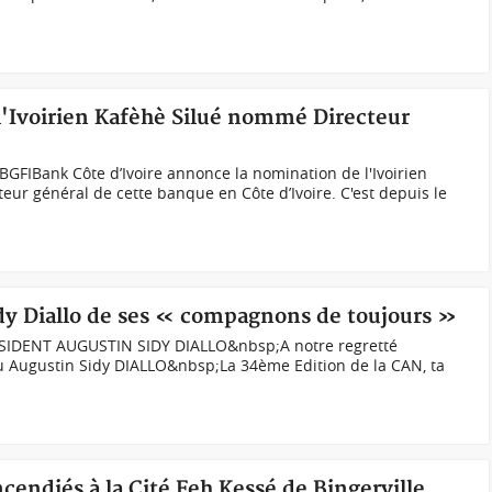
 l'Ivoirien Kafèhè Silué nommé Directeur
BGFIBank Côte d’Ivoire annonce la nomination de l'Ivoirien
eur général de cette banque en Côte d’Ivoire. C'est depuis le
y Diallo de ses « compagnons de toujours »
ENT AUGUSTIN SIDY DIALLO&nbsp;A notre regretté
eu Augustin Sidy DIALLO&nbsp;La 34ème Edition de la CAN, ta
ncendiés à la Cité Feh Kessé de Bingerville,