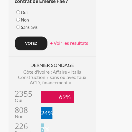
contrat de Emerse Faé ?
Oui
Non
Sans avis
+ Voir les resultats
DERNIER SONDAGE
Côte d'Ivoire : Affaire « Italia
Construction » sans ou avec faux
ACD, financement «...
2355
69%
Oui
808
24%
Non
226
7%