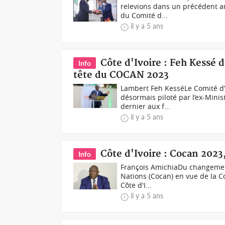
relevions dans un précédent art
du Comité d...
il y a 5 ans
Côte d'Ivoire : Feh Kessé d
Info
tête du COCAN 2023
Lambert Feh KesséLe Comité d’
désormais piloté par l’ex-Minis
dernier aux f...
il y a 5 ans
Côte d'Ivoire : Cocan 202
Info
François AmichiaDu changement
Nations (​Cocan) en vue de la C
Côte d'I...
il y a 5 ans