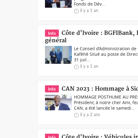
Fonds de Dév...
il y a 1 an
Côte d'Ivoire : BGFIBank,
Info
général
Le Conseil d’Administration de 
Kafèhè Silué au poste de Direct
31 juil...
il y a 1 an
CAN 2023 : Hommage à Sid
Info
HOMMAGE POSTHUME AU PRESID
Président, à notre cher Ami, f
CAN, a été lancée le samedi...
il y a 2 ans
Côte d'Ivoire : Véhicules i
Info