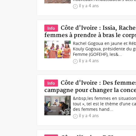
il y a 4 ans
Côte d'Ivoire : Issia, Rac
Info
femmes à prendre à bras le corp
Rachel Gogoua en jaune et Réb
Kouly Gogoua, présidente du g
Femme (GOFEHF), les&...
il y a 4 ans
Côte d'Ivoire : Des femme
Info
campagne pour changer la concep
&nbsp;les femmes en situatio
tout », tel est le thème d’une
des femmes hand...
il y a 4 ans