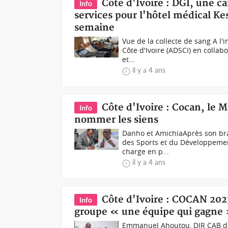
Côte d'Ivoire : DGI, une c
Info
services pour l'hôtel médical Ke
semaine
Vue de la collecte de sang A l'
Côte d'Ivoire (ADSCI) en colla
et...
il y a 4 ans
Côte d'Ivoire : Cocan, le M
Info
nommer les siens
Danho et AmichiaAprès son bra
des Sports et du Développement
charge en p...
il y a 4 ans
Côte d'Ivoire : COCAN 202
Info
groupe « une équipe qui gagne
Emmanuel Ahoutou, DIR CAB de