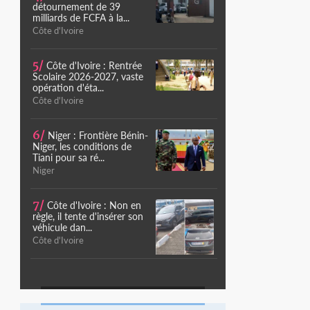
détournement de 39
milliards de FCFA à la...
Côte d'Ivoire
5/
Côte d'Ivoire : Rentrée
Scolaire 2026-2027, vaste
opération d'éta...
Côte d'Ivoire
6/
Niger : Frontière Bénin-
Niger, les conditions de
Tiani pour sa ré...
Niger
7/
Côte d'Ivoire : Non en
règle, il tente d'insérer son
véhicule dan...
Côte d'Ivoire