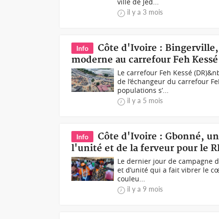
ville de Jed...
il y a 3 mois
Côte d'Ivoire : Bingervill
Info
moderne au carrefour Feh Kessé 
Le carrefour Feh Kessé (DR)&
de l’échangeur du carrefour Fe
populations s’...
il y a 5 mois
Côte d'Ivoire : Gbonné, un
Info
l'unité et de la ferveur pour le
Le dernier jour de campagne 
et d’unité qui a fait vibrer le 
couleu...
il y a 9 mois