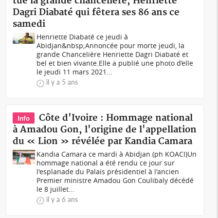
tue la grande chancelière, Henriette
Dagri Diabaté qui fêtera ses 86 ans ce
samedi
Henriette Diabaté ce jeudi à
Abidjan&nbsp;Annoncée pour morte jeudi, la
grande Chancelière Henriette Dagri Diabaté et
bel et bien vivante.Elle a publié une photo d’elle
le jeudi 11 mars 2021...
il y a 5 ans
Côte d'Ivoire : Hommage national
Info
à Amadou Gon, l'origine de l'appellation
du « Lion » révélée par Kandia Camara
Kandia Camara ce mardi à Abidjan (ph KOACI)Un
hommage national a été rendu ce jour sur
l'esplanade du Palais présidentiel à l'ancien
Premier ministre Amadou Gon Coulibaly décédé
le 8 juillet...
il y a 6 ans