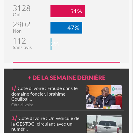
3128
51%
Oui
2902
47%
Non
112
2%
Sans avis
+ DE LA SEMAINE DERNIÈRE
1/
Côte d'Ivoire : Fraude dans le
domaine foncier, Ibrahime
Coulibal...
Côte d'Ivoire
2/
Côte d'Ivoire : Un véhicule de
la GESTOCI circulant avec un
numér...