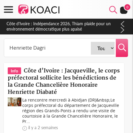
0
Côte d'Ivoire : Indépendance 2026, Thiam plaide pour un
environnement démocratique plus apaisé
Côte d'Ivoire : Jacqueville, le corps
Info
préfectoral sollicite les bénédictions de
la Grande Chancelière Honoraire
Henriette Diabaté
La rencontre mercredi à Abidjan (DR)&nbsp;Le
corps préfectoral du département de Jacqueville
région des Grands-Ponts a rendu une visite de
courtoisie à la Grande Chancelière Honoraire, le
Pr...
il y a 2 semaines