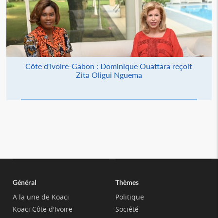
Côte d'Ivoire-Gabon : Dominique Ouattara reçoit
Zita Oligui Nguema
Général
Thèmes
A la une de Koaci
Politique
Koaci Côte d'Ivoire
Société