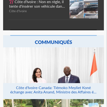
7/
Côte d'Ivoire : Non en règle, il
tente d'insérer son véhicule dan...
Côte d'Ivoire
COMMUNIQUÉS
Côte d'Ivoire-Canada: Tiémoko Meyliet Koné
échange avec Anita Anand, Ministre des Affaires é...