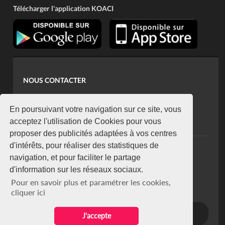
Télécharger l'application KOACI
NOUS CONTACTER
contact@koaci.com
koaci@yahoo.fr
En poursuivant votre navigation sur ce site, vous
+225 07 08 85 52 93
acceptez l'utilisation de Cookies pour vous
proposer des publicités adaptées à vos centres
d'intérêts, pour réaliser des statistiques de
NEWSLETTER
navigation, et pour faciliter le partage
Restez connecté via notre newsletter
d'information sur les réseaux sociaux.
S'abonner
Pour en savoir plus et paramétrer les cookies,
Se désabonner
cliquer ici
J'accepte