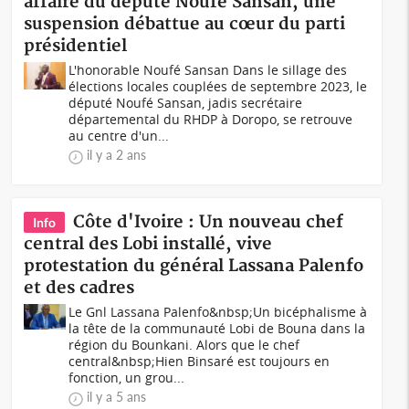
affaire du député Noufé Sansan, une
suspension débattue au cœur du parti
présidentiel
L'honorable Noufé Sansan Dans le sillage des
élections locales couplées de septembre 2023, le
député Noufé Sansan, jadis secrétaire
départemental du RHDP à Doropo, se retrouve
au centre d'un...
il y a 2 ans
Côte d'Ivoire : Un nouveau chef
Info
central des Lobi installé, vive
protestation du général Lassana Palenfo
et des cadres
Le Gnl Lassana Palenfo&nbsp;Un bicéphalisme à
la tête de la communauté Lobi de Bouna dans la
région du Bounkani. Alors que le chef
central&nbsp;Hien Binsaré est toujours en
fonction, un grou...
il y a 5 ans