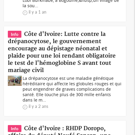
Lobi Burkinabè, à Bogouiné,&nbsp;un village de
la sou...
il y a 1 an
Côte d'Ivoire: Lutte contre la
Info
drépanocytose, le gouvernement
encourage au dépistage néonatal et
plaide pour une loi rendant obligatoire
le test de l'hémoglobine S avant tout
mariage civil
La drépanocytose est une maladie génétique
héréditaire qui affecte les globules rouges et qui
peut engendrer de graves complications de
santé. Elle touche plus de 300 mille enfants
dans le m...
il y a 2 ans
Côte d'Ivoire : RHDP Doropo,
Info