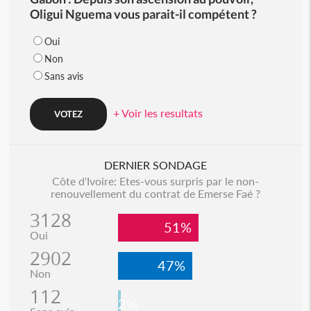
Oligui Nguema vous parait-il compétent ?
Oui
Non
Sans avis
+ Voir les resultats
DERNIER SONDAGE
Côte d'Ivoire: Etes-vous surpris par le non-
renouvellement du contrat de Emerse Faé ?
3128
51%
Oui
2902
47%
Non
112
2%