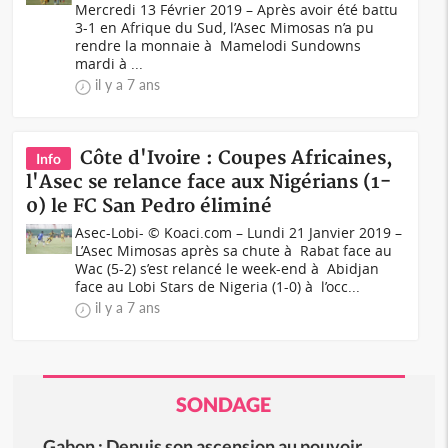
Mercredi 13 Février 2019 – Après avoir été battu
3-1 en Afrique du Sud, l’Asec Mimosas n’a pu
rendre la monnaie à Mamelodi Sundowns
mardi à ...
il y a 7 ans
Côte d'Ivoire : Coupes Africaines,
Info
l'Asec se relance face aux Nigérians (1-
0) le FC San Pedro éliminé
Asec-Lobi- © Koaci.com – Lundi 21 Janvier 2019 –
L’Asec Mimosas après sa chute à Rabat face au
Wac (5-2) s’est relancé le week-end à Abidjan
face au Lobi Stars de Nigeria (1-0) à l’occ...
il y a 7 ans
SONDAGE
Gabon : Depuis son ascension au pouvoir,