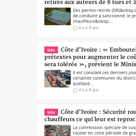
retirés aux auteurs de 8 tués et 
Des permis retirés (DR)&nbsp;
de conduire a sanctionné, le j
chauffeurs&nbsp;...
il y a 4 ans
Côte d'Ivoire : « Emboute
Info
prétextes pour augmenter le co
sera tolérée », prévient le Mini
Il est constaté ces derniers jo
certaines communes du distric
quelque...
il y a 4 ans
Côte d'Ivoire : Sécurité ro
Info
chauffeurs ce qui leur est repro
La commission spéciale de susp
routier en cette période de g