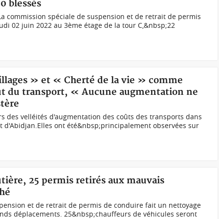
20 blessés
La commission spéciale de suspension et de retrait de permis
eudi 02 juin 2022 au 3ème étage de la tour C,&nbsp;22
illages » et « Cherté de la vie » comme
ût du transport, « Aucune augmentation ne
stère
urs des velléités d'augmentation des coûts des transports dans
t d'Abidjan.Elles ont été&nbsp;principalement observées sur
utière, 25 permis retirés aux mauvais
ché
ension et de retrait de permis de conduire fait un nettoyage
rands déplacements. 25&nbsp;chauffeurs de véhicules seront