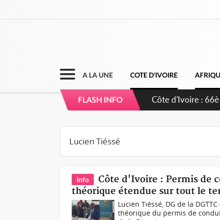
A LA UNE
COTE D'IVOIRE
AFRIQ
Côte d'Ivoire : 66è
FLASH INFO
grands investissem
Côte d'Ivoire : Permis de 
Info
théorique étendue sur tout le ter
Lucien Tiéssé, DG de la DGTTC
théorique du permis de conduir