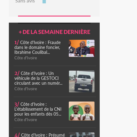
Sans avis
+ DE LA SEMAINE DERNIÈRE
1/
Côte d'Ivoire : Fraude
dans le domaine foncier,
Ibrahime Coulibal...
Côte d'Ivoire
2/
Côte d'Ivoire : Un
véhicule de la GESTOCI
circulant avec un numér...
Côte d'Ivoire
3/
Côte d'Ivoire :
L'établissement de la CNI
pour les enfants dès 05...
Côte d'Ivoire
4/
Côte d'Ivoire : Présumé