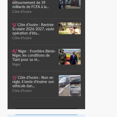
détournement de 39
milliards de FCFA à la...
Côte d'Ivoire
5/
Côte d'Ivoire : Rentrée
Scolaire 2026-2027, vaste
opération d'éta...
Côte d'Ivoire
6/
Niger : Frontière Bénin-
Niger, les conditions de
Tiani pour sa ré...
Niger
7/
Côte d'Ivoire : Non en
règle, il tente d'insérer son
véhicule dan...
Côte d'Ivoire