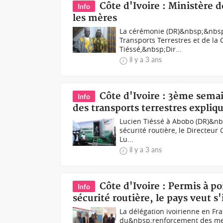
Côte d'Ivoire : Ministère d
Info
les mères
La cérémonie (DR)&nbsp;&nbsp;
Transports Terrestres et de la
Tiéssé,&nbsp;Dir...
il y a 3 ans
Côte d'Ivoire : 3ème semai
Info
des transports terrestres expliq
Lucien Tiéssé à Abobo (DR)&nbs
sécurité routière, le Directeur
Lu...
il y a 3 ans
Côte d'Ivoire : Permis à p
Info
sécurité routière, le pays veut s
La délégation ivoirienne en Fr
du&nbsp;renforcement des mesur