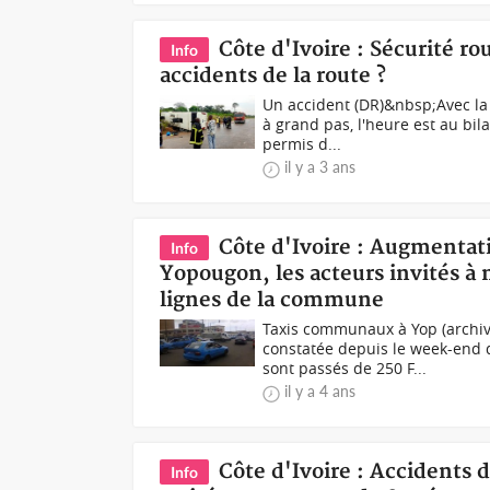
Côte d'Ivoire : Sécurité r
Info
accidents de la route ?
Un accident (DR)&nbsp;Avec la 
à grand pas, l'heure est au bi
permis d...
il y a 3 ans
Côte d'Ivoire : Augmentat
Info
Yopougon, les acteurs invités à 
lignes de la commune
Taxis communaux à Yop (archiv
constatée depuis le week-end 
sont passés de 250 F...
il y a 4 ans
Côte d'Ivoire : Accidents 
Info