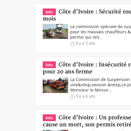
Côte d'Ivoire : Sécurité ro
Info
mois
La commission spéciale de susp
pour les mauvais chauffeurs.&n
permis qui ont...
il y a 5 ans
Côte d'Ivoire : Insécurité
Info
pour 20 ans ferme
La Commission de Suspension 
une&nbsp;session.&nbsp;Le pré
Monsieur le Ministr...
il y a 6 ans
Côte d'Ivoire : Un profess
Info
cause un mort, son permis retir