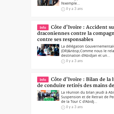
l’exemple...
il y a 3 ans
Côte d'Ivoire : Accident 
Info
draconiennes contre la compagni
contre ses responsables
La délégation Gouvernemental
(DR)&nbsp;Comme nous le relay
destination d’Abidjan et un...
il y a 3 ans
Côte d'Ivoire : Bilan de la
Info
de conduire retirés des mains d
La réunion du bilan jeudi à A
Suspension et de Retrait de P
de la Tour C d'Abidj...
il y a 3 ans