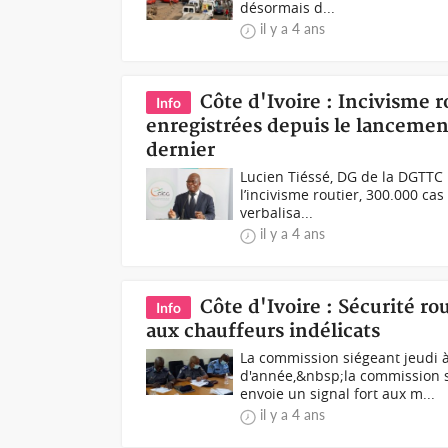
désormais d...
il y a 4 ans
Côte d'Ivoire : Incivisme r
Info
enregistrées depuis le lancemen
dernier
Lucien Tiéssé, DG de la DGTTC 
l’incivisme routier, 300.000 ca
verbalisa...
il y a 4 ans
Côte d'Ivoire : Sécurité ro
Info
aux chauffeurs indélicats
La commission siégeant jeudi à
d'année,&nbsp;la commission s
envoie un signal fort aux m...
il y a 4 ans