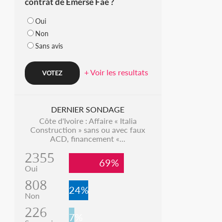
contrat de Emerse Faé ?
Oui
Non
Sans avis
+ Voir les resultats
DERNIER SONDAGE
Côte d'Ivoire : Affaire « Italia
Construction » sans ou avec faux
ACD, financement «...
2355
69%
Oui
808
24%
Non
226
7%