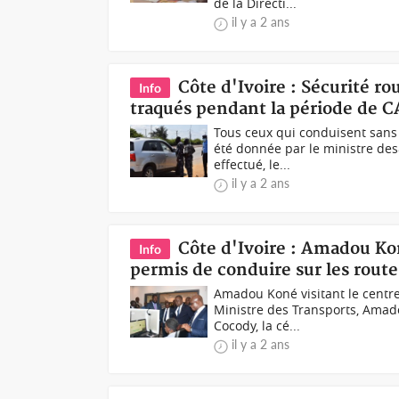
de la Directi...
il y a 2 ans
Côte d'Ivoire : Sécurité r
Info
traqués pendant la période de 
Tous ceux qui conduisent sans 
été donnée par le ministre des
effectué, le...
il y a 2 ans
Côte d'Ivoire : Amadou Ko
Info
permis de conduire sur les rout
Amadou Koné visitant le centre
Ministre des Transports, Amad
Cocody, la cé...
il y a 2 ans