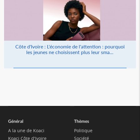
Côte d'Ivoire : L'économie de l'attention : pourquoi
les jeunes ne choisissent plus leur sma...
Général
Thèmes
A la une de Koaci
Politique
Koaci Côte d'Ivoire
Société