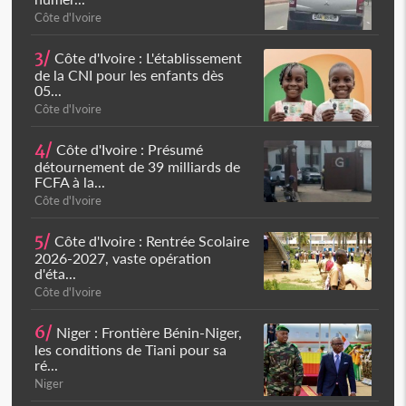
Côte d'Ivoire
3/
Côte d'Ivoire : L'établissement
de la CNI pour les enfants dès
05...
Côte d'Ivoire
4/
Côte d'Ivoire : Présumé
détournement de 39 milliards de
FCFA à la...
Côte d'Ivoire
5/
Côte d'Ivoire : Rentrée Scolaire
2026-2027, vaste opération
d'éta...
Côte d'Ivoire
6/
Niger : Frontière Bénin-Niger,
les conditions de Tiani pour sa
ré...
Niger