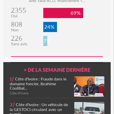
avec faux ACD, financement «...
2355
69%
Oui
808
24%
Non
226
7%
Sans avis
+ DE LA SEMAINE DERNIÈRE
1/
Côte d'Ivoire : Fraude dans le
domaine foncier, Ibrahime
Coulibal...
Côte d'Ivoire
2/
Côte d'Ivoire : Un véhicule de
la GESTOCI circulant avec un
numér...