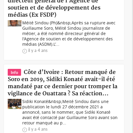
directeur général de l'Agence de
soutien et de développement des
médias (Ex FSDP)
Méité Sindou (Ph)&nbsp;Après sa rupture avec
Guillaume Soro, Méïté Sindou journaliste de
métier, a été nommé directeur général de
l'Agence de soutien et de développement des
médias (ASDM).L’...
il y a 4 ans
Côte d'Ivoire : Retour manqué de
Info
Soro en 2019, Sidiki Konaté avait-il été
mandaté par ce dernier pour tromper la
vigilance de Ouattara ? Sa réaction...
Sidiki Konaté&nbsp;Meité Sindou dans une
publication le lundi 27 décembre 2021 a
annoncé, sans le nommer, que Sidiki Konaté
avait été contacté par Guillaume Soro avant son
retour manqué au p...
il y a 4 ans