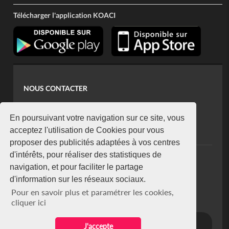
Télécharger l'application KOACI
NOUS CONTACTER
contact@koaci.com
koaci@yahoo.fr
En poursuivant votre navigation sur ce site, vous
+225 07 08 85 52 93
acceptez l'utilisation de Cookies pour vous
proposer des publicités adaptées à vos centres
d'intérêts, pour réaliser des statistiques de
NEWSLETTER
navigation, et pour faciliter le partage
Restez connecté via notre newsletter
d'information sur les réseaux sociaux.
S'abonner
Pour en savoir plus et paramétrer les cookies,
Se désabonner
cliquer ici
J'accepte