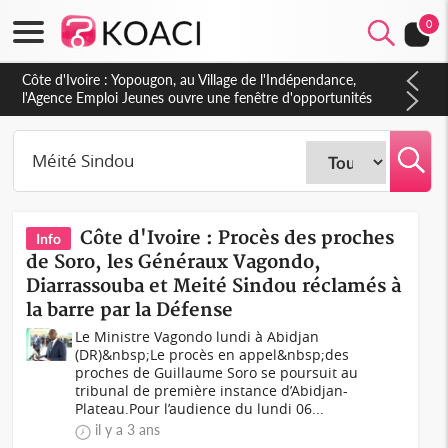
0
Côte d'Ivoire : Yopougon, au Village de l'Indépendance,
l'Agence Emploi Jeunes ouvre une fenêtre d'opportunités
pour la jeunesse ivoirienne
Côte d'Ivoire : Procès des proches
Info
de Soro, les Généraux Vagondo,
Diarrassouba et Meité Sindou réclamés à
la barre par la Défense
Le Ministre Vagondo lundi à Abidjan
(DR)&nbsp;Le procès en appel&nbsp;des
proches de Guillaume Soro se poursuit au
tribunal de première instance d’Abidjan-
Plateau.Pour l’audience du lundi 06...
il y a 3 ans