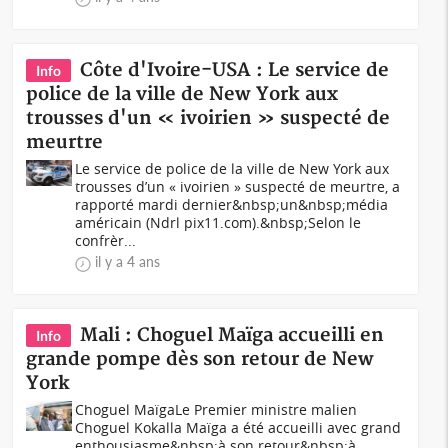
Côte d'Ivoire-USA : Le service de
Info
police de la ville de New York aux
trousses d'un « ivoirien » suspecté de
meurtre
Le service de police de la ville de New York aux
trousses d’un « ivoirien » suspecté de meurtre, a
rapporté mardi dernier&nbsp;un&nbsp;média
américain (Ndrl pix11.com).&nbsp;Selon le
confrèr...
il y a 4 ans
Mali : Choguel Maïga accueilli en
Info
grande pompe dès son retour de New
York
Choguel MaïgaLe Premier ministre malien
Choguel Kokalla Maïga a été accueilli avec grand
enthousiasme&nbsp;à son retour&nbsp;à