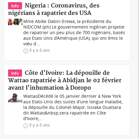
Nigeria : Coronavirus, des
Info
nigérians à rapatrier des USA
Mme Abike Dabiri-Erewa, la présidente du
NIDCOM (ph) Le gouvernement nigérian projette
de rapatrier un peu plus de 700 nigérians, basés
aux Etats Unis d’Amérique (USA), qui ont émis le
vœu d...
il y a 6 ans
Côte d'Ivoire: La dépouille de
Info
Wattao rapatriée à Abidjan le 02 février
avant l'inhumation à Doropo
WattaoDécédé le 05 janvier dernier à New York
aux Etats-Unis des suites d’une longue maladie,
la dépouille du Colonel-Major, Issiaka Ouattara
dit Wattao&nbsp;sera rapatriée en Côte
d’Ivoire,...
il y a 6 ans