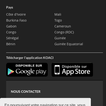
Pays
Côte d'Ivoire
Mali
Burkina Faso
Togo
Gabon
Cameroun
Congo
Congo (RDC)
Sénégal
Guinée
Bénin
Guinée Equatorial
Télécharger l'application KOACI
NOUS CONTACTER
contact@koaci.com
En poursuivant votre navigation sur ce site, vous