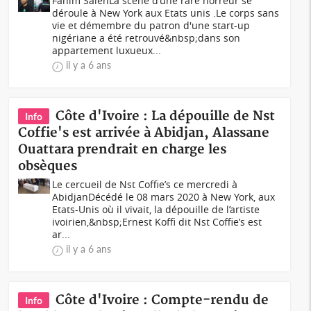
Fahim SalehLa scène d’une rare horreur se
déroule à New York aux Etats unis .Le corps sans
vie et démembre du patron d'une start-up
nigériane a été retrouvé&nbsp;dans son
appartement luxueux...
il y a 6 ans
Côte d'Ivoire : La dépouille de Nst
Info
Coffie's est arrivée à Abidjan, Alassane
Ouattara prendrait en charge les
obsèques
Le cercueil de Nst Coffie’s ce mercredi à
AbidjanDécédé le 08 mars 2020 à New York, aux
Etats-Unis où il vivait, la dépouille de l’artiste
ivoirien,&nbsp;Ernest Koffi dit Nst Coffie’s est
ar...
il y a 6 ans
Côte d'Ivoire : Compte-rendu de
Info