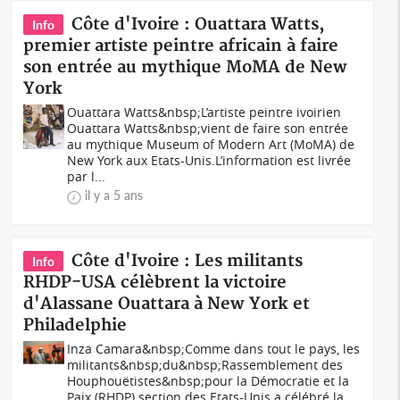
Côte d'Ivoire : Ouattara Watts,
Info
premier artiste peintre africain à faire
son entrée au mythique MoMA de New
York
Ouattara Watts&nbsp;L’artiste peintre ivoirien
Ouattara Watts&nbsp;vient de faire son entrée
au mythique Museum of Modern Art (MoMA) de
New York aux Etats-Unis.L’information est livrée
par l...
il y a 5 ans
Côte d'Ivoire : Les militants
Info
RHDP-USA célèbrent la victoire
d'Alassane Ouattara à New York et
Philadelphie
Inza Camara&nbsp;Comme dans tout le pays, les
militants&nbsp;du&nbsp;Rassemblement des
Houphouëtistes&nbsp;pour la Démocratie et la
Paix (RHDP) section des Etats-Unis a célébré la