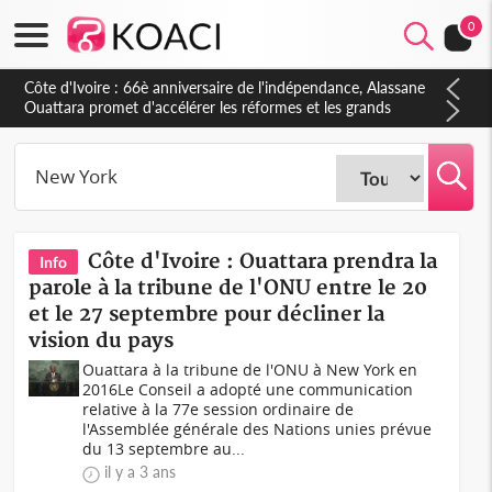
0
Côte d'Ivoire : À Abidjan, Amadou Oury Bah admire le modèle
ivoirien et veut s'en inspirer pour accélérer le développement
de la Guinée
Côte d'Ivoire : Ouattara prendra la
Info
parole à la tribune de l'ONU entre le 20
et le 27 septembre pour décliner la
vision du pays
Ouattara à la tribune de l'ONU à New York en
2016Le Conseil a adopté une communication
relative à la 77e session ordinaire de
l'Assemblée générale des Nations unies prévue
du 13 septembre au...
il y a 3 ans