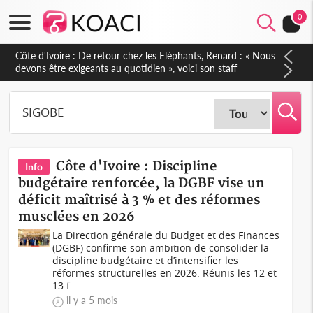
0
Côte d'Ivoire : De retour chez les Eléphants, Renard : « Nous
devons être exigeants au quotidien », voici son staff
technique
Côte d'Ivoire : Discipline
Info
budgétaire renforcée, la DGBF vise un
déficit maîtrisé à 3 % et des réformes
musclées en 2026
La Direction générale du Budget et des Finances
(DGBF) confirme son ambition de consolider la
discipline budgétaire et d’intensifier les
réformes structurelles en 2026. Réunis les 12 et
13 f...
il y a 5 mois