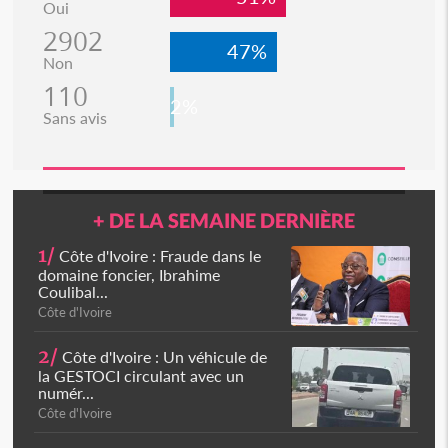
Oui
2902
47%
Non
110
2%
Sans avis
+ DE LA SEMAINE DERNIÈRE
1/
Côte d'Ivoire : Fraude dans le
domaine foncier, Ibrahime
Coulibal...
Côte d'Ivoire
2/
Côte d'Ivoire : Un véhicule de
la GESTOCI circulant avec un
numér...
Côte d'Ivoire