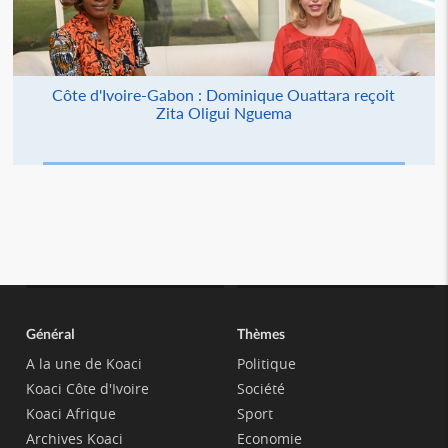
Côte d'Ivoire-Gabon : Dominique Ouattara reçoit
Zita Oligui Nguema
Général
Thèmes
A la une de Koaci
Politique
Koaci Côte d'Ivoire
Société
Koaci Afrique
Sport
Archives Koaci
Economie