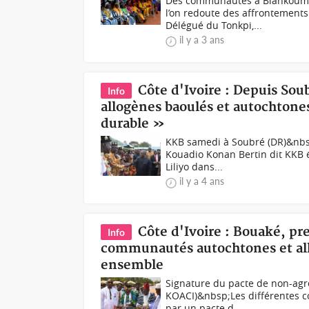
Des communautés à Biankouma 
l’on redoute des affrontement
Délégué du Tonkpi,...
il y a 3 ans
Côte d'Ivoire : Depuis Sou
Info
allogènes baoulés et autochtones
durable »
KKB samedi à Soubré (DR)&nbsp;
Kouadio Konan Bertin dit KKB 
Liliyo dans...
il y a 4 ans
Côte d'Ivoire : Bouaké, p
Info
communautés autochtones et all
ensemble
Signature du pacte de non-agre
KOACI)&nbsp;Les différentes c
par un pacte d...