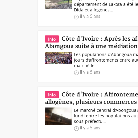
département de Lakota a été l
Dida et allogènes...
il y a 5 ans
Côte d'Ivoire : Après les 
Info
Abongoua suite à une médiation 
Les populations d’Abongoua m
jours d’affrontements entre au
marché le...
il y a 5 ans
Côte d'Ivoire : Affrontem
Info
allogènes, plusieurs commerces
Le marché central d’Abongoua
lundi entre les populations au
sous-préfectu...
il y a 5 ans