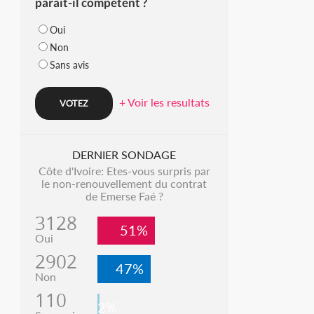
parait-il compétent ?
Oui
Non
Sans avis
+ Voir les resultats
DERNIER SONDAGE
Côte d'Ivoire: Etes-vous surpris par
le non-renouvellement du contrat
de Emerse Faé ?
3128
51%
Oui
2902
47%
Non
110
2%