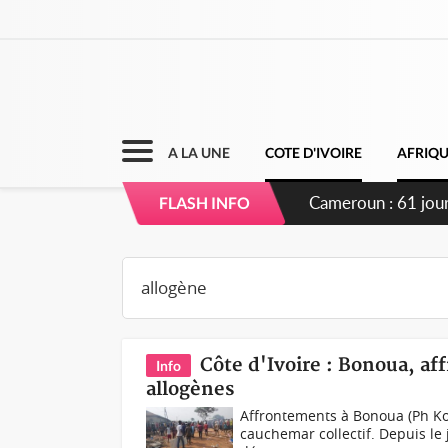
A LA UNE
COTE D'IVOIRE
AFRIQ
FLASH INFO
Côte d'Ivoire : Bonoua, a
Info
allogènes
Affrontements à Bonoua (Ph Koa
cauchemar collectif. Depuis le 