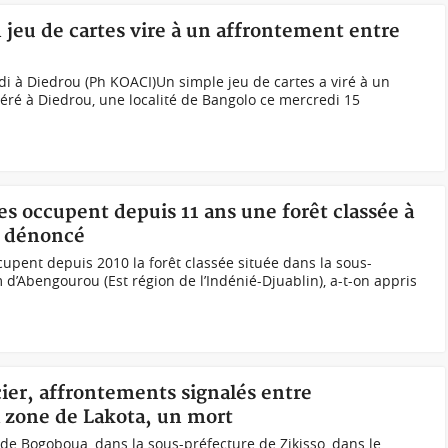
n jeu de cartes vire à un affrontement entre
edi à Diedrou (Ph KOACI)Un simple jeu de cartes a viré à un
ré à Diedrou, une localité de Bangolo ce mercredi 15
nes occupent depuis 11 ans une forêt classée à
és dénoncé
pent depuis 2010 la forêt classée située dans la sous-
 d’Abengourou (Est région de l’Indénié-Djuablin), a-t-on appris
cier, affrontements signalés entre
a zone de Lakota, un mort
de Bogoboua, dans la sous-préfecture de Zikisso, dans le