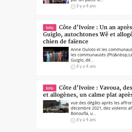
il y a 4 ans
Côte d'Ivoire : Un an aprè
Info
Guiglo, autochtones Wê et allog
chien de faïence
Anne Ouloto et les communauté
les communautés (Ph)&nbsp;Le c
Guiglo, dé...
il y a 4 ans
Côte d'Ivoire : Vavoua, de
Info
et allogènes, un calme plat aprè
vue des dégâts après les affro
décembre 2021, des violents af
Bonoufla, u...
il y a 4 ans