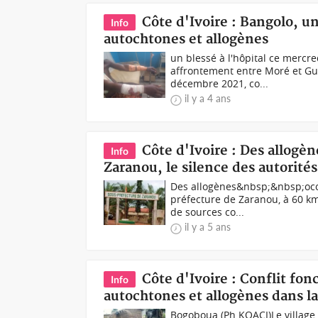
Côte d'Ivoire : Bangolo, u
Info
autochtones et allogènes
un blessé à l'hôpital ce mercr
affrontement entre Moré et Gué
décembre 2021, co...
il y a 4 ans
Côte d'Ivoire : Des allogè
Info
Zaranou, le silence des autorit
Des allogènes&nbsp;&nbsp;occu
préfecture de Zaranou, à 60 km
de sources co...
il y a 5 ans
Côte d'Ivoire : Conflit fon
Info
autochtones et allogènes dans l
Bogoboua (Ph KOACI)Le village 