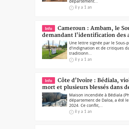
département...
il y a 1 an
Cameroun : Ambam, le Sous
Info
demandant l'identification des 
Une lettre signée par le Sous-
d'indignation et de critiques 
traditionn...
il y a 1 an
Côte d'Ivoire : Bédiala, v
Info
mort et plusieurs blessés dans 
Maison incendiée à Bédiala (Ph
département de Daloa, a été l
2024. Ce conflit,...
il y a 1 an