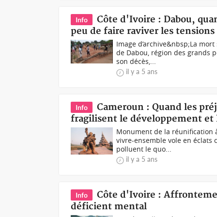
Côte d'Ivoire : Dabou, qu
Info
peu de faire raviver les tension
Image d’archive&nbsp;La mort s
de Dabou, région des grands p
son décès,...
il y a 5 ans
Cameroun : Quand les préj
Info
fragilisent le développement et
Monument de la réunification 
vivre-ensemble vole en éclats
polluent le quo...
il y a 5 ans
Côte d'Ivoire : Affrontemen
Info
déficient mental