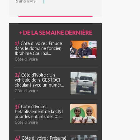
Sans avis
+ DE LA SEMAINE DERNIÈRE
1/
Côte d'Ivoire : Fraude
dans le domaine foncier,
Ibrahime Coulibal...
Côte d'Ivoire
2/
Côte d'Ivoire : Un
véhicule de la GESTOCI
circulant avec un numér...
Côte d'Ivoire
3/
Côte d'Ivoire :
L'établissement de la CNI
pour les enfants dès 05...
Côte d'Ivoire
4/
Côte d'Ivoire : Présumé