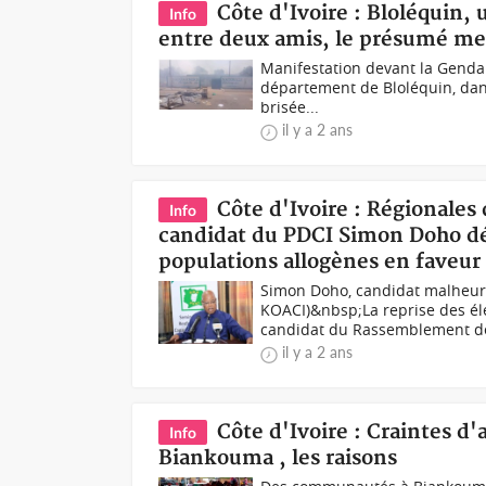
Côte d'Ivoire : Bloléquin, 
Info
entre deux amis, le présumé meu
Manifestation devant la Genda
département de Bloléquin, dans 
brisée...
il y a 2 ans
Côte d'Ivoire : Régionale
Info
candidat du PDCI Simon Doho dé
populations allogènes en faveu
Simon Doho, candidat malheur
KOACI)&nbsp;La reprise des éle
candidat du Rassemblement de
il y a 2 ans
Côte d'Ivoire : Craintes 
Info
Biankouma , les raisons