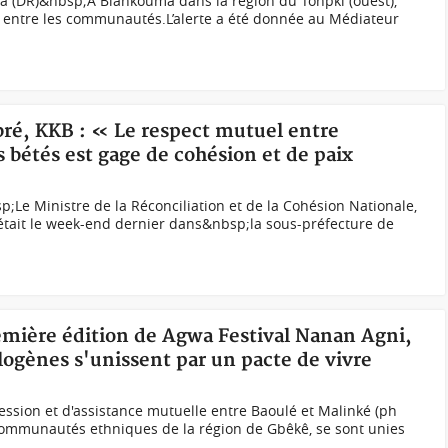
(DR)&nbsp;À Biankouma dans la région du Tonpki (ouest),
s entre les communautés.L’alerte a été donnée au Médiateur
bré, KKB : « Le respect mutuel entre
 bétés est gage de cohésion et de paix
Le Ministre de la Réconciliation et de la Cohésion Nationale,
était le week-end dernier dans&nbsp;la sous-préfecture de
remière édition de Agwa Festival Nanan Agni,
ogènes s'unissent par un pacte de vivre
ssion et d'assistance mutuelle entre Baoulé et Malinké (ph
ommunautés ethniques de la région de Gbêkê, se sont unies