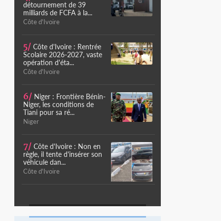
détournement de 39
milliards de FCFA à la...
Côte d'Ivoire
5/
Côte d'Ivoire : Rentrée
Scolaire 2026-2027, vaste
opération d'éta...
Côte d'Ivoire
6/
Niger : Frontière Bénin-
Niger, les conditions de
Tiani pour sa ré...
Niger
7/
Côte d'Ivoire : Non en
règle, il tente d'insérer son
véhicule dan...
Côte d'Ivoire