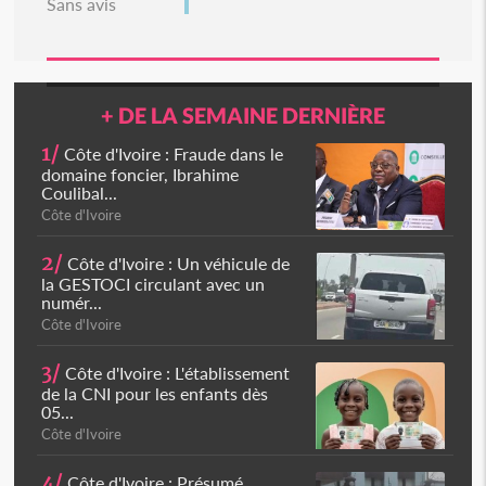
Sans avis
+ DE LA SEMAINE DERNIÈRE
1/
Côte d'Ivoire : Fraude dans le
domaine foncier, Ibrahime
Coulibal...
Côte d'Ivoire
2/
Côte d'Ivoire : Un véhicule de
la GESTOCI circulant avec un
numér...
Côte d'Ivoire
3/
Côte d'Ivoire : L'établissement
de la CNI pour les enfants dès
05...
Côte d'Ivoire
4/
Côte d'Ivoire : Présumé