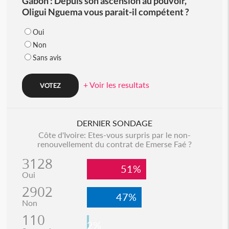
Gabon : Depuis son ascension au pouvoir,
Oligui Nguema vous parait-il compétent ?
Oui
Non
Sans avis
+ Voir les resultats
DERNIER SONDAGE
Côte d'Ivoire: Etes-vous surpris par le non-
renouvellement du contrat de Emerse Faé ?
3128
51%
Oui
2902
47%
Non
110
2%