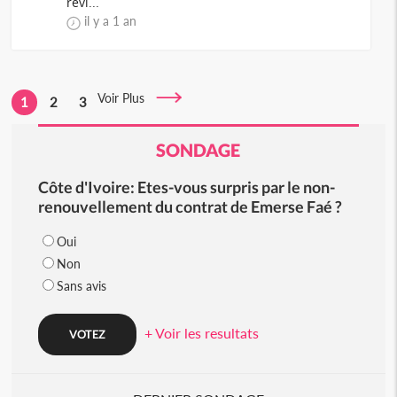
révi...
il y a 1 an
Voir Plus
1
2
3
SONDAGE
Côte d'Ivoire: Etes-vous surpris par le non-
renouvellement du contrat de Emerse Faé ?
Oui
Non
Sans avis
+ Voir les resultats