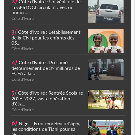
2/
Côte d'Ivoire : Un véhicule de
la GESTOCI circulant avec un
numér...
Côte d'Ivoire
3/
Côte d'Ivoire : L'établissement
de la CNI pour les enfants dès
05...
Côte d'Ivoire
4/
Côte d'Ivoire : Présumé
détournement de 39 milliards de
FCFA à la...
Côte d'Ivoire
5/
Côte d'Ivoire : Rentrée Scolaire
2026-2027, vaste opération
d'éta...
Côte d'Ivoire
6/
Niger : Frontière Bénin-Niger,
les conditions de Tiani pour sa
ré...