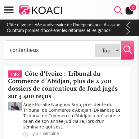
0
Côte d'Ivoire : À Abidjan, Amadou Oury Bah admire le modèle
ivoirien et veut s'en inspirer pour accélérer le développement
de la Guinée
Côte d'Ivoire : Tribunal du
Info
Commerce d'Abidjan, plus de 2 700
dossiers de contentieux de fond jugés
sur 3 400 reçus
Ange Rosalie Nougnon Soro, présidente du
Tribunal de Commerce d’Abidjan (DR)&nbsp;Le
Tribunal de Commerce d'Abidjan a présenté le
bilan de son année judiciaire, lors d'un
séminaire qui s’est...
il y a 1 semaine