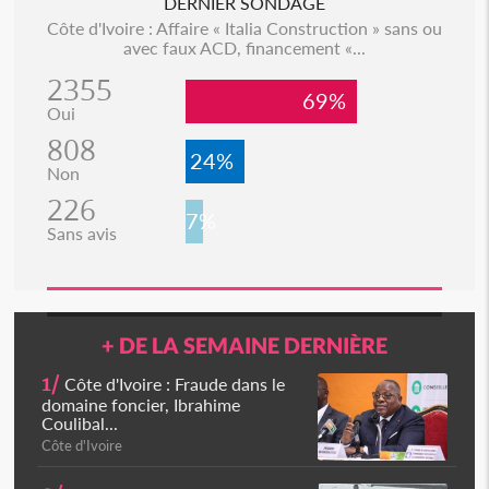
DERNIER SONDAGE
Côte d'Ivoire : Affaire « Italia Construction » sans ou
avec faux ACD, financement «...
2355
69%
Oui
808
24%
Non
226
7%
Sans avis
+ DE LA SEMAINE DERNIÈRE
1/
Côte d'Ivoire : Fraude dans le
domaine foncier, Ibrahime
Coulibal...
Côte d'Ivoire