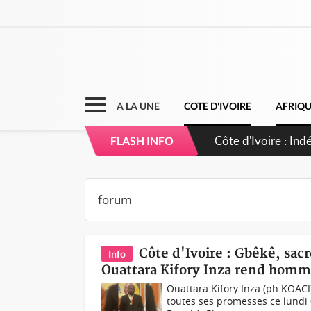
A LA UNE
COTE D'IVOIRE
AFRIQ
FLASH INFO
Côte d'Ivoire : Gbêkê, sa
Info
Ouattara Kifory Inza rend homm
Ouattara Kifory Inza (ph KOAC
toutes ses promesses ce lundi 0