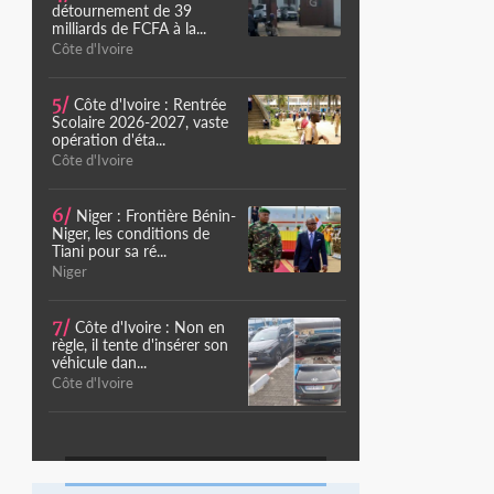
détournement de 39
milliards de FCFA à la...
Côte d'Ivoire
5/
Côte d'Ivoire : Rentrée
Scolaire 2026-2027, vaste
opération d'éta...
Côte d'Ivoire
6/
Niger : Frontière Bénin-
Niger, les conditions de
Tiani pour sa ré...
Niger
7/
Côte d'Ivoire : Non en
règle, il tente d'insérer son
véhicule dan...
Côte d'Ivoire