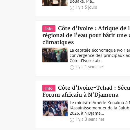
Bouaké. Pla...
il y a 5 jours
Côte d'Ivoire : Afrique de
Info
régional de l'eau pour bâtir une
climatiques
La capitale économique ivoirie
convergence des principaux act
Côte d'Ivoire ab...
il y a 1 semaine
Côte d'Ivoire-Tchad : Sécu
Info
Forum africain à N'Djamena
Le ministre Amédé Kouakou à N
l’Assainissement et de la Salubr
2026, à N’Djame...
il y a 3 semaines