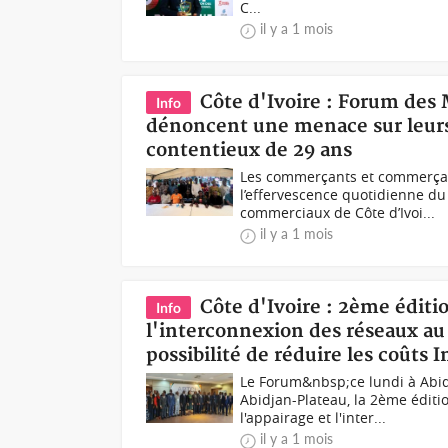
C...
il y a 1 mois
Côte d'Ivoire : Forum de
Info
dénoncent une menace sur leurs 
contentieux de 29 ans
Les commerçants et commerçant
l’effervescence quotidienne d
commerciaux de Côte d’Ivoi...
il y a 1 mois
Côte d'Ivoire : 2ème éditi
Info
l'interconnexion des réseaux au
possibilité de réduire les coûts 
Le Forum&nbsp;ce lundi à Abidj
Abidjan-Plateau, la 2ème éditi
l'appairage et l'inter...
il y a 1 mois