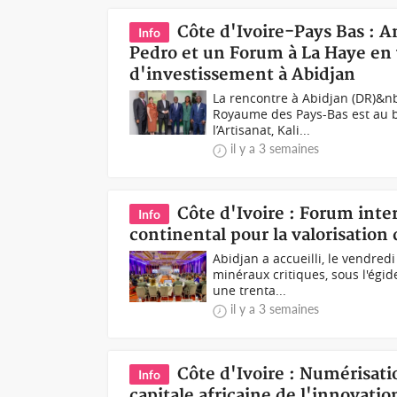
Côte d'Ivoire-Pays Bas : 
Info
Pedro et un Forum à La Haye en
d'investissement à Abidjan
La rencontre à Abidjan (DR)&nb
Royaume des Pays-Bas est au be
l’Artisanat, Kali...
il y a 3 semaines
Côte d'Ivoire : Forum inte
Info
continental pour la valorisation
Abidjan a accueilli, le vendred
minéraux critiques, sous l'égi
une trenta...
il y a 3 semaines
Côte d'Ivoire : Numérisati
Info
capitale africaine de l'innovati