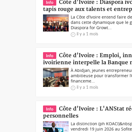
Côte d'Ivoire : Diaspora i
Info
tapis rouge aux talents et entre
La Côte d’Ivoire entend faire 
dans cette dynamique que le g
Diaspora for Growt...
il y a 1 mois
Côte d'Ivoire : Emploi, in
Info
ivoirienne interpelle la Banque
À Abidjan, jeunes entrepreneurs
ambitieuse pour transformer l’
financeme...
il y a 1 mois
Côte d'Ivoire : L'ANStat 
Info
personnelles
La distinction (ph KOACI)&nbsp;
vendredi 19 juin 2026 au Sofite