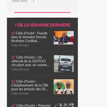
Sans avis
+ DE LA SEMAINE DERNIÈRE
1/
Côte d'Ivoire : Fraude
dans le domaine foncier,
Ibrahime Coulibal...
Côte d'Ivoire
2/
Côte d'Ivoire : Un
véhicule de la GESTOCI
circulant avec un numér...
Côte d'Ivoire
3/
Côte d'Ivoire :
L'établissement de la CNI
pour les enfants dès 05...
Côte d'Ivoire
4/
Côte d'Ivoire : Présumé