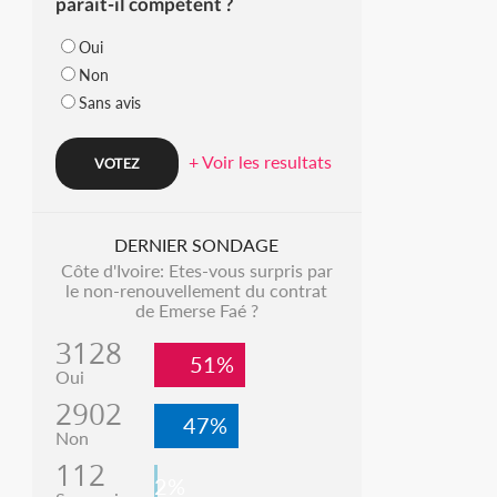
parait-il compétent ?
Oui
Non
Sans avis
+ Voir les resultats
DERNIER SONDAGE
Côte d'Ivoire: Etes-vous surpris par
le non-renouvellement du contrat
de Emerse Faé ?
3128
51%
Oui
2902
47%
Non
112
2%