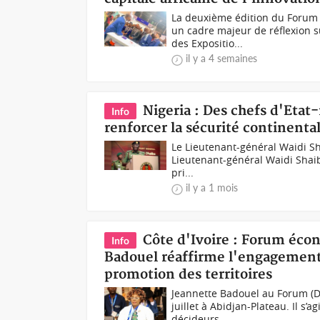
La deuxième édition du Forum
un cadre majeur de réflexion s
des Expositio...
il y a 4 semaines
Nigeria : Des chefs d'Etat
Info
renforcer la sécurité continenta
Le Lieutenant-général Waidi Sha
Lieutenant-général Waidi Shaibu
pri...
il y a 1 mois
Côte d'Ivoire : Forum éco
Info
Badouel réaffirme l'engagement
promotion des territoires
Jeannette Badouel au Forum (D
juillet à Abidjan-Plateau. Il s
décideurs...