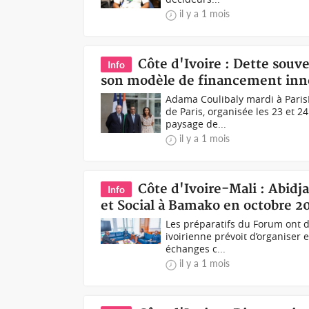
il y a 1 mois
Côte d'Ivoire : Dette souv
Info
son modèle de financement inn
Adama Coulibaly mardi à ParisLa
de Paris, organisée les 23 et 
paysage de...
il y a 1 mois
Côte d'Ivoire-Mali : Abid
Info
et Social à Bamako en octobre 2
Les préparatifs du Forum ont 
ivoirienne prévoit d’organiser
échanges c...
il y a 1 mois