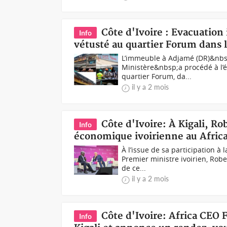
Côte d'Ivoire : Evacuatio
Info
vétusté au quartier Forum dan
L’immeuble à Adjamé (DR)&nbsp
Ministère&nbsp;a procédé à l’
quartier Forum, da...
il y a 2 mois
Côte d'Ivoire: À Kigali, R
Info
économique ivoirienne au Afri
À l’issue de sa participation à 
Premier ministre ivoirien, Rob
de ce...
il y a 2 mois
Côte d'Ivoire: Africa CEO
Info