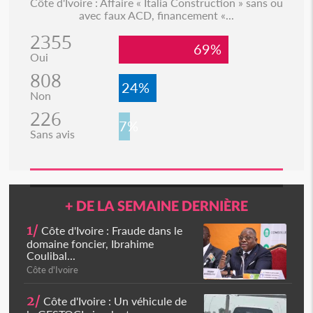
Côte d'Ivoire : Affaire « Italia Construction » sans ou
avec faux ACD, financement «...
2355
69%
Oui
808
24%
Non
226
7%
Sans avis
+ DE LA SEMAINE DERNIÈRE
1/
Côte d'Ivoire : Fraude dans le
domaine foncier, Ibrahime
Coulibal...
Côte d'Ivoire
2/
Côte d'Ivoire : Un véhicule de