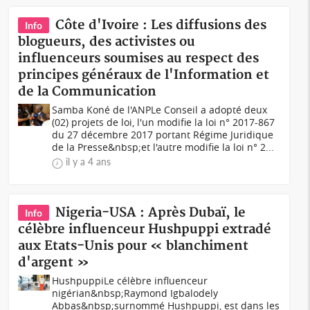
Côte d'Ivoire : Les diffusions des
Info
blogueurs, des activistes ou
influenceurs soumises au respect des
principes généraux de l'Information et
de la Communication
Samba Koné de l'ANPLe Conseil a adopté deux
(02) projets de loi, l'un modifie la loi n° 2017-867
du 27 décembre 2017 portant Régime Juridique
de la Presse&nbsp;et l'autre modifie la loi n° 2...
il y a 4 ans
Nigeria-USA : Après Dubaï, le
Info
célèbre influenceur Hushpuppi extradé
aux Etats-Unis pour « blanchiment
d'argent »
HushpuppiLe célèbre influenceur
nigérian&nbsp;Raymond Igbalodely
Abbas&nbsp;surnommé Hushpuppi, est dans les