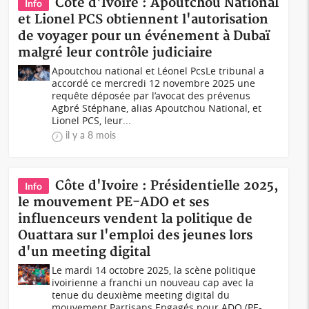
Côte d'Ivoire : Apoutchou National
Info
et Lionel PCS obtiennent l'autorisation
de voyager pour un événement à Dubaï
malgré leur contrôle judiciaire
Apoutchou national et Léonel PcsLe tribunal a
accordé ce mercredi 12 novembre 2025 une
requête déposée par l’avocat des prévenus
Agbré Stéphane, alias Apoutchou National, et
Lionel PCS, leur...
il y a 8 mois
Côte d'Ivoire : Présidentielle 2025,
Info
le mouvement PE-ADO et ses
influenceurs vendent la politique de
Ouattara sur l'emploi des jeunes lors
d'un meeting digital
Le mardi 14 octobre 2025, la scène politique
ivoirienne a franchi un nouveau cap avec la
tenue du deuxième meeting digital du
mouvement Partisans Engagés pour ADO (PE-