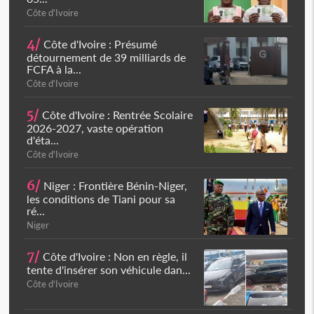
Côte d'Ivoire
4/
Côte d'Ivoire : Présumé
détournement de 39 milliards de
FCFA à la...
Côte d'Ivoire
5/
Côte d'Ivoire : Rentrée Scolaire
2026-2027, vaste opération
d'éta...
Côte d'Ivoire
6/
Niger : Frontière Bénin-Niger,
les conditions de Tiani pour sa
ré...
Niger
7/
Côte d'Ivoire : Non en règle, il
tente d'insérer son véhicule dan...
Côte d'Ivoire