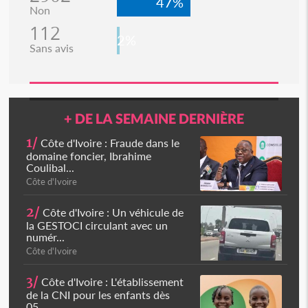
47%
Non
112
2%
Sans avis
+ DE LA SEMAINE DERNIÈRE
1/
Côte d'Ivoire : Fraude dans le
domaine foncier, Ibrahime
Coulibal...
Côte d'Ivoire
2/
Côte d'Ivoire : Un véhicule de
la GESTOCI circulant avec un
numér...
Côte d'Ivoire
3/
Côte d'Ivoire : L'établissement
de la CNI pour les enfants dès
05...