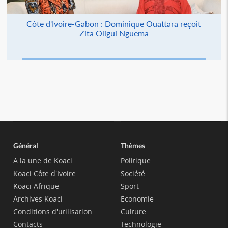
Côte d'Ivoire-Gabon : Dominique Ouattara reçoit
Zita Oligui Nguema
Général
Thèmes
A la une de Koaci
Politique
Koaci Côte d'Ivoire
Société
Koaci Afrique
Sport
Archives Koaci
Economie
Conditions d'utilisation
Culture
Contacts
Technologie