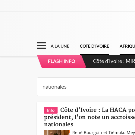
A LA UNE
COTE D'IVOIRE
AFRIQ
Côte d'Ivoire : I
FLASH INFO
Côte d'Ivoire : La HACA pr
Info
président, l'on note un accrois
nationales
René Bourgoin et Tiémoko Meyl