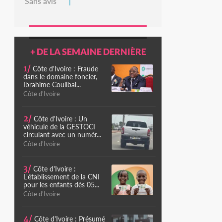
Sans avis
+ DE LA SEMAINE DERNIÈRE
1/
Côte d'Ivoire : Fraude
dans le domaine foncier,
Ibrahime Coulibal...
Côte d'Ivoire
2/
Côte d'Ivoire : Un
véhicule de la GESTOCI
circulant avec un numér...
Côte d'Ivoire
3/
Côte d'Ivoire :
L'établissement de la CNI
pour les enfants dès 05...
Côte d'Ivoire
4/
Côte d'Ivoire : Présumé