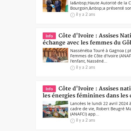
la&nbsp;Haute Autorité de la 
Bourgoin,&nbsp;a présenté son
il y a 2 ans
Côte d'Ivoire : Assises N
Info
échange avec les femmes du Gô
Nassénéba Touré à Gagnoa (.ph
Femmes de Côte d'Ivoire (ANAFC
l'enfant, Nasséné...
il y a 2 ans
Côte d'Ivoire : Assises n
Info
les énergies féminines dans les
Lancées le lundi 22 avril 2024 
cadre de vie, Robert Beugré Ma
(ANAFCI) app...
il y a 2 ans