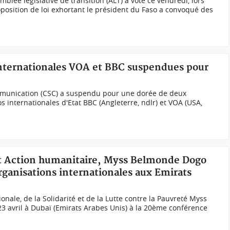
ée législative de transition (ALT) a voté ce vendredi, lors
position de loi exhortant le président du Faso a convoqué des
 internationales VOA et BBC suspendues pour
mmunication (CSC) a suspendu pour une dorée de deux
s internationales d'Etat BBC (Angleterre, ndlr) et VOA (USA,
é et Action humanitaire, Myss Belmonde Dogo
organisations internationales aux Emirats
onale, de la Solidarité et de la Lutte contre la Pauvreté Myss
23 avril à Dubaï (Emirats Arabes Unis) à la 20ème conférence