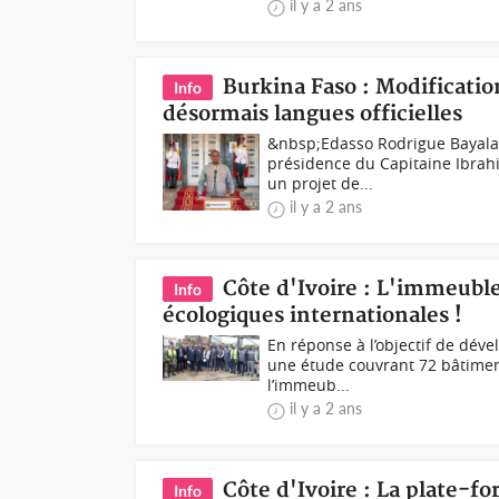
il y a 2 ans
Burkina Faso : Modificatio
Info
désormais langues officielles
&nbsp;Edasso Rodrigue Bayala&
présidence du Capitaine Ibrahi
un projet de...
il y a 2 ans
Côte d'Ivoire : L'immeubl
Info
écologiques internationales !
En réponse à l’objectif de dév
une étude couvrant 72 bâtiment
l’immeub...
il y a 2 ans
Côte d'Ivoire : La plate-f
Info