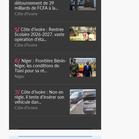
détournement de 39
milliards de FCFA à la...
Côte d'Ivoire
5/
Côte d'Ivoire : Rentrée
Scolaire 2026-2027, vaste
opération d'éta...
Côte d'Ivoire
6/
Niger : Frontière Bénin-
Niger, les conditions de
Tiani pour sa ré...
Niger
7/
Côte d'Ivoire : Non en
règle, il tente d'insérer son
véhicule dan...
Côte d'Ivoire