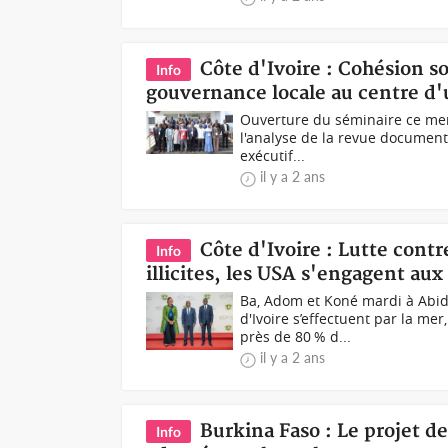
Côte d'Ivoire : Cohésion so
Info
gouvernance locale au centre d
Ouverture du séminaire ce merc
l'analyse de la revue document
exécutif...
il y a 2 ans
Côte d'Ivoire : Lutte contr
Info
illicites, les USA s'engagent au
Ba, Adom et Koné mardi à Abi
d'Ivoire s’effectuent par la mer
près de 80 % d...
il y a 2 ans
Burkina Faso : Le projet de
Info