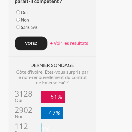
parait-il compétent ?
Oui
Non
Sans avis
+ Voir les resultats
DERNIER SONDAGE
Côte d'Ivoire: Etes-vous surpris par
le non-renouvellement du contrat
de Emerse Faé ?
3128
51%
Oui
2902
47%
Non
112
2%