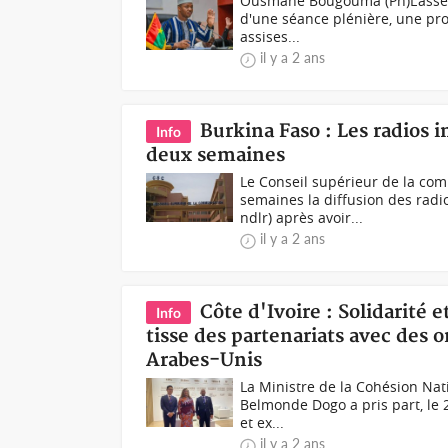
Ousmane Bougouma (Ph)L'assembl
d'une séance plénière, une pro
assises...
il y a 2 ans
Burkina Faso : Les radios
Info
deux semaines
Le Conseil supérieur de la co
semaines la diffusion des radio
ndlr) après avoir...
il y a 2 ans
Côte d'Ivoire : Solidarit
Info
tisse des partenariats avec des 
Arabes-Unis
La Ministre de la Cohésion Nati
Belmonde Dogo a pris part, le 
et ex...
il y a 2 ans