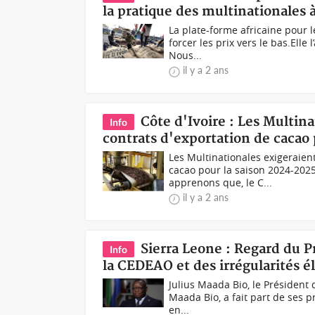
la pratique des multinationales à 
La plate-forme africaine pour 
forcer les prix vers le bas.Elle
Nous...
il y a 2 ans
Côte d'Ivoire : Les Multina
Info
contrats d'exportation de cacao
Les Multinationales exigeraien
cacao pour la saison 2024-2025
apprenons que, le C...
il y a 2 ans
Sierra Leone : Regard du P
Info
la CEDEAO et des irrégularités é
Julius Maada Bio, le Président d
Maada Bio, a fait part de ses 
en...