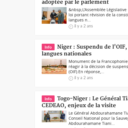
adoptée par le parlement
&nbsp;L'Assemblée Législative 
loi portant révision de la con
langues n...
il y a 2 ans
Niger : Suspendu de l'OIF,
Info
langues nationales
Monument de la Francophonie à
réagir à la décision de suspen
(OIF).En réponse,...
il y a 2 ans
Togo-Niger : Le Général T
Info
CEDEAO, enjeux de la visite
Le Général Abdourahamane Tian
Conseil National pour la Sauve
Abdourahamane Tiani...