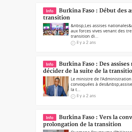
Burkina Faso : Début des as
Info
transition
&nbsp;Les assises nationales
aux forces vives venant des tre
transition di...
il y a 2 ans
Burkina Faso : Des assises
Info
décider de la suite de la transiti
Le ministre de l'Administration 
convoquées à des&nbsp;assises
la t...
il y a 2 ans
Burkina Faso : Vers la conv
Info
prolongation de la transition