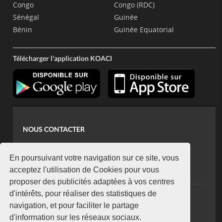
Congo
Congo (RDC)
Sénégal
Guinée
Bénin
Guinée Equatorial
Télécharger l'application KOACI
NOUS CONTACTER
contact@koaci.com
koaci@yahoo.fr
En poursuivant votre navigation sur ce site, vous
+225 07 08 85 52 93
acceptez l'utilisation de Cookies pour vous
proposer des publicités adaptées à vos centres
d'intérêts, pour réaliser des statistiques de
NEWSLETTER
navigation, et pour faciliter le partage
Restez connecté via notre newsletter
d'information sur les réseaux sociaux.