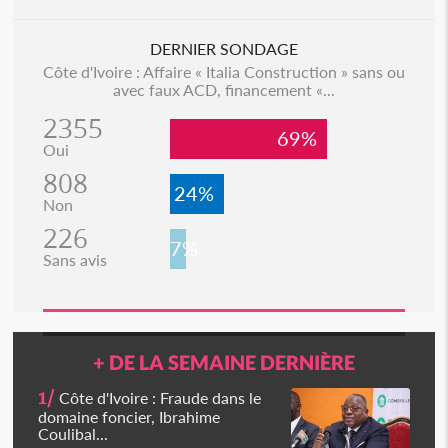
DERNIER SONDAGE
Côte d'Ivoire : Affaire « Italia Construction » sans ou
avec faux ACD, financement «...
2355
69%
Oui
808
24%
Non
226
7%
Sans avis
+ DE LA SEMAINE DERNIÈRE
1/
Côte d'Ivoire : Fraude dans le
domaine foncier, Ibrahime
Coulibal...