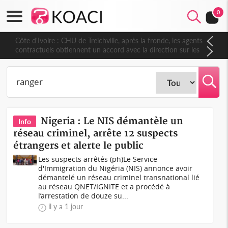
0
Côte d'Ivoire : CHU de Treichville, après la fronde, les agents
contractuels obtiennent un accord avec la direction sur les
arriérés du SMIG 2023
Nigeria : Le NIS démantèle un
Info
réseau criminel, arrête 12 suspects
étrangers et alerte le public
Les suspects arrêtés (ph)Le Service
d'Immigration du Nigéria (NIS) annonce avoir
démantelé un réseau criminel transnational lié
au réseau QNET/IGNITE et a procédé à
l’arrestation de douze su...
il y a 1 jour