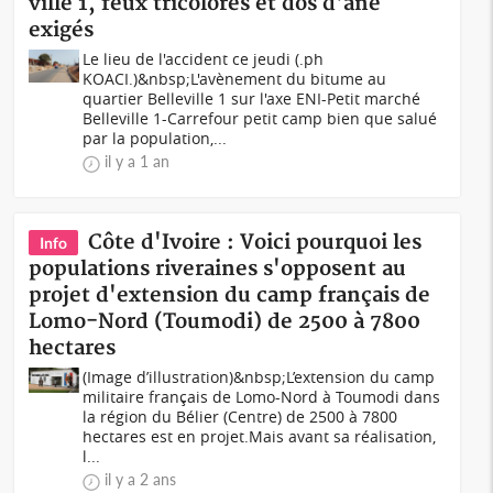
ville 1, feux tricolores et dos d'âne
exigés
Le lieu de l'accident ce jeudi (.ph
KOACI.)&nbsp;L'avènement du bitume au
quartier Belleville 1 sur l'axe ENI-Petit marché
Belleville 1-Carrefour petit camp bien que salué
par la population,...
il y a 1 an
Côte d'Ivoire : Voici pourquoi les
Info
populations riveraines s'opposent au
projet d'extension du camp français de
Lomo-Nord (Toumodi) de 2500 à 7800
hectares
(Image d’illustration)&nbsp;L’extension du camp
militaire français de Lomo-Nord à Toumodi dans
la région du Bélier (Centre) de 2500 à 7800
hectares est en projet.Mais avant sa réalisation,
l...
il y a 2 ans