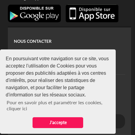
NOUS CONTACTER
contact@koaci.com
koaci@yahoo.fr
En poursuivant votre navigation sur ce site, vous
+225 07 08 85 52 93
acceptez l'utilisation de Cookies pour vous
proposer des publicités adaptées à vos centres
d'intérêts, pour réaliser des statistiques de
NEWSLETTER
navigation, et pour faciliter le partage
Restez connecté via notre newsletter
d'information sur les réseaux sociaux.
S'abonner
Pour en savoir plus et paramétrer les cookies,
Se désabonner
cliquer ici
J'accepte