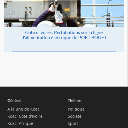
Côte d'Ivoire : Pertubations sur la ligne
d'alimentation électrique de PORT BOUET
Général
Thèmes
A la une de Koaci
Politique
Koaci Côte d'Ivoire
Société
Koaci Afrique
Sport