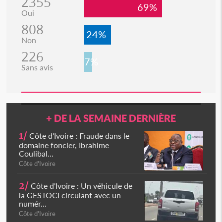
2355
69%
Oui
808
24%
Non
226
7%
Sans avis
+ DE LA SEMAINE DERNIÈRE
1/
Côte d'Ivoire : Fraude dans le
domaine foncier, Ibrahime
Coulibal...
Côte d'Ivoire
2/
Côte d'Ivoire : Un véhicule de
la GESTOCI circulant avec un
numér...
Côte d'Ivoire