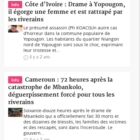
Côte d'Ivoire : Drame à Yopougon,
Info
il égorge une femme et est rattrapé par
les riverains
Le présumé assassin (Ph KOACI)Un autre cas
d’horreur dans la commune populaire de
Yopougon. Les habitants du quartier Niangon
nord de Yopougon sont sous le choc, exprimant
leur tristesse et...
il y a 2 ans
Cameroun : 72 heures après la
Info
catastrophe de Mbankolo,
déguerpissement forcé pour tous les
riverains
Soixante-douze heures après le drame de
Mbankolo qui a officiellement fait 30 morts et
des dizaines de blessés, les familles des victimes
et des rescapés, sont dans l’incertitude. Le
gouvern...
il y a 2 ans