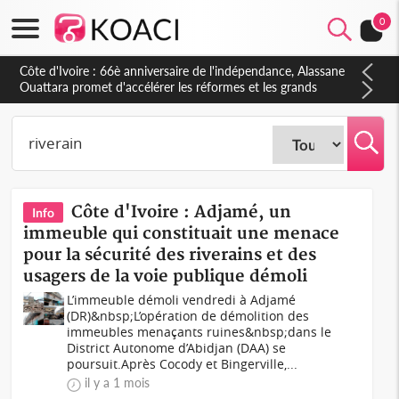
0
Côte d'Ivoire : À Abidjan, Amadou Oury Bah admire le modèle
ivoirien et veut s'en inspirer pour accélérer le développement
de la Guinée
Côte d'Ivoire : Adjamé, un
Info
immeuble qui constituait une menace
pour la sécurité des riverains et des
usagers de la voie publique démoli
L’immeuble démoli vendredi à Adjamé
(DR)&nbsp;L’opération de démolition des
immeubles menaçants ruines&nbsp;dans le
District Autonome d’Abidjan (DAA) se
poursuit.Après Cocody et Bingerville,...
il y a 1 mois