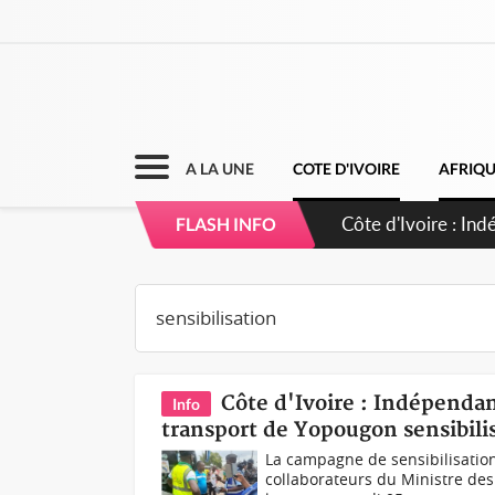
A LA UNE
COTE D'IVOIRE
AFRIQ
Sierra Leone : Un
FLASH INFO
d'avance
Côte d'Ivoire : Indépendanc
Info
transport de Yopougon sensibilis
La campagne de sensibilisatio
collaborateurs du Ministre des