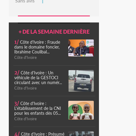
Sans avis
+ DE LA SEMAINE DERNIÈRE
1/
Côte d'Ivoire : Fraude
dans le domaine foncier,
Ibrahime Coulibal...
Côte d'Ivoire
2/
Côte d'Ivoire : Un
véhicule de la GESTOCI
circulant avec un numér...
Côte d'Ivoire
3/
Côte d'Ivoire :
L'établissement de la CNI
pour les enfants dès 05...
Côte d'Ivoire
4/
Côte d'Ivoire : Présumé