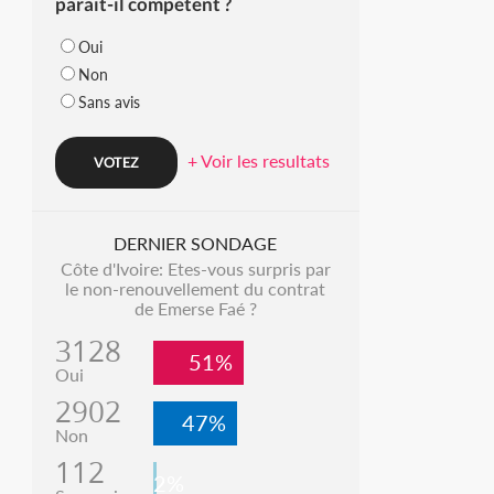
parait-il compétent ?
Oui
Non
Sans avis
+ Voir les resultats
DERNIER SONDAGE
Côte d'Ivoire: Etes-vous surpris par
le non-renouvellement du contrat
de Emerse Faé ?
3128
51%
Oui
2902
47%
Non
112
2%