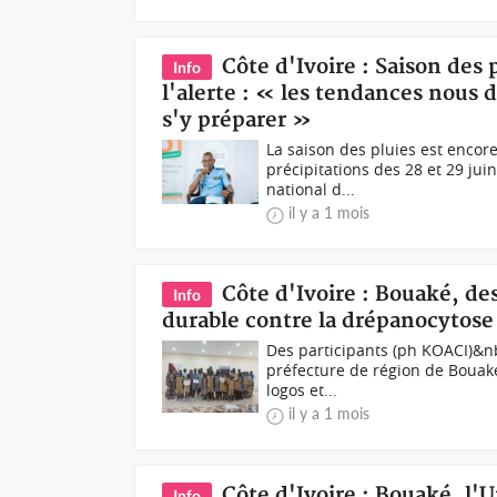
Côte d'Ivoire : Saison des
Info
l'alerte : « les tendances nous d
s'y préparer »
La saison des pluies est encore
précipitations des 28 et 29 jui
national d...
il y a 1 mois
Côte d'Ivoire : Bouaké, de
Info
durable contre la drépanocytose
Des participants (ph KOACI)&nb
préfecture de région de Bouaké
logos et...
il y a 1 mois
Côte d'Ivoire : Bouaké, l'
Info