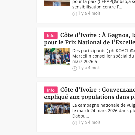
pour la paix (CERAP),&nbsp;a
sensibilisation contre l’...
il y a 4 mois
Côte d'Ivoire : À Gagnoa, 
Info
pour le Prix National de l'Excell
Des participants (.ph KOACI.)
Marcellin conseiller spécial d
mars 2026 à...
il y a 4 mois
Côte d'Ivoire : Gouvernan
Info
expliqué aux populations dans pl
La campagne nationale de vulga
le mardi 24 mars 2026 dans plu
Dabou...
il y a 4 mois