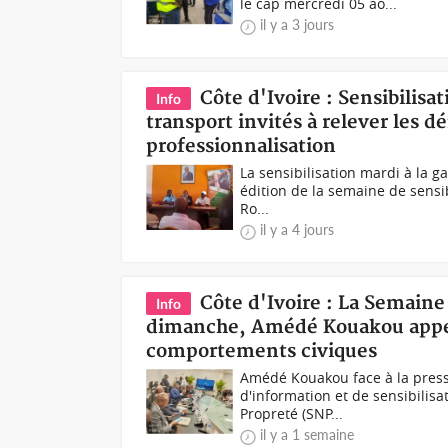
le cap mercredi 05 ao...
il y a 3 jours
Côte d'Ivoire : Sensibilisat
Info
transport invités à relever les d
professionnalisation
La sensibilisation mardi à la 
édition de la semaine de sensibi
Ro...
il y a 4 jours
Côte d'Ivoire : La Semaine
Info
dimanche, Amédé Kouakou appell
comportements civiques
Amédé Kouakou face à la press
d'information et de sensibilisa
Propreté (SNP...
il y a 1 semaine