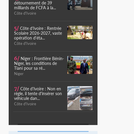
détournement de 39
milliards de FCFA à la...
Côte d'Ivoire
5/
Côte d'Ivoire : Rentrée
Scolaire 2026-2027, vaste
opération d'éta...
Côte d'Ivoire
6/
Niger : Frontière Bénin-
Niger, les conditions de
Tiani pour sa ré...
Niger
7/
Côte d'Ivoire : Non en
règle, il tente d'insérer son
véhicule dan...
Côte d'Ivoire