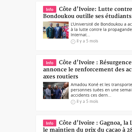
Côte d'Ivoire: Lutte contre
Info
Bondoukou outille ses étudiants
L’Université de Bondoukou a ac
à la lutte contre la propagande
Internat...
il y a 5 mois
Côte d'Ivoire : Résurgence
Info
annonce le renforcement des acti
axes routiers
Amadou Koné et les transporte
personnes tuées en une semaine
accidents ces dern...
il y a 5 mois
Côte d'Ivoire : Gagnoa, la
Info
le maintien du prix du cacao à 2