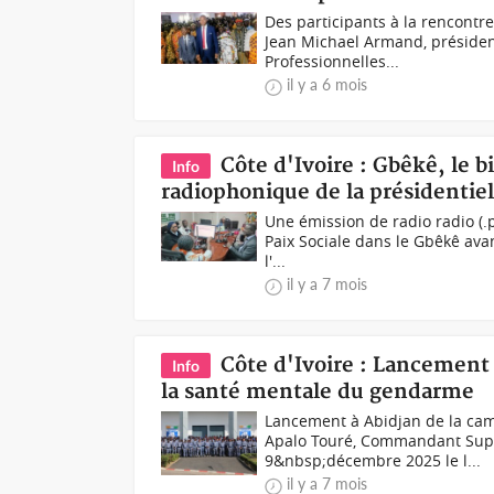
Des participants à la rencontr
Jean Michael Armand, président
Professionnelles...
il y a 6 mois
Côte d'Ivoire : Gbêkê, le b
Info
radiophonique de la présidentiell
Une émission de radio radio (.
Paix Sociale dans le Gbêkê avant
l'...
il y a 7 mois
Côte d'Ivoire : Lancement 
Info
la santé mentale du gendarme
Lancement à Abidjan de la ca
Apalo Touré, Commandant Supér
9&nbsp;décembre 2025 le l...
il y a 7 mois