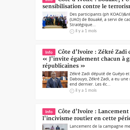
sensibilisation contre le terrori
Des participants (ph KOACI)&nb
(UAO) de Bouaké, a servi de ca
Stratégique...
il y a 1 mois
Côte d'Ivoire : Zékré Zadi
Info
« J'invite également chacun à g
républicaines »
Zékré Zadi député de Guéyo e
Dabouyo, Zékré Zadi, a eu une 
end dernier. Les éc...
il y a 1 mois
Côte d'Ivoire : Lancement
Info
l'incivisme routier en cette pér
Lancement de la campagne mer