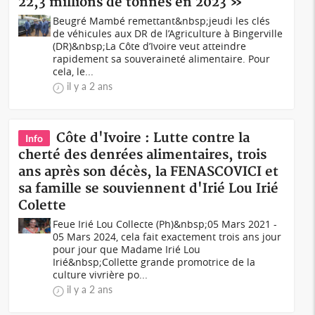
22,3 millions de tonnes en 2023 »
Beugré Mambé remettant&nbsp;jeudi les clés
de véhicules aux DR de l’Agriculture à Bingerville
(DR)&nbsp;La Côte d’Ivoire veut atteindre
rapidement sa souveraineté alimentaire. Pour
cela, le...
il y a 2 ans
Côte d'Ivoire : Lutte contre la
Info
cherté des denrées alimentaires, trois
ans après son décès, la FENASCOVICI et
sa famille se souviennent d'Irié Lou Irié
Colette
Feue Irié Lou Collecte (Ph)&nbsp;05 Mars 2021 -
05 Mars 2024, cela fait exactement trois ans jour
pour jour que Madame Irié Lou
Irié&nbsp;Collette grande promotrice de la
culture vivrière po...
il y a 2 ans