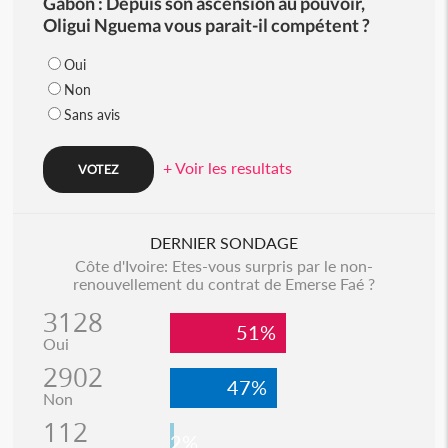
Gabon : Depuis son ascension au pouvoir,
Oligui Nguema vous parait-il compétent ?
Oui
Non
Sans avis
+ Voir les resultats
DERNIER SONDAGE
Côte d'Ivoire: Etes-vous surpris par le non-
renouvellement du contrat de Emerse Faé ?
3128
51%
Oui
2902
47%
Non
112
2%