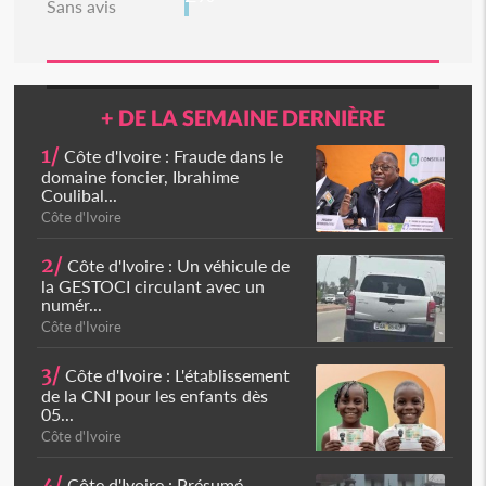
Sans avis
+ DE LA SEMAINE DERNIÈRE
1/
Côte d'Ivoire : Fraude dans le
domaine foncier, Ibrahime
Coulibal...
Côte d'Ivoire
2/
Côte d'Ivoire : Un véhicule de
la GESTOCI circulant avec un
numér...
Côte d'Ivoire
3/
Côte d'Ivoire : L'établissement
de la CNI pour les enfants dès
05...
Côte d'Ivoire
4/
Côte d'Ivoire : Présumé