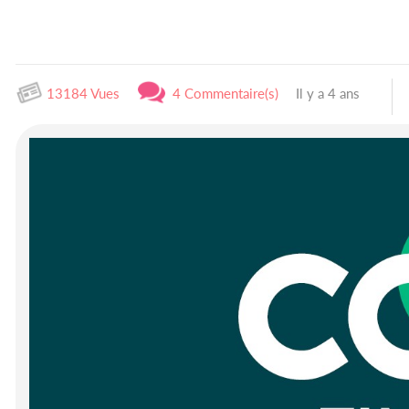
13184 Vues
4 Commentaire(s)
Il y a 4 ans