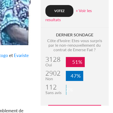
+ Voir les
resultats
DERNIER SONDAGE
Côte d'Ivoire: Etes-vous surpris
par le non-renouvellement du
contrat de Emerse Faé ?
togo
et
Evariste
3128
51%
Oui
2902
47%
Non
112
2%
Sans avis
remblement de