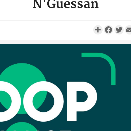
N'Guessan
Partager
Faceboo
Twi
Côte 
anni
l'Indépend
Dé
Côte d'I
promet des
les dégu