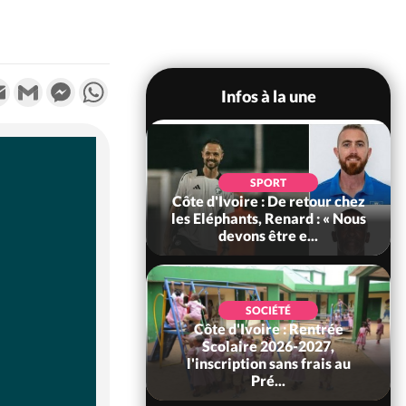
k
tter
Email
Gmail
Messenger
WhatsApp
Infos à la une
POLITIQUE
d'Ivoire : 66e
SPORT
versaire de
Côte d'Ivoire : De retour chez
ance, les Forces de
les Eléphants, Renard : « Nous
fense e...
devons être e...
SOCIÉTÉ
Côte d'Ivoire : Rentrée
SOCIÉTÉ
voire : Ouattara
Scolaire 2026-2027,
 sanctions contre
l'inscription sans frais au
erpissements i...
Pré...