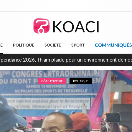
COMMUNIQUÉS
UE
POLITIQUE
SOCIÉTÉ
SPORT
ncours INFAS 2026, les convocations seront disponibles à co
CÔTE D'IVOIRE
POLITIQUE