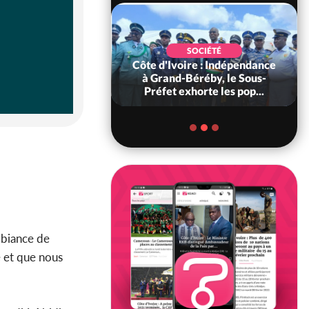
POLITIQUE
SOCIÉTÉ
 Décès à 86 ans de
Côte d'Ivoire : Indépendance
rou Sanda pilier
à Grand-Béréby, le Sous-
il constituti...
Préfet exhorte les pop...
mbiance de
é et que nous