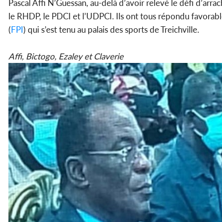
Pascal Affi N’Guessan, au-delà d’avoir relevé le défi d’arrac
le RHDP, le PDCI et l’UDPCI. Ils ont tous répondu favorabl
(
FPI
) qui s’est tenu au palais des sports de Treichville.
Affi, Bictogo, Ezaley et Claverie