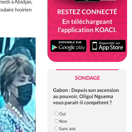
amedi à Abidjan,
ulaire Ivoirien
RESTEZ CONNECTÉ
En téléchargeant
l'application KOACI.
SONDAGE
Gabon : Depuis son ascension
au pouvoir, Oligui Nguema
vous parait-il compétent ?
Oui
Non
Sans avis