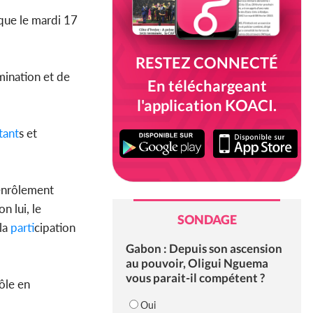
que le mardi 17
RESTEZ CONNECTÉ
mination et de
En téléchargeant
l'application KOACI.
tant
s et
 enrôlement
n lui, le
SONDAGE
 la
parti
cipation
Gabon : Depuis son ascension
au pouvoir, Oligui Nguema
vous parait-il compétent ?
rôle en
Oui