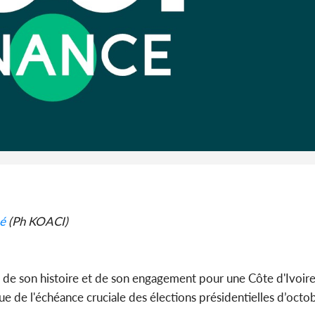
promet des
les dégu
Cameroun :
BAH Ouma
du conse
é
(Ph KOACI)
rt de son histoire et de son engagement pour une Côte d'Ivoir
e de l'échéance cruciale des élections présidentielles d’octo