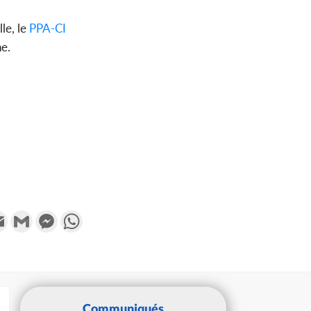
le, le
PPA-CI
ne.
k
tter
Email
Gmail
Messenger
WhatsApp
Communiqués