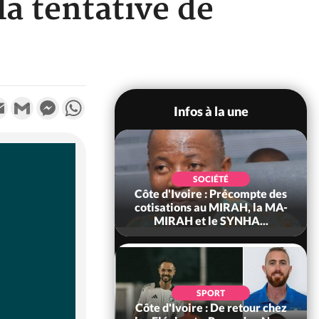
la tentative de
k
tter
Email
Gmail
Messenger
WhatsApp
Infos à la une
POLITIQUE
d'Ivoire : 66e
SOCIÉTÉ
versaire de
Côte d'Ivoire : Précompte des
ance, les Forces de
cotisations au MIRAH, la MA-
fense e...
MIRAH et le SYNHA...
SOCIÉTÉ
SPORT
voire : Ouattara
Côte d'Ivoire : De retour chez