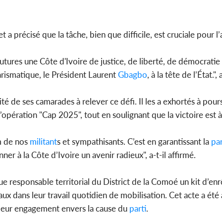
t a précisé que la tâche, bien que difficile, est cruciale pour l
futures une Côte d'Ivoire de justice, de liberté, de démocratie
harismatique, le Président Laurent
Gbagbo
, à la tête de l’État.", 
 de ses camarades à relever ce défi. Il les a exhortés à pour
 l’opération "Cap 2025", tout en soulignant que la victoire est 
m de nos
militant
s et sympathisants. C’est en garantissant la
par
r à la Côte d’Ivoire un avenir radieux", a-t-il affirmé.
ue responsable territorial du District de la Comoé un kit d’en
ux dans leur travail quotidien de mobilisation. Cet acte a été 
 leur engagement envers la cause du
parti
.