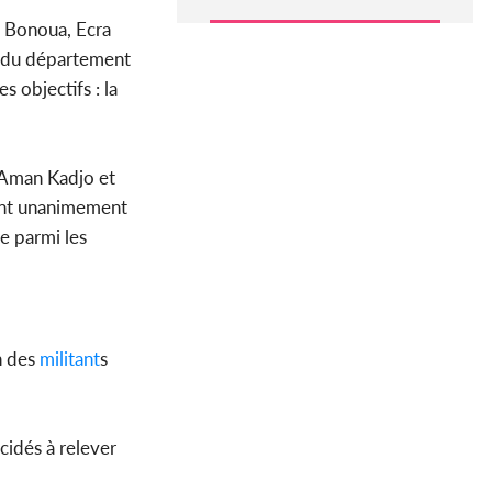
e Bonoua, Ecra
ge du département
 objectifs : la
e Aman Kadjo et
s ont unanimement
e parmi les
n des
militant
s
écidés à relever