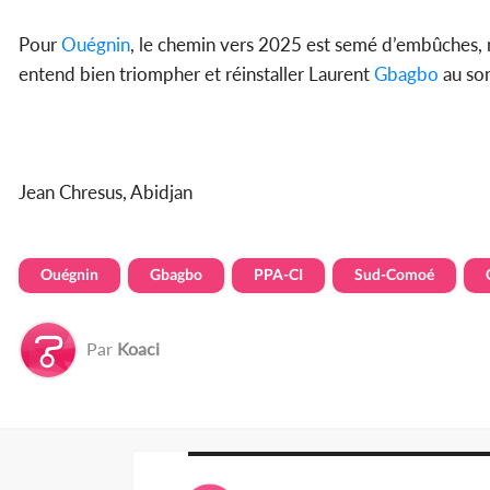
Pour
Ouégnin
, le chemin vers 2025 est semé d’embûches, m
entend bien triompher et réinstaller Laurent
Gbagbo
au som
Jean Chresus, Abidjan
Ouégnin
Gbagbo
PPA-CI
Sud-Comoé
Par
Koaci