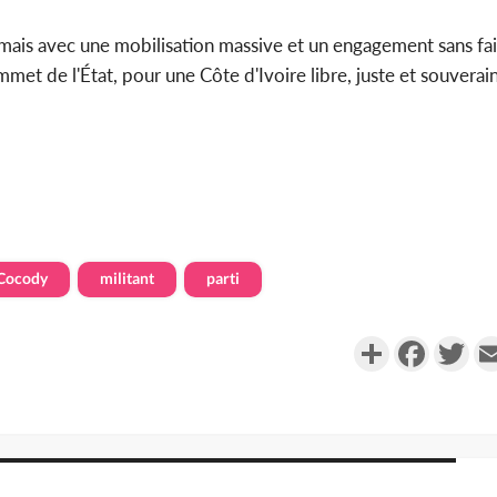
ais avec une mobilisation massive et un engagement sans fail
met de l'État, pour une Côte d'Ivoire libre, juste et souverai
Cocody
militant
parti
Partager
Faceboo
Twi