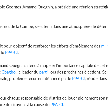
able Georges-Armand Ouegnin, a présidé une réunion stratégi
istrict de la Comoé, s’est tenu dans une atmosphère de déter
ait pour objectif de renforcer les efforts d’enrôlement des
mili
 du
PPA-CI
.
mand Ouegnin a tenu à rappeler l’importance capitale de cet
t
Gbagbo
, le leader du
parti
, lors des prochaines élections. Selo
orale, problème récurrent dénoncé par le
PPA-CI
, réside dans
é pour chaque responsable de district de jouer pleinement son 
mbre de citoyens à la cause du
PPA-CI
.