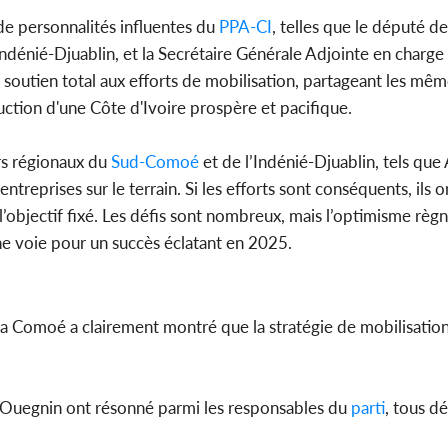
e personnalités influentes du
PPA-CI
, telles que le député d
'Indénié-Djuablin, et la Secrétaire Générale Adjointe en char
soutien total aux efforts de mobilisation, partageant les mêmes
ction d'une Côte d'Ivoire prospère et pacifique.
rs régionaux du
Sud-Comoé
et de l’Indénié-Djuablin, tels qu
entreprises sur le terrain. Si les efforts sont conséquents, il
l’objectif fixé. Les défis sont nombreux, mais l’optimisme règn
ne voie pour un succès éclatant en 2025.
 la Comoé a clairement montré que la stratégie de mobilisatio
Ouegnin ont résonné parmi les responsables du
parti
, tous d