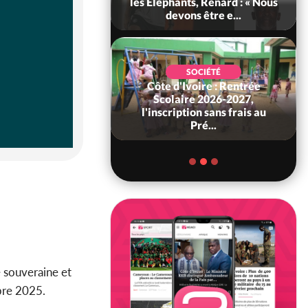
 sanctions contre
les Eléphants, Renard : « Nous
erpissements i...
devons être e...
SOCIÉTÉ
Côte d'Ivoire : Rentrée
POLITIQUE
 Décès à 86 ans de
Scolaire 2026-2027,
rou Sanda pilier
l'inscription sans frais au
il constituti...
Pré...
e souveraine et
bre 2025.