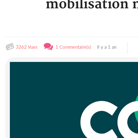
mobilisation m
3262 Vues
1 Commentaire(s)
Il y a 1 an