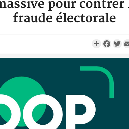
assive pour contrer 
fraude électorale
Partager
Faceboo
Twi
Côte 
anni
l'Indépend
Dé
Côte d'I