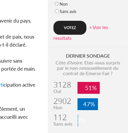
Non
Sans avis
’avenir du pays.
+ Voir les
 et de paix, nous
resultats
a-t-il déclaré.
DERNIER SONDAGE
suivre sans
Côte d'Ivoire: Etes-vous surpris
par le non-renouvellement du
à portée de main.
contrat de Emerse Faé ?
3128
ti
cipation active
51%
Oui
2902
47%
Non
rôlement, un
112
accueilli avec
2%
Sans avis