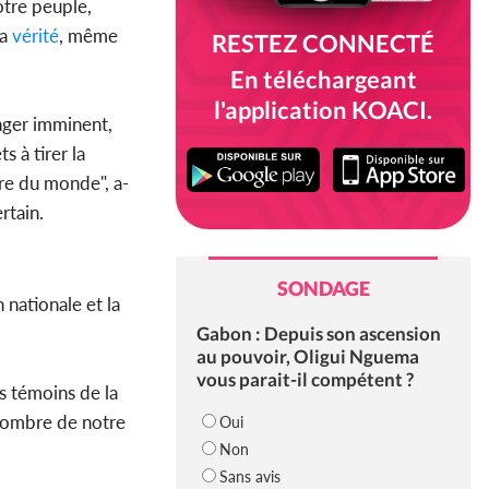
otre peuple,
a
vérité
, même
RESTEZ CONNECTÉ
En téléchargeant
l'application KOACI.
nger imminent,
ts à tirer la
ère du monde", a-
rtain.
SONDAGE
 nationale et la
Gabon : Depuis son ascension
au pouvoir, Oligui Nguema
vous parait-il compétent ?
es témoins de la
 sombre de notre
Oui
Non
Sans avis