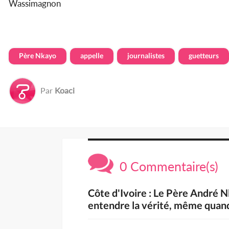
Wassimagnon
Père Nkayo
appelle
journalistes
guetteurs
Par
Koaci
0 Commentaire(s)
Côte d'Ivoire : Le Père André Nk
entendre la vérité, même quand