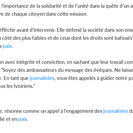
'importance de la solidarité et de l’unité dans la quête d’un a
ctive de chaque citoyen dans cette mission.
réfléchir avant d'intervenir. Elle défend la société dans son en
 côté des plus faibles et de ceux dont les droits sont bafoués"
a
paix
.
n avec intégrité et conviction, en sachant que leur travail cont
re. "Soyez des ambassadeurs du message des évêques. Ne laiss
e. En tant que
journalistes
, vous êtes appelés à guider notre p
s les Ivoiriens."
ge, résonne comme un appel à l'engagement des
journalistes
da
ié et en
paix
.