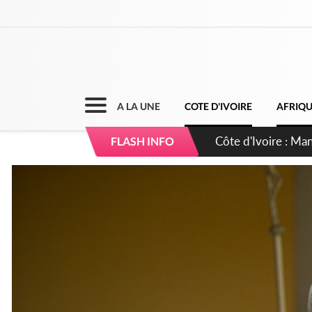
A LA UNE
COTE D'IVOIRE
AFRIQ
Côte d'Ivoire : Séi
FLASH INFO
dépigmentants da