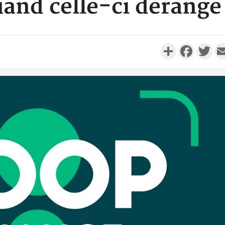
and celle-ci dérang
Partager
Faceboo
Twi
Côte d'I
personnes 
Côte d'Ivo
son coll
million