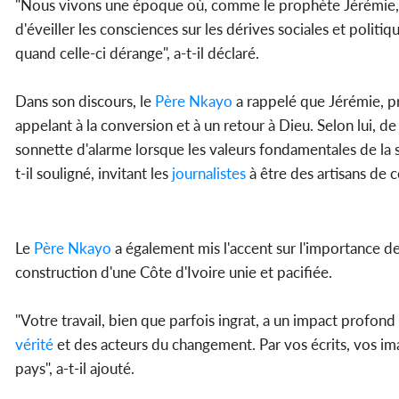
"Nous vivons une époque où, comme le prophète Jérémie, il
d'éveiller les consciences sur les dérives sociales et politiq
quand celle-ci dérange", a-t-il déclaré.
Dans son discours, le
Père Nkayo
a rappelé que Jérémie, pr
appelant à la conversion et à un retour à Dieu. Selon lui, d
sonnette d'alarme lorsque les valeurs fondamentales de la s
t-il souligné, invitant les
journalistes
à être des artisans de 
Le
Père Nkayo
a également mis l'accent sur l'importance de
construction d'une Côte d'Ivoire unie et pacifiée.
"Votre travail, bien que parfois ingrat, a un impact profond
vérité
et des acteurs du changement. Par vos écrits, vos ima
pays", a-t-il ajouté.