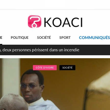
COMMUNIQUÉS
UE
POLITIQUE
SOCIÉTÉ
SPORT
leu, la célébration de la fête nationale transformée en vaste 
ngereux
CÔTE D'IVOIRE
SOCIÉTÉ