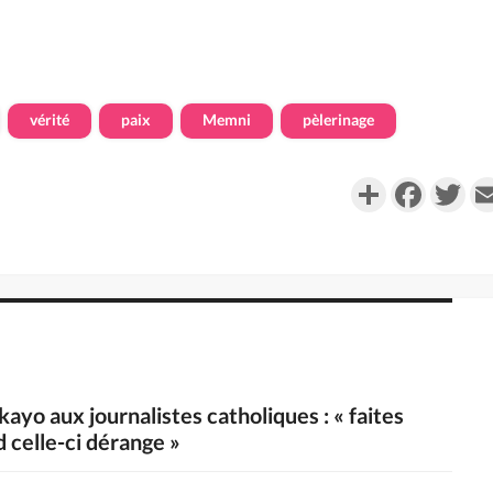
vérité
paix
Memni
pèlerinage
Partager
Faceboo
Twi
ayo aux journalistes catholiques : « faites
 celle-ci dérange »