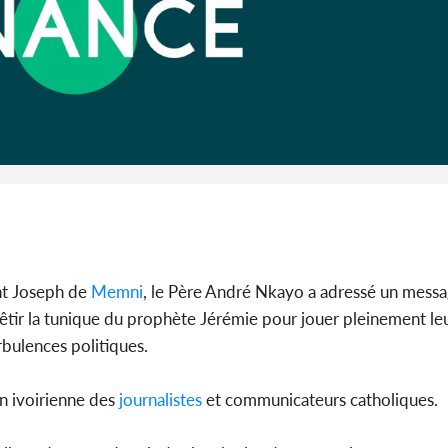
Côte 
anni
l'Indépend
Dé
nt Joseph de
Memni
, le Père André Nkayo a adressé un messa
tir la tunique du prophète Jérémie pour jouer pleinement leu
rbulences politiques.
n ivoirienne des
journalistes
et communicateurs catholiques.