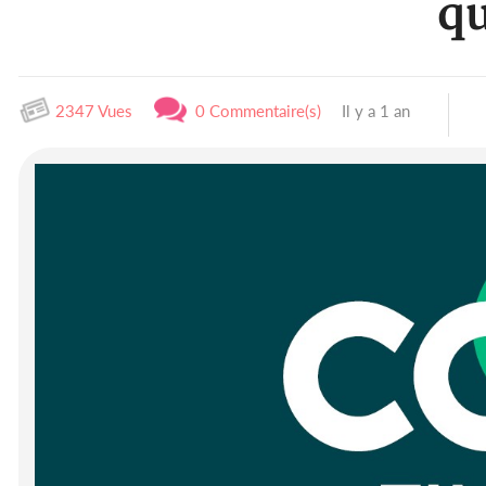
qu
2347 Vues
0 Commentaire(s)
Il y a 1 an