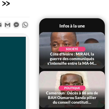
e »
k
tter
Email
Gmail
Messenger
WhatsApp
Infos à la une
SOCIÉTÉ
SOCIÉTÉ
voire : Man, deux
Côte d'Ivoire : MIRAH, la
périssent dans un
guerre des communiqués
incendie
s'intensifie entre la MA-M...
SOCIÉTÉ
POLITIQUE
ire : Daloa, il tue
Cameroun : Décès à 86 ans de
ègue et cache 38
BAH Oumarou Sanda pilier
s dans une fo...
du conseil constituti...