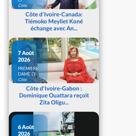
Côte
d'Ivoire
Côte d'Ivoire-Canada:
Tiémoko Meyliet Koné
échange avec An...
7 Août
2026
PREMIERE
DAME CI
Côte
d'Ivoire
Côte d'Ivoire-Gabon :
Dominique Ouattara reçoit
Zita Oligu...
6 Août
2026