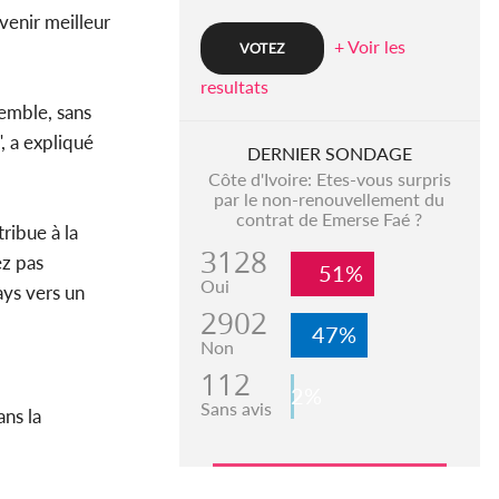
venir meilleur
+ Voir les
resultats
semble, sans
, a expliqué
DERNIER SONDAGE
Côte d'Ivoire: Etes-vous surpris
par le non-renouvellement du
contrat de Emerse Faé ?
ribue à la
3128
ez pas
51%
Oui
ays vers un
2902
47%
Non
112
2%
Sans avis
ns la