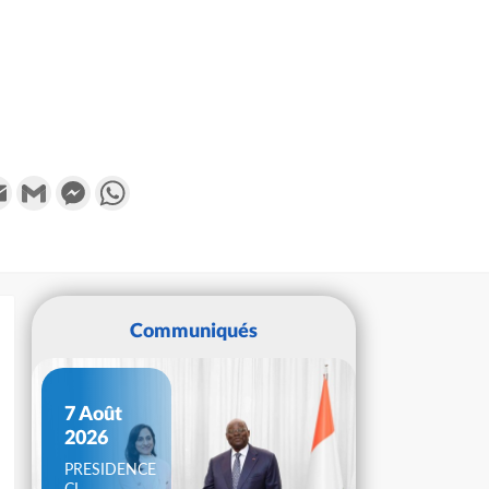
k
tter
Email
Gmail
Messenger
WhatsApp
Communiqués
7 Août
2026
PRESIDENCE
CI