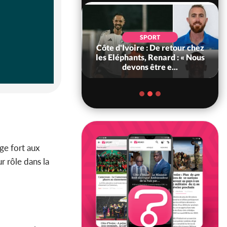
POLITIQUE
d'Ivoire : 66e
SPORT
versaire de
Côte d'Ivoire : De retour chez
ance, les Forces de
les Eléphants, Renard : « Nous
fense e...
devons être e...
ge fort aux
r rôle dans la