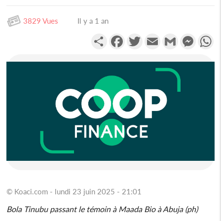
3829 Vues
Il y a 1 an
Partager
Facebook
Twitter
Email
Gmail
Messen
W
© Koaci.com - lundi 23 juin 2025 - 21:01
Bola Tinubu passant le témoin à Maada Bio à Abuja (ph)