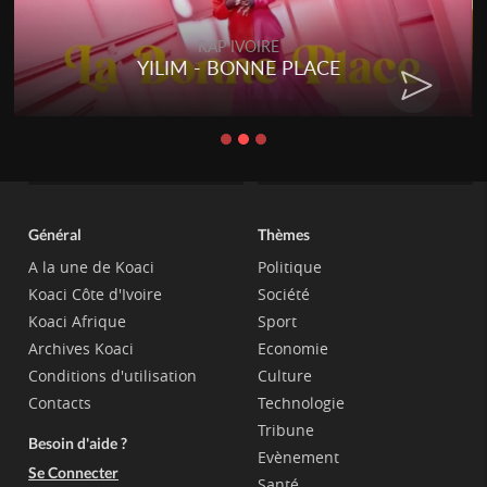
RAP IVOIRE
YILIM - BONNE PLACE
Général
Thèmes
A la une de Koaci
Politique
Koaci Côte d'Ivoire
Société
Koaci Afrique
Sport
Archives Koaci
Economie
Conditions d'utilisation
Culture
Contacts
Technologie
Tribune
Besoin d'aide ?
Evènement
Se Connecter
Santé