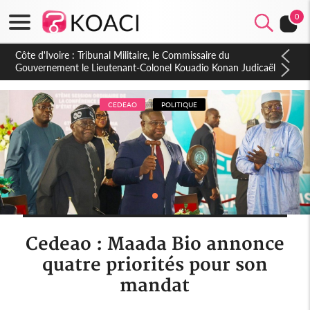
0
Burkina Faso : hausse de 75 FCFA du prix du litre du diesel à
la pompe
CEDEAO
POLITIQUE
Cedeao : Maada Bio annonce
quatre priorités pour son
mandat