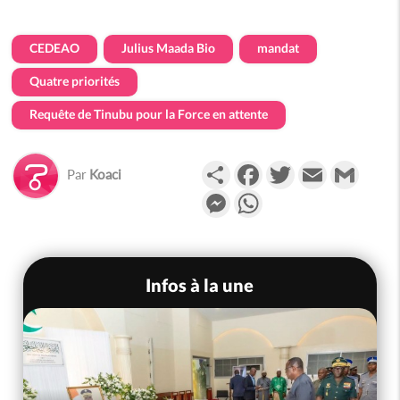
CEDEAO
Julius Maada Bio
mandat
Quatre priorités
Requête de Tinubu pour la Force en attente
Partager
Facebook
Twitter
Email
Gmail
Par
Koaci
Messenger
WhatsApp
Infos à la une