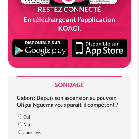
RESTEZ CONNECTÉ
En téléchargeant l'application
KOACI.
SONDAGE
Gabon : Depuis son ascension au pouvoir,
Oligui Nguema vous parait-il compétent ?
Oui
Non
Sans avis