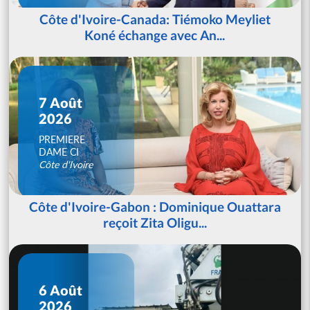
Côte d'Ivoire-Canada: Tiémoko Meyliet
Koné échange avec An...
7 Août
2026
PREMIERE
DAME CI
Côte d'Ivoire
Côte d'Ivoire-Gabon : Dominique Ouattara
reçoit Zita Oligu...
6 Août
2026