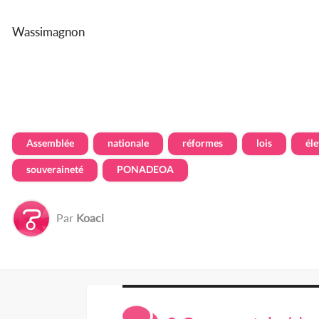
Wassimagnon
Assemblée
nationale
réformes
lois
él
souveraineté
PONADEOA
Par
Koaci