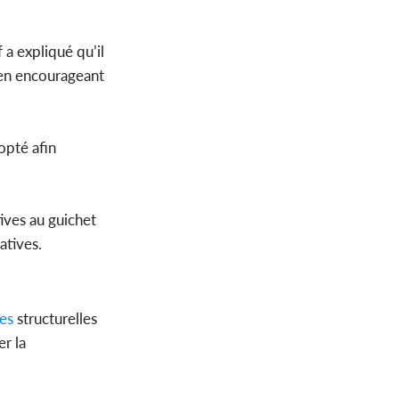
 a expliqué qu’il
 en encourageant
opté afin
ives au guichet
atives.
es
structurelles
er la