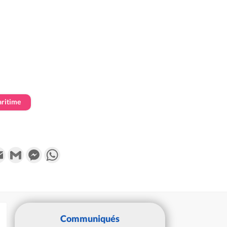
ritime
k
tter
Email
Gmail
Messenger
WhatsApp
Communiqués