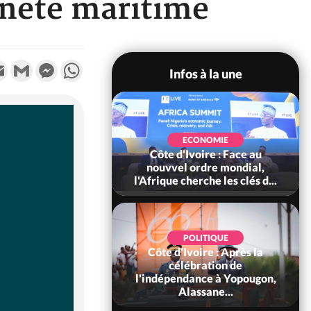
aineté maritime
k
tter
Email
Gmail
Messenger
WhatsApp
Infos à la une
SOCIÉTÉ
Ivoire : Stocks
ECONOMIE
ls de cacao, des
Côte d'Ivoire : Face au
 coopératives et
nouvvel ordre mondial,
ach...
l'Afrique cherche les clés d...
POLITIQUE
Côte d'Ivoire : Après la
POLITIQUE
oire : Diplomatie,
célébration de
 consolide ses
l'indépendance à Yopougon,
ts avec New Del...
Alassane...