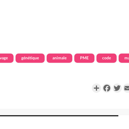
evage
génétique
animale
PME
code
ma
Partager
Faceboo
Twi