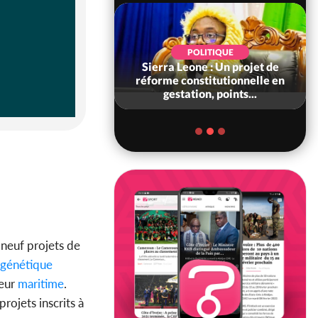
SOCIÉTÉ
POLITIQUE
voire : Concours
Sierra Leone : Un projet de
6, les résultats
réforme constitutionnelle en
bilité (1er tou...
gestation, points...
 neuf projets de
génétique
eur
maritime
.
rojets inscrits à