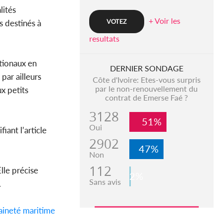
lités
+ Voir les
s destinés à
resultats
ationaux en
DERNIER SONDAGE
par ailleurs
Côte d'Ivoire: Etes-vous surpris
par le non-renouvellement du
x petits
contrat de Emerse Faé ?
3128
51%
Oui
ant l’article
2902
47%
Non
112
lle précise
2%
Sans avis
.
aineté
maritime