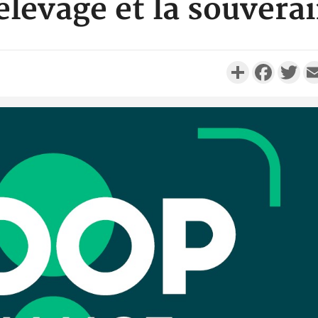
élevage et la souver
Partager
Faceboo
Twi
Côte d'
résidue
sociétés
Côte d'Iv
Abidjan
partenaria