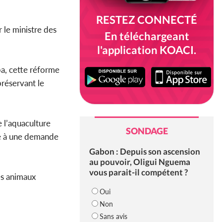
RESTEZ CONNECTÉ
r le ministre des
En téléchargeant
l'application KOACI.
a, cette réforme
préservant le
 l’aquaculture
SONDAGE
ce à une demande
Gabon : Depuis son ascension
au pouvoir, Oligui Nguema
vous parait-il compétent ?
es animaux
Oui
Non
Sans avis