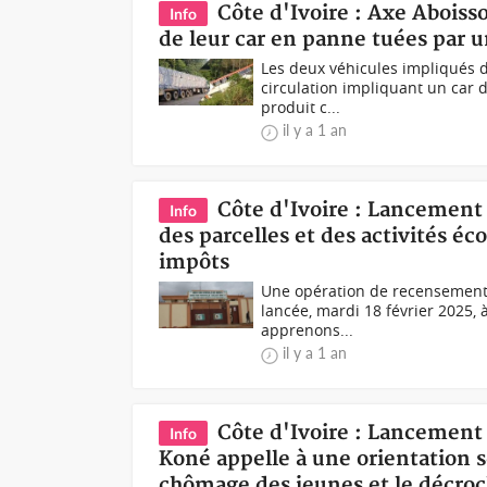
Côte d'Ivoire : Axe Abois
Info
de leur car en panne tuées par 
Les deux véhicules impliqués d
circulation impliquant un car d
produit c...
il y a 1 an
Côte d'Ivoire : Lancement
Info
des parcelles et des activités é
impôts
Une opération de recensement 
lancée, mardi 18 février 2025, 
apprenons...
il y a 1 an
Côte d'Ivoire : Lancement 
Info
Koné appelle à une orientation sc
chômage des jeunes et le décroc