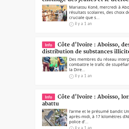
Mariatou Koné, mercredi à Abo
résultats scolaires, des choix 
cruciale que s...
il y a 1 an
Côte d'Ivoire : Aboisso, d
Info
distribution de substances illic
Des membres du réseau interpel
combattre le trafic de stupéfia
la Dire...
il y a 1 an
Côte d'Ivoire : Aboisso, l
Info
abattu
l'arme et le présumé bandit Un
après-midi, à 17 kilomètres d’A
police d’...
il y a 1 an