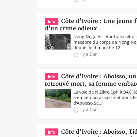
Côte d'Ivoire : Une jeune
Info
d'un crime odieux
Nong Nogo AssetouLa localité d
macabre du corps de Nong Nog
depuis le dimanche 12...
il y a 1 an
Côte d'Ivoire : Aboisso, 
Info
retrouvé mort, sa femme embar
La voie de N'Zikro (.ph KOACI.
a eu lieu un assassinat dans le 
d'Aboisso.Se...
il y a 1 an
Côte d'Ivoire : Aboisso, T
Info