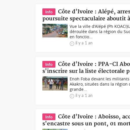
Côte d'Ivoire : Alépé, arr
Info
poursuite spectaculaire aboutit 
Vue la ville d'Alépé (Ph KOACI)
déroulée dans la région du Su
en fonctio...
il y a 1 an
Côte d'Ivoire : PPA-CI Abo
Info
s'inscrire sur la liste électoral
Enoh Foba devant les militants
Akakro, situées dans la région
grande...
il y a 1 an
Côte d'Ivoire : Aboisso, a
Info
s'encastre sous un pont, 01 mort