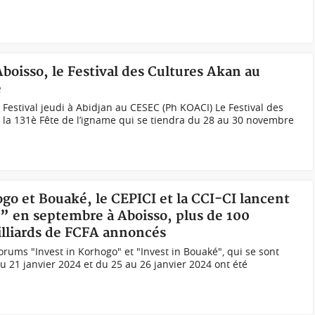
Aboisso, le Festival des Cultures Akan au
e
estival jeudi à Abidjan au CESEC (Ph KOACI) Le Festival des
 la 131è Fête de l’igname qui se tiendra du 28 au 30 novembre
ogo et Bouaké, le CEPICI et la CCI-CI lancent
” en septembre à Aboisso, plus de 100
illiards de FCFA annoncés
orums "Invest in Korhogo" et "Invest in Bouaké", qui se sont
 21 janvier 2024 et du 25 au 26 janvier 2024 ont été