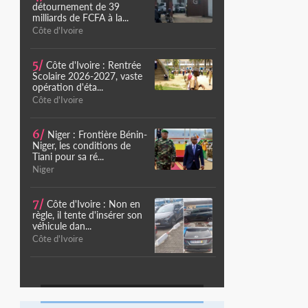
détournement de 39
milliards de FCFA à la...
Côte d'Ivoire
5/
Côte d'Ivoire : Rentrée
Scolaire 2026-2027, vaste
opération d'éta...
Côte d'Ivoire
6/
Niger : Frontière Bénin-
Niger, les conditions de
Tiani pour sa ré...
Niger
7/
Côte d'Ivoire : Non en
règle, il tente d'insérer son
véhicule dan...
Côte d'Ivoire