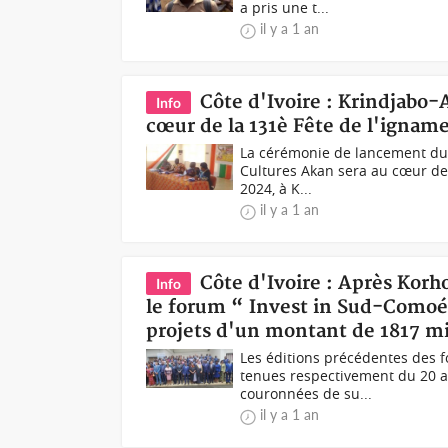
a pris une t...
il y a 1 an
Côte d'Ivoire : Krindjabo-
Info
cœur de la 131è Fête de l'ignam
La cérémonie de lancement du F
Cultures Akan sera au cœur de
2024, à K...
il y a 1 an
Côte d'Ivoire : Après Korh
Info
le forum “ Invest in Sud-Comoé
projets d'un montant de 1817 m
Les éditions précédentes des f
tenues respectivement du 20 au
couronnées de su...
il y a 1 an