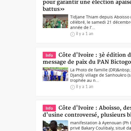
pour garantir une élection apais
battus»
Tidjane Thiam depuis Aboisso (
célébré, le samedi 21 décembr
année de l’...
il y a 1 an
Côte d'Ivoire : 3è édition 
Info
message de paix du PAN Bictog
La Photo de famille (DR)&nbsp;
Djandji village de Sanhoukro (
trophée au n...
il y a 1 an
Côte d'Ivoire : Aboisso, de
Info
d'usine controversé, plusieurs b
manifestation à Ayenouan (Ph 
privé Bakary Coulibaly, situé 