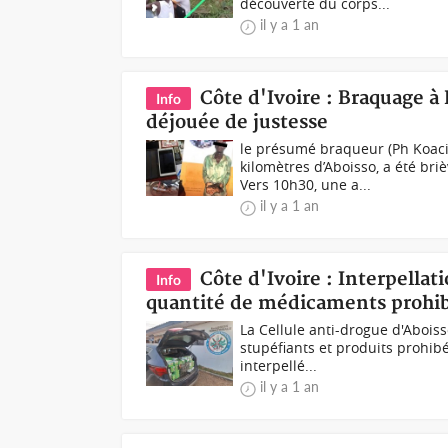
découverte du corps...
il y a 1 an
Côte d'Ivoire : Braquage à
Info
déjouée de justesse
le présumé braqueur (Ph Koaci)
kilomètres d’Aboisso, a été b
Vers 10h30, une a...
il y a 1 an
Côte d'Ivoire : Interpella
Info
quantité de médicaments prohi
La Cellule anti-drogue d'Aboisso
stupéfiants et produits prohibé
interpellé...
il y a 1 an