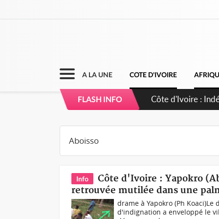
A LA UNE
COTE D'IVOIRE
AFRIQ
Sierra Leone : Un
FLASH INFO
d'avance
Côte d'Ivoire : Yapokro (
Info
retrouvée mutilée dans une pal
drame à Yapokro (Ph Koaci)Le
d'indignation a enveloppé le vi