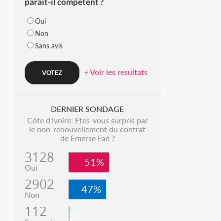
parait-il compétent ?
Oui
Non
Sans avis
+ Voir les resultats
DERNIER SONDAGE
Côte d'Ivoire: Etes-vous surpris par
le non-renouvellement du contrat
de Emerse Faé ?
3128
51%
Oui
2902
47%
Non
112
2%