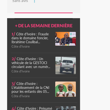
Sans avis
+ DE LA SEMAINE DERNIÈRE
1/
Côte d'Ivoire : Fraude
dans le domaine foncier,
Ibrahime Coulibal...
Côte d'Ivoire
2/
Côte d'Ivoire : Un
véhicule de la GESTOCI
circulant avec un numér...
Côte d'Ivoire
3/
Côte d'Ivoire :
L'établissement de la CNI
pour les enfants dès 05...
Côte d'Ivoire
4/
Côte d'Ivoire : Présumé