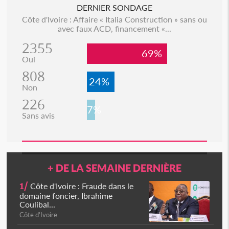
DERNIER SONDAGE
Côte d'Ivoire : Affaire « Italia Construction » sans ou
avec faux ACD, financement «...
2355
69%
Oui
808
24%
Non
226
7%
Sans avis
+ DE LA SEMAINE DERNIÈRE
1/
Côte d'Ivoire : Fraude dans le
domaine foncier, Ibrahime
Coulibal...
Côte d'Ivoire