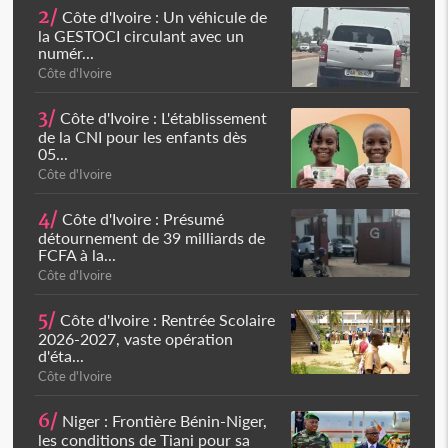
2/
Côte d'Ivoire : Un véhicule de
la GESTOCI circulant avec un
numér...
Côte d'Ivoire
3/
Côte d'Ivoire : L'établissement
de la CNI pour les enfants dès
05...
Côte d'Ivoire
4/
Côte d'Ivoire : Présumé
détournement de 39 milliards de
FCFA à la...
Côte d'Ivoire
5/
Côte d'Ivoire : Rentrée Scolaire
2026-2027, vaste opération
d'éta...
Côte d'Ivoire
6/
Niger : Frontière Bénin-Niger,
les conditions de Tiani pour sa