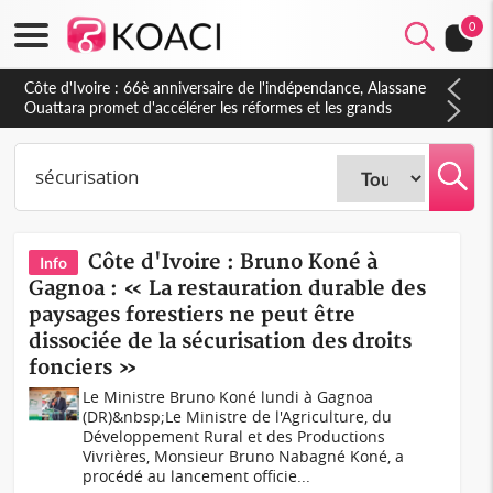
0
Côte d'Ivoire : À Abidjan, Amadou Oury Bah admire le modèle
ivoirien et veut s'en inspirer pour accélérer le développement
de la Guinée
Côte d'Ivoire : Bruno Koné à
Info
Gagnoa : « La restauration durable des
paysages forestiers ne peut être
dissociée de la sécurisation des droits
fonciers »
Le Ministre Bruno Koné lundi à Gagnoa
(DR)&nbsp;Le Ministre de l'Agriculture, du
Développement Rural et des Productions
Vivrières, Monsieur Bruno Nabagné Koné, a
procédé au lancement officie...