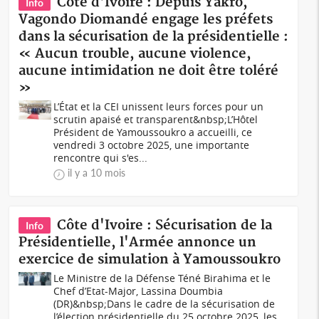
Côte d'Ivoire : Depuis Yakro,
Info
Vagondo Diomandé engage les préfets
dans la sécurisation de la présidentielle :
« Aucun trouble, aucune violence,
aucune intimidation ne doit être toléré
»
L’État et la CEI unissent leurs forces pour un
scrutin apaisé et transparent&nbsp;L’Hôtel
Président de Yamoussoukro a accueilli, ce
vendredi 3 octobre 2025, une importante
rencontre qui s'es...
il y a 10 mois
Côte d'Ivoire : Sécurisation de la
Info
Présidentielle, l'Armée annonce un
exercice de simulation à Yamoussoukro
Le Ministre de la Défense Téné Birahima et le
Chef d’Etat-Major, Lassina Doumbia
(DR)&nbsp;Dans le cadre de la sécurisation de
l’élection présidentielle du 25 octobre 2025, les