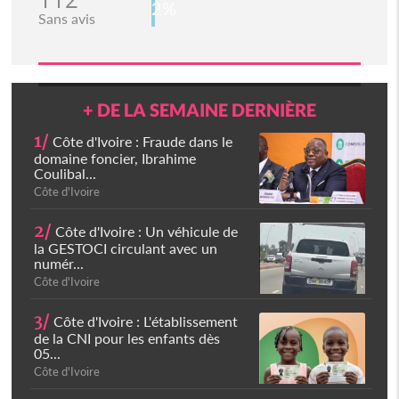
2%
Sans avis
+ DE LA SEMAINE DERNIÈRE
1/
Côte d'Ivoire : Fraude dans le
domaine foncier, Ibrahime
Coulibal...
Côte d'Ivoire
2/
Côte d'Ivoire : Un véhicule de
la GESTOCI circulant avec un
numér...
Côte d'Ivoire
3/
Côte d'Ivoire : L'établissement
de la CNI pour les enfants dès
05...
Côte d'Ivoire