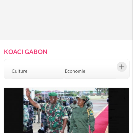
KOACI GABON
Culture
Economie
Environement
Evenementiel
Justice
Mode
Politique
Santé
Science
Société