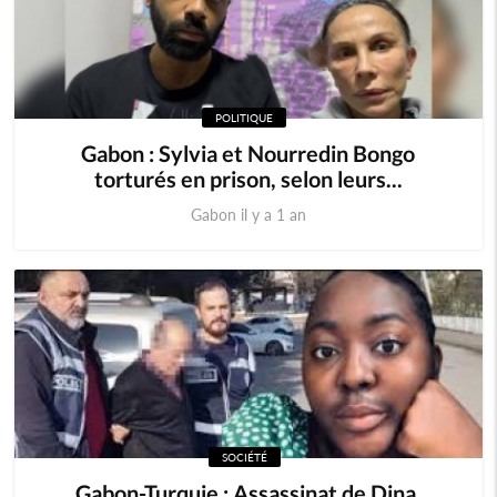
POLITIQUE
Gabon : Sylvia et Nourredin Bongo
torturés en prison, selon leurs...
Gabon il y a 1 an
SOCIÉTÉ
Gabon-Turquie : Assassinat de Dina,