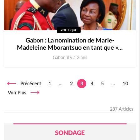
POLITIQUE
Gabon : La nomination de Marie-
Madeleine Mborantsuo en tant que «...
Gabon il y a 2 ans
Précédent
1
...
2
3
4
5
...
10
Voir Plus
287 Articles
SONDAGE