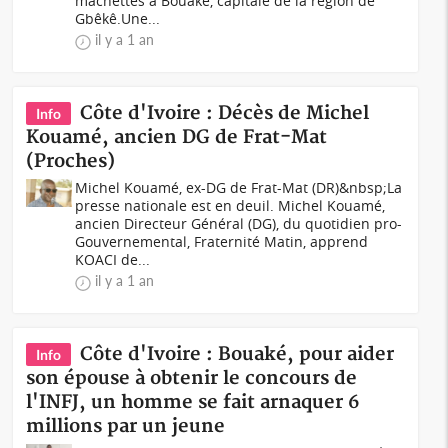
machettes à Bouaké, capitale de la région de
Gbêkê.Une...
il y a 1 an
Côte d'Ivoire : Décès de Michel
Info
Kouamé, ancien DG de Frat-Mat
(Proches)
Michel Kouamé, ex-DG de Frat-Mat (DR)&nbsp;La
presse nationale est en deuil. Michel Kouamé,
ancien Directeur Général (DG), du quotidien pro-
Gouvernemental, Fraternité Matin, apprend
KOACI de...
il y a 1 an
Côte d'Ivoire : Bouaké, pour aider
Info
son épouse à obtenir le concours de
l'INFJ, un homme se fait arnaquer 6
millions par un jeune