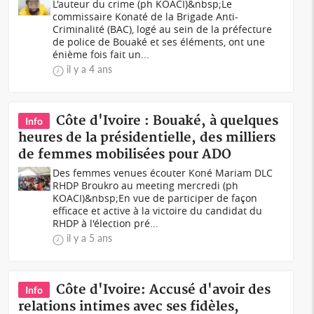
L'auteur du crime (ph KOACI)&nbsp;Le
commissaire Konaté de la Brigade Anti-
Criminalité (BAC), logé au sein de la préfecture
de police de Bouaké et ses éléments, ont une
énième fois fait un...
il y a 4 ans
Côte d'Ivoire : Bouaké, à quelques
Info
heures de la présidentielle, des milliers
de femmes mobilisées pour ADO
Des femmes venues écouter Koné Mariam DLC
RHDP Broukro au meeting mercredi (ph
KOACI)&nbsp;En vue de participer de façon
efficace et active à la victoire du candidat du
RHDP à l'élection pré...
il y a 5 ans
Côte d'Ivoire: Accusé d'avoir des
Info
relations intimes avec ses fidèles,