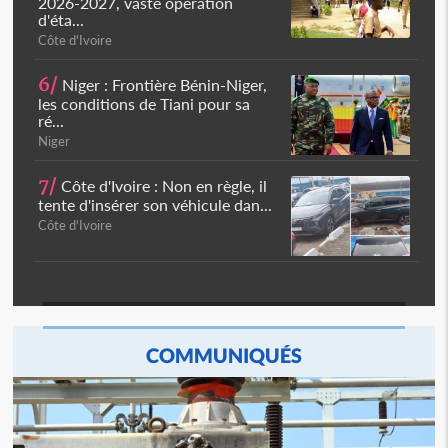
2026-2027, vaste opération
d'éta...
Côte d'Ivoire
6/
Niger : Frontière Bénin-Niger,
les conditions de Tiani pour sa
ré...
Niger
7/
Côte d'Ivoire : Non en règle, il
tente d'insérer son véhicule dan...
Côte d'Ivoire
COMMUNIQUÉS