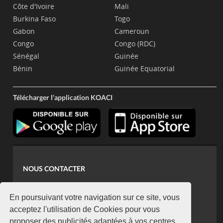
Côte d'Ivoire
Mali
Burkina Faso
Togo
Gabon
Cameroun
Congo
Congo (RDC)
Sénégal
Guinée
Bénin
Guinée Equatorial
Télécharger l'application KOACI
NOUS CONTACTER
contact@koaci.com
koaci@yahoo.fr
En poursuivant votre navigation sur ce site, vous
+225 07 08 85 52 93
acceptez l'utilisation de Cookies pour vous
proposer des publicités adaptées à vos centres