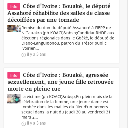
Côte d'Ivoire : Bouaké, le député
Info
Assahoré réhabilite des salles de classe
décoiffées par une tornade
Remise du don du député Assahoré à l'IEPP de
N'Gattakro (ph KOACI)&nbsp;Candidat RHDP aux
élections régionales dans le Gbêkê, le député de
Diabo-Languibonou, patron du Trésor public
ivoirien...
il y a 3 ans
Côte d'Ivoire : Bouaké, agressée
Info
sexuellement, une jeune fille retrouvée
morte en pleine rue
La victime (ph KOACI)&nbsp;En plein mois de la
célébration de la femme, une jeune dame est
tombée dans les mailles du filet d'un pervers
sexuel dans la nuit du jeudi 30 au vendredi 31
mars 2...
il y a 3 ans