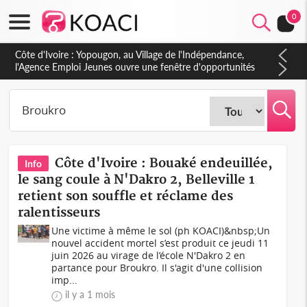
0
Côte d'Ivoire : CHU de Treichville, après la fronde, les agents
contractuels obtiennent un accord avec la direction sur les
arriérés du SMIG 2023
Côte d'Ivoire : Bouaké endeuillée,
Info
le sang coule à N'Dakro 2, Belleville 1
retient son souffle et réclame des
ralentisseurs
Une victime à même le sol (ph KOACI)&nbsp;Un
nouvel accident mortel s’est produit ce jeudi 11
juin 2026 au virage de l’école N'Dakro 2 en
partance pour Broukro. Il s'agit d'une collision
imp...
il y a 1 mois