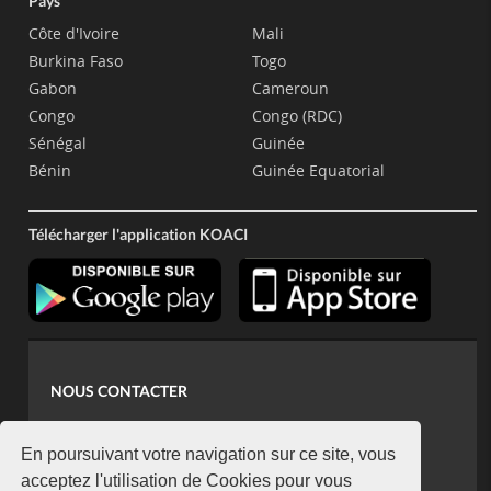
Pays
Côte d'Ivoire
Mali
Burkina Faso
Togo
Gabon
Cameroun
Congo
Congo (RDC)
Sénégal
Guinée
Bénin
Guinée Equatorial
Télécharger l'application KOACI
NOUS CONTACTER
contact@koaci.com
koaci@yahoo.fr
En poursuivant votre navigation sur ce site, vous
+225 07 08 85 52 93
acceptez l'utilisation de Cookies pour vous