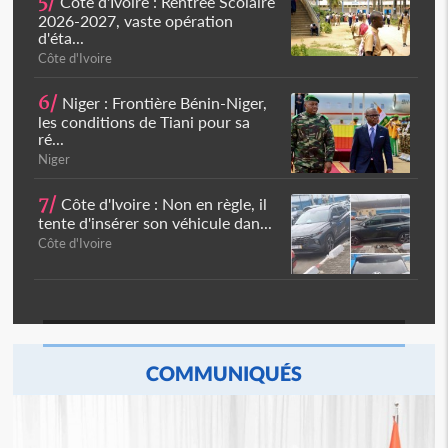
5/
Côte d'Ivoire : Rentrée Scolaire
2026-2027, vaste opération
d'éta...
Côte d'Ivoire
6/
Niger : Frontière Bénin-Niger,
les conditions de Tiani pour sa
ré...
Niger
7/
Côte d'Ivoire : Non en règle, il
tente d'insérer son véhicule dan...
Côte d'Ivoire
COMMUNIQUÉS