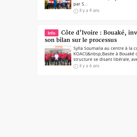
par S...
il y a 4 ans
Côte d'Ivoire : Bouaké, inv
Info
son bilan sur le processus
Sylla Soumaïla au centre à la
KOACI)&nbsp;Basée à Bouaké de
structure se disant libérale, ave
il y a 6 ans