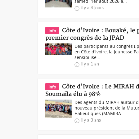
samedi 1er août 2026 à...
il y a 4 jours
Côte d'Ivoire : Bouaké, le
Info
premier congrès de la JPAD
Des participants au congrès (.
en Côte d'Ivoire, la Jeunesse 
sensibilise...
il y a 1 an
Côte d'Ivoire : Le MIRAH 
Info
Soumaïla élu à 98%
Des agents du MIRAH autour d
nouveau président de la Mutue
Halieutiques (MAMIRA...
il y a 3 ans