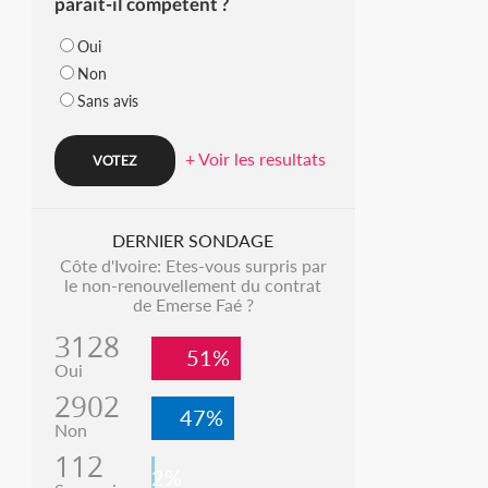
parait-il compétent ?
Oui
Non
Sans avis
+ Voir les resultats
DERNIER SONDAGE
Côte d'Ivoire: Etes-vous surpris par
le non-renouvellement du contrat
de Emerse Faé ?
3128
51%
Oui
2902
47%
Non
112
2%