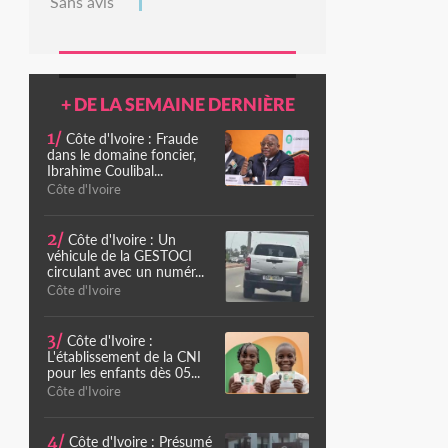
Sans avis
+ DE LA SEMAINE DERNIÈRE
1/
Côte d'Ivoire : Fraude
dans le domaine foncier,
Ibrahime Coulibal...
Côte d'Ivoire
2/
Côte d'Ivoire : Un
véhicule de la GESTOCI
circulant avec un numér...
Côte d'Ivoire
3/
Côte d'Ivoire :
L'établissement de la CNI
pour les enfants dès 05...
Côte d'Ivoire
4/
Côte d'Ivoire : Présumé