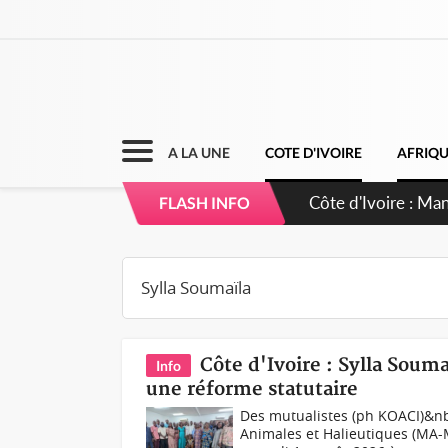
A LA UNE
COTE D'IVOIRE
AFRIQ
Côte d'Ivoire : Ma
FLASH INFO
Côte d'Ivoire : Sylla Soum
Info
une réforme statutaire
Des mutualistes (ph KOACI)&nb
Animales et Halieutiques (MA-