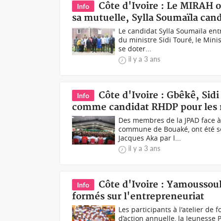
Côte d'Ivoire : Le MIRAH o
Info
sa mutuelle, Sylla Soumaïla can
Le candidat Sylla Soumaïla en
du ministre Sidi Touré, le Min
se doter...
il y a 3 ans
Côte d'Ivoire : Gbêkê, Sid
Info
comme candidat RHDP pour les 
Des membres de la JPAD face à
commune de Bouaké, ont été se
Jacques Aka par l...
il y a 3 ans
Côte d'Ivoire : Yamoussou
Info
formés sur l'entrepreneuriat
Les participants à l'atelier de
d’action annuelle, la Jeunesse