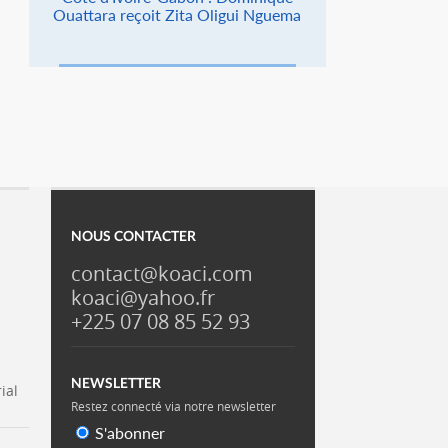
Ouattara reçoit Zita Oligui Nguema
NOUS CONTACTER
contact@koaci.com
koaci@yahoo.fr
+225 07 08 85 52 93
NEWSLETTER
ial
Restez connecté via notre newsletter
S'abonner