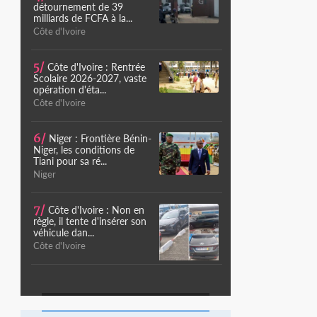
détournement de 39
milliards de FCFA à la...
Côte d'Ivoire
5/
Côte d'Ivoire : Rentrée
Scolaire 2026-2027, vaste
opération d'éta...
Côte d'Ivoire
6/
Niger : Frontière Bénin-
Niger, les conditions de
Tiani pour sa ré...
Niger
7/
Côte d'Ivoire : Non en
règle, il tente d'insérer son
véhicule dan...
Côte d'Ivoire