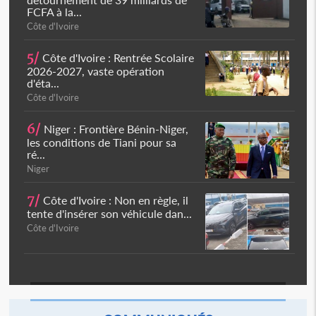
FCFA à la...
Côte d'Ivoire
5/
Côte d'Ivoire : Rentrée Scolaire
2026-2027, vaste opération
d'éta...
Côte d'Ivoire
6/
Niger : Frontière Bénin-Niger,
les conditions de Tiani pour sa
ré...
Niger
7/
Côte d'Ivoire : Non en règle, il
tente d'insérer son véhicule dan...
Côte d'Ivoire