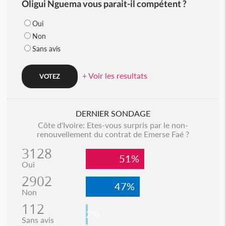
Oligui Nguema vous parait-il compétent ?
Oui
Non
Sans avis
+ Voir les resultats
DERNIER SONDAGE
Côte d'Ivoire: Etes-vous surpris par le non-
renouvellement du contrat de Emerse Faé ?
3128
51%
Oui
2902
47%
Non
112
2%
Sans avis