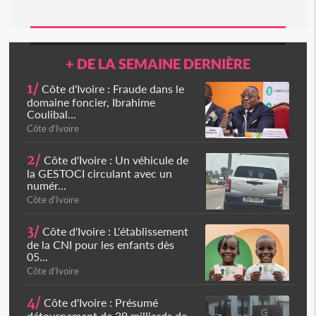
+ DE LA SEMAINE DERNIÈRE
1/
Côte d'Ivoire : Fraude dans le
domaine foncier, Ibrahime
Coulibal...
Côte d'Ivoire
2/
Côte d'Ivoire : Un véhicule de
la GESTOCI circulant avec un
numér...
Côte d'Ivoire
3/
Côte d'Ivoire : L'établissement
de la CNI pour les enfants dès
05...
Côte d'Ivoire
4/
Côte d'Ivoire : Présumé
détournement de 39 milliards de