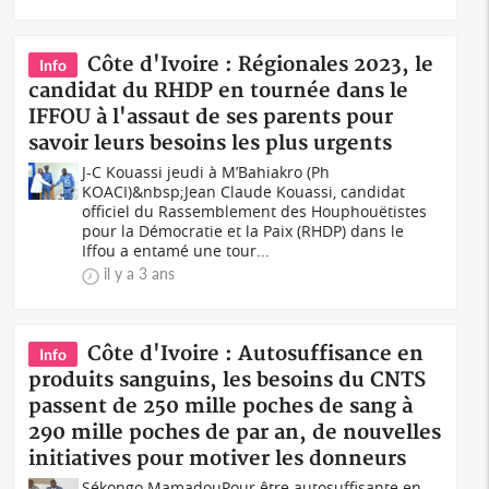
Côte d'Ivoire : Régionales 2023, le
Info
candidat du RHDP en tournée dans le
IFFOU à l'assaut de ses parents pour
savoir leurs besoins les plus urgents
J-C Kouassi jeudi à M’Bahiakro (Ph
KOACI)&nbsp;Jean Claude Kouassi, candidat
officiel du Rassemblement des Houphouëtistes
pour la Démocratie et la Paix (RHDP) dans le
Iffou a entamé une tour...
il y a 3 ans
Côte d'Ivoire : Autosuffisance en
Info
produits sanguins, les besoins du CNTS
passent de 250 mille poches de sang à
290 mille poches de par an, de nouvelles
initiatives pour motiver les donneurs
Sékongo MamadouPour être autosuffisante en