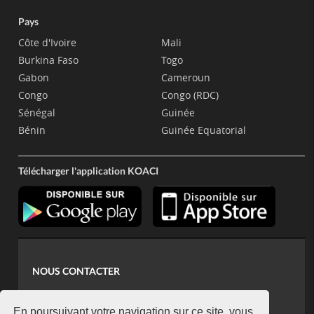
Pays
Côte d'Ivoire
Mali
Burkina Faso
Togo
Gabon
Cameroun
Congo
Congo (RDC)
Sénégal
Guinée
Bénin
Guinée Equatorial
Télécharger l'application KOACI
NOUS CONTACTER
contact@koaci.com
En poursuivant votre navigation sur ce site, vous