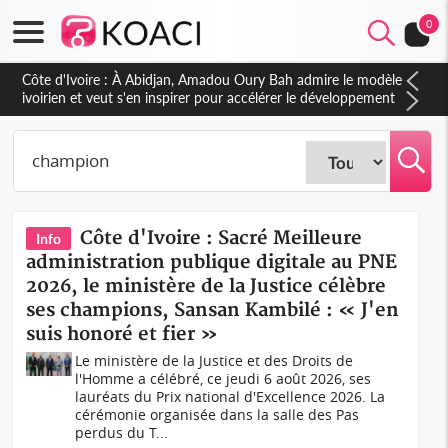
0
Côte d'Ivoire : 23 milliards FCFA de la France pour le métro
d'Abidjan et les Agoras : un nouveau coup d'accélérateur aux
projets structurants
Côte d'Ivoire : Sacré Meilleure
Info
administration publique digitale au PNE
2026, le ministère de la Justice célèbre
ses champions, Sansan Kambilé : « J'en
suis honoré et fier »
Le ministère de la Justice et des Droits de
l'Homme a célébré, ce jeudi 6 août 2026, ses
lauréats du Prix national d'Excellence 2026. La
cérémonie organisée dans la salle des Pas
perdus du T...