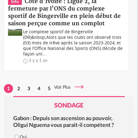
Côte d'Ivoire : Ligue 2, la
Info
fermeture par l'ONS du complexe
sportif de Bingerville en plein début de
saison perçue comme un complot
Le complexe sportif de Bingerville
(DR)&nbsp;Alors que les clubs ont observé trois
(03) mois de trêve après la saison 2023-2024, et
que l’Office National des Sports (ONS) décide de
façon uni...
il y a 1 an
Voir Plus
1
2
3
4
5
SONDAGE
Gabon : Depuis son ascension au pouvoir,
Oligui Nguema vous parait-il compétent ?
Oui