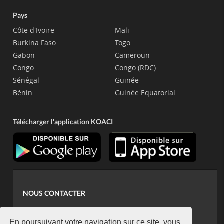
Pays
Côte d'Ivoire
Mali
Burkina Faso
Togo
Gabon
Cameroun
Congo
Congo (RDC)
Sénégal
Guinée
Bénin
Guinée Equatorial
Télécharger l'application KOACI
NOUS CONTACTER
contact@koaci.com
En poursuivant votre navigation sur ce site, vous