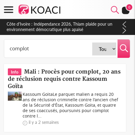
0
Côte d'Ivoire : Indépendance 2026, Thiam plaide pour un
environnement démocratique plus apaisé
Mali : Procès pour complot, 20 ans
Info
de réclusion requis contre Kassoum
Goïta
Kassoum GoïtaLe parquet malien a requis 20
ans de réclusion criminelle contre l'ancien chef
de la Sécurité d'État, Kassoum Goïta, et quatre
de ses coaccusés, poursuivis pour complot
contre l...
il y a 2 semaines