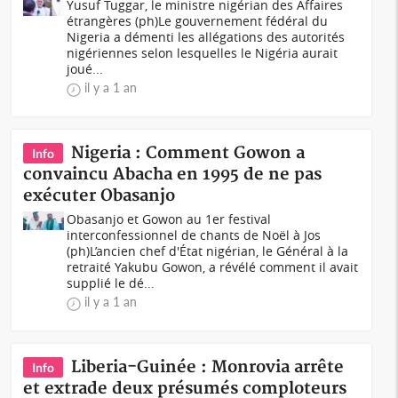
Yusuf Tuggar, le ministre nigérian des Affaires
étrangères (ph)Le gouvernement fédéral du
Nigeria a démenti les allégations des autorités
nigériennes selon lesquelles le Nigéria aurait
joué...
il y a 1 an
Nigeria : Comment Gowon a
Info
convaincu Abacha en 1995 de ne pas
exécuter Obasanjo
Obasanjo et Gowon au 1er festival
interconfessionnel de chants de Noël à Jos
(ph)L’ancien chef d'État nigérian, le Général à la
retraité Yakubu Gowon, a révélé comment il avait
supplié le dé...
il y a 1 an
Liberia-Guinée : Monrovia arrête
Info
et extrade deux présumés comploteurs