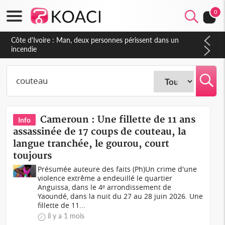
0
Côte d'Ivoire : Séileu, la célébration de la fête nationale
transformée en vaste campagne contre les produits
dépigmentants dangereux
Cameroun : Une fillette de 11 ans
Info
assassinée de 17 coups de couteau, la
langue tranchée, le gourou, court
toujours
Présumée auteure des faits (Ph)Un crime d'une
violence extrême a endeuillé le quartier
Anguissa, dans le 4ᵉ arrondissement de
Yaoundé, dans la nuit du 27 au 28 juin 2026. Une
fillette de 11...
il y a 1 mois