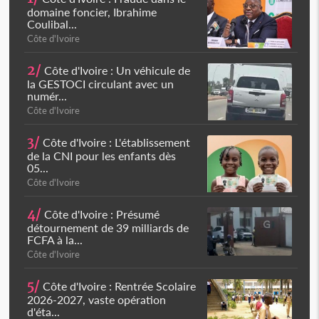
domaine foncier, Ibrahime
Coulibal...
Côte d'Ivoire
2/
Côte d'Ivoire : Un véhicule de
la GESTOCI circulant avec un
numér...
Côte d'Ivoire
3/
Côte d'Ivoire : L'établissement
de la CNI pour les enfants dès
05...
Côte d'Ivoire
4/
Côte d'Ivoire : Présumé
détournement de 39 milliards de
FCFA à la...
Côte d'Ivoire
5/
Côte d'Ivoire : Rentrée Scolaire
2026-2027, vaste opération
d'éta...