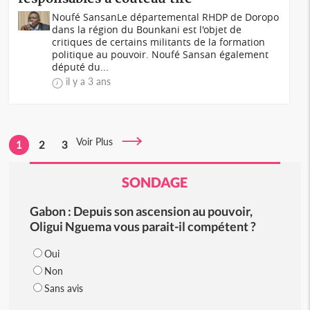
Noufé Sansan Le départemental RHDP de Doropo
dans la région du Bounkani est l'objet de
critiques de certains militants de la formation
politique au pouvoir. Noufé Sansan également
député du...
il y a 3 ans
Voir Plus
1
2
3
SONDAGE
Gabon : Depuis son ascension au pouvoir,
Oligui Nguema vous parait-il compétent ?
Oui
Non
Sans avis