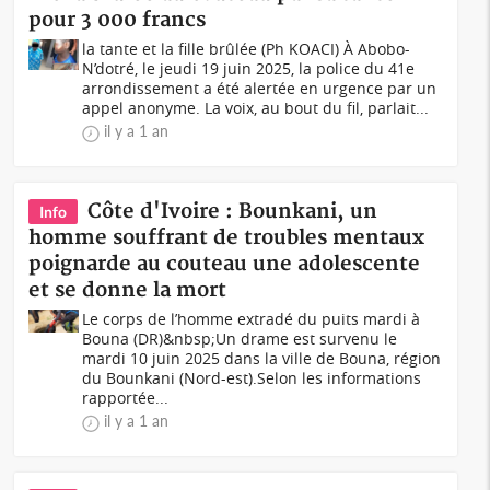
pour 3 000 francs
la tante et la fille brûlée (Ph KOACI) À Abobo-
N’dotré, le jeudi 19 juin 2025, la police du 41e
arrondissement a été alertée en urgence par un
appel anonyme. La voix, au bout du fil, parlait...
il y a 1 an
Côte d'Ivoire : Bounkani, un
Info
homme souffrant de troubles mentaux
poignarde au couteau une adolescente
et se donne la mort
Le corps de l’homme extradé du puits mardi à
Bouna (DR)&nbsp;Un drame est survenu le
mardi 10 juin 2025 dans la ville de Bouna, région
du Bounkani (Nord-est).Selon les informations
rapportée...
il y a 1 an