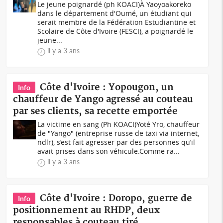
Le jeune poignardé (ph KOACI)À Yaoyoakoreko
dans le département d'Oumé, un étudiant qui
serait membre de la Fédération Estudiantine et
Scolaire de Côte d'Ivoire (FESCI), a poignardé le
jeune...
il y a 3 ans
Côte d'Ivoire : Yopougon, un
Info
chauffeur de Yango agressé au couteau
par ses clients, sa recette emportée
La victime en sang (Ph KOACI)Yoté Yro, chauffeur
de "Yango" (entreprise russe de taxi via internet,
ndlr), s’est fait agresser par des personnes qu’il
avait prises dans son véhicule.Comme ra...
il y a 3 ans
Côte d'Ivoire : Doropo, guerre de
Info
positionnement au RHDP, deux
responsables à couteau tiré