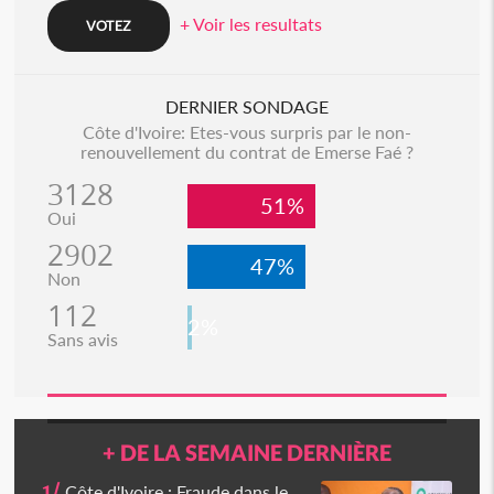
+ Voir les resultats
DERNIER SONDAGE
Côte d'Ivoire: Etes-vous surpris par le non-
renouvellement du contrat de Emerse Faé ?
3128
51%
Oui
2902
47%
Non
112
2%
Sans avis
+ DE LA SEMAINE DERNIÈRE
1/
Côte d'Ivoire : Fraude dans le