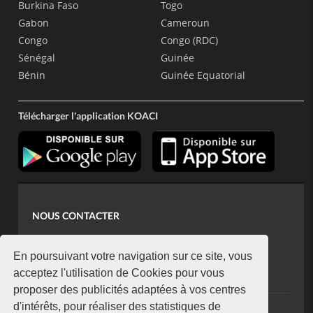
Burkina Faso
Togo
Gabon
Cameroun
Congo
Congo (RDC)
Sénégal
Guinée
Bénin
Guinée Equatorial
Télécharger l'application KOACI
NOUS CONTACTER
contact@koaci.com
koaci@yahoo.fr
En poursuivant votre navigation sur ce site, vous
+225 07 08 85 52 93
acceptez l'utilisation de Cookies pour vous
proposer des publicités adaptées à vos centres
d'intérêts, pour réaliser des statistiques de