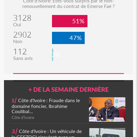
Côte d'Ivoire: Etes-vous surpris par le non-
renouvellement du contrat de Emerse Faé ?
3128
51%
Oui
2902
47%
Non
112
2%
Sans avis
+ DE LA SEMAINE DERNIÈRE
1/
Côte d'Ivoire : Fraude dans le
domaine foncier, Ibrahime
Coulibal...
Côte d'Ivoire
2/
Côte d'Ivoire : Un véhicule de
la GESTOCI circulant avec un