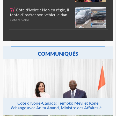
7/
Côte d'Ivoire : Non en règle, il
tente d'insérer son véhicule dan...
Côte d'Ivoire
COMMUNIQUÉS
Côte d'Ivoire-Canada: Tiémoko Meyliet Koné
échange avec Anita Anand, Ministre des Affaires é...