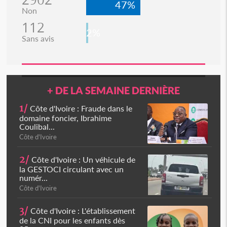
47%
Non
112
2%
Sans avis
+ DE LA SEMAINE DERNIÈRE
1/
Côte d'Ivoire : Fraude dans le
domaine foncier, Ibrahime
Coulibal...
Côte d'Ivoire
2/
Côte d'Ivoire : Un véhicule de
la GESTOCI circulant avec un
numér...
Côte d'Ivoire
3/
Côte d'Ivoire : L'établissement
de la CNI pour les enfants dès