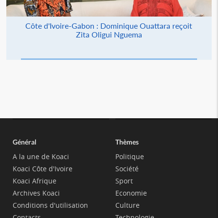
Côte d'Ivoire-Gabon : Dominique Ouattara reçoit
Zita Oligui Nguema
Général
Thèmes
A la une de Koaci
Politique
Koaci Côte d'Ivoire
Société
Koaci Afrique
Sport
Archives Koaci
Economie
Conditions d'utilisation
Culture
Contacts
Technologie