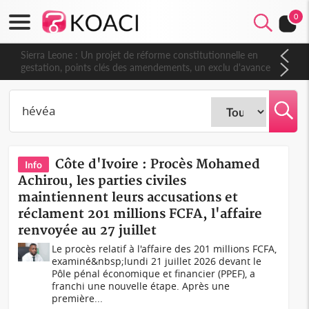
0
Sierra Leone : Un projet de réforme constitutionnelle en
gestation, points clés des amendements, un exclu d'avance
Côte d'Ivoire : Procès Mohamed
Info
Achirou, les parties civiles
maintiennent leurs accusations et
réclament 201 millions FCFA, l'affaire
renvoyée au 27 juillet
Le procès relatif à l'affaire des 201 millions FCFA,
examiné&nbsp;lundi 21 juillet 2026 devant le
Pôle pénal économique et financier (PPEF), a
franchi une nouvelle étape. Après une
première...