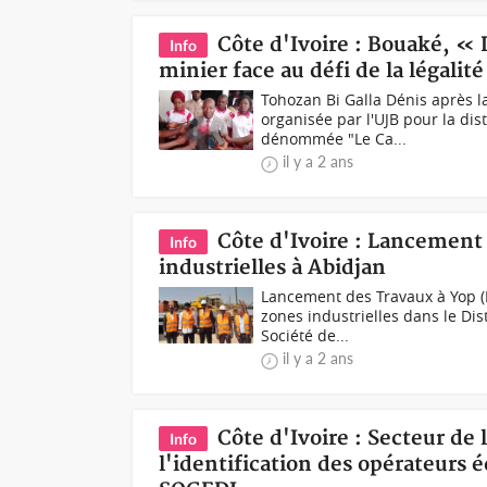
Côte d'Ivoire : Bouaké, « 
Info
minier face au défi de la légalit
Tohozan Bi Galla Dénis après 
organisée par l'UJB pour la dis
dénommée "Le Ca...
il y a 2 ans
Côte d'Ivoire : Lancement 
Info
industrielles à Abidjan
Lancement des Travaux à Yop (
zones industrielles dans le Di
Société de...
il y a 2 ans
Côte d'Ivoire : Secteur de 
Info
l'identification des opérateurs 