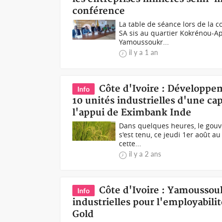
conférence
La table de séance lors de la 
SA sis au quartier Kokrénou-Ap
Yamoussoukr...
il y a 1 an
Côte d'Ivoire : Développem
Info
10 unités industrielles d'une ca
l'appui de Eximbank Inde
Dans quelques heures, le gouv
s'est tenu, ce jeudi 1er août a
cette...
il y a 2 ans
Côte d'Ivoire : Yamoussouk
Info
industrielles pour l'employabil
Gold