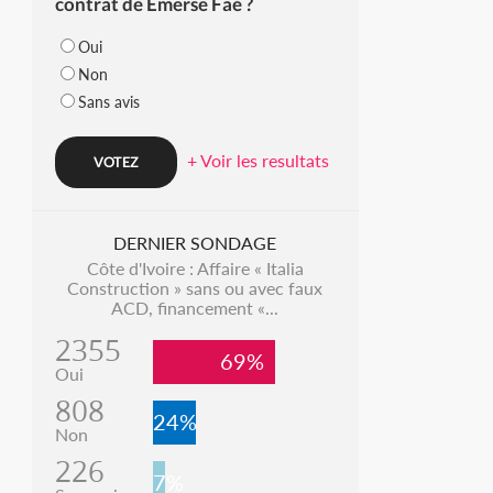
contrat de Emerse Faé ?
Oui
Non
Sans avis
+ Voir les resultats
DERNIER SONDAGE
Côte d'Ivoire : Affaire « Italia
Construction » sans ou avec faux
ACD, financement «...
2355
69%
Oui
808
24%
Non
226
7%