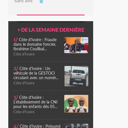
Sans avis
+ DE LA SEMAINE DERNIÈRE
1/
Côte d'Ivoire : Fraude
dans le domaine foncier,
Ibrahime Coulibal...
Côte d'Ivoire
2/
Côte d'Ivoire : Un
véhicule de la GESTOCI
circulant avec un numér...
Côte d'Ivoire
3/
Côte d'Ivoire :
L'établissement de la CNI
pour les enfants dès 05...
Côte d'Ivoire
4/
Côte d'Ivoire : Présumé