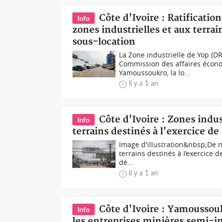
Côte d'Ivoire : Ratification
Info
zones industrielles et aux terrain
sous-location
La Zone industrielle de Yop 
Commission des affaires économi
Yamoussoukro, la lo...
il y a 1 an
Côte d'Ivoire : Zones indus
Info
terrains destinés à l'exercice de 
Image d'illustration&nbsp;De n
terrains destinés à l’exercice d
dé...
il y a 1 an
Côte d'Ivoire : Yamoussouk
Info
les entreprises minières semi-in