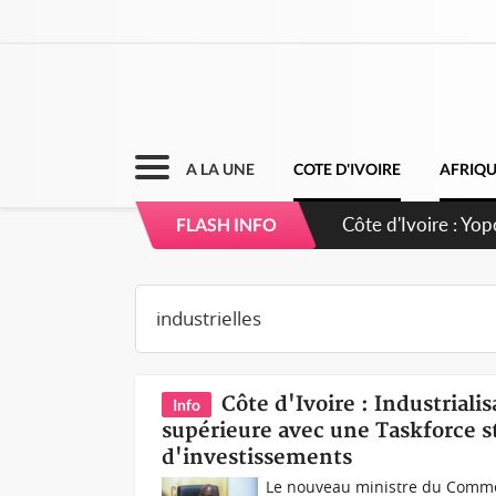
A LA UNE
COTE D'IVOIRE
AFRIQ
Côte d'Ivoire : Yo
FLASH INFO
d'opportunités pou
Côte d'Ivoire : Industrialis
Info
supérieure avec une Taskforce st
d'investissements
Le nouveau ministre du Commerce