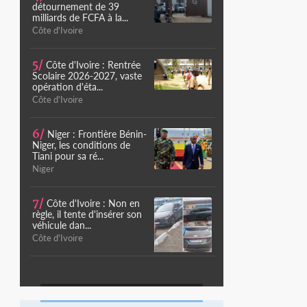
détournement de 39
milliards de FCFA à la...
Côte d'Ivoire
5/
Côte d'Ivoire : Rentrée
Scolaire 2026-2027, vaste
opération d'éta...
Côte d'Ivoire
6/
Niger : Frontière Bénin-
Niger, les conditions de
Tiani pour sa ré...
Niger
7/
Côte d'Ivoire : Non en
règle, il tente d'insérer son
véhicule dan...
Côte d'Ivoire