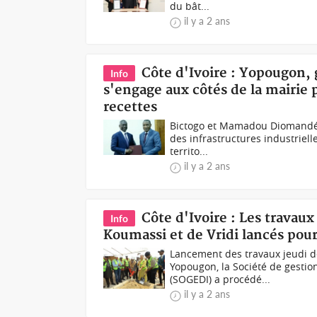
du bât...
il y a 2 ans
Côte d'Ivoire : Yopougon, 
Info
s'engage aux côtés de la mairie 
recettes
Bictogo et Mamadou Diomandé 
des infrastructures industriell
territo...
il y a 2 ans
Côte d'Ivoire : Les travaux
Info
Koumassi et de Vridi lancés pou
Lancement des travaux jeudi de
Yopougon, la Société de gestio
(SOGEDI) a procédé...
il y a 2 ans