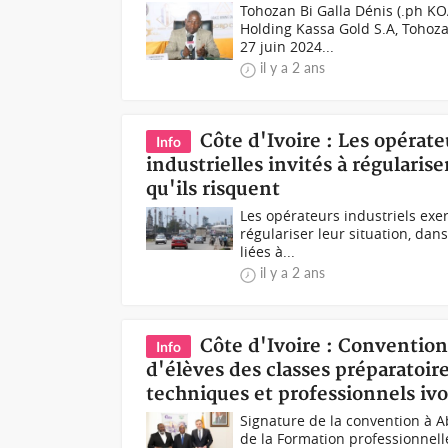
Tohozan Bi Galla Dénis (.ph KO
Holding Kassa Gold S.A, Tohoza
27 juin 2024...
il y a 2 ans
Côte d'Ivoire : Les opérat
Info
industrielles invités à régularise
qu'ils risquent
Les opérateurs industriels exer
régulariser leur situation, da
liées à...
il y a 2 ans
Côte d'Ivoire : Convention
Info
d'élèves des classes préparatoire
techniques et professionnels ivo
Signature de la convention à 
de la Formation professionnelle