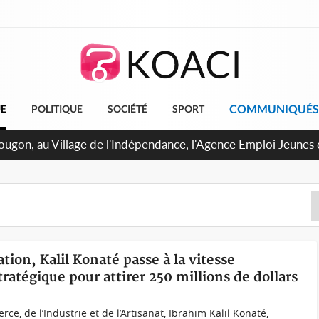
COMMUNIQUÉS
UE
POLITIQUE
SOCIÉTÉ
SPORT
pougon, au Village de l'Indépendance, l'Agence Emploi Jeunes
r la jeunesse ivoirienne
ation, Kalil Konaté passe à la vitesse
ratégique pour attirer 250 millions de dollars
, de l’Industrie et de l’Artisanat, Ibrahim Kalil Konaté,