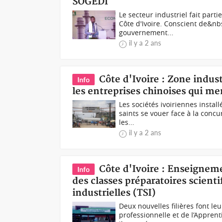
SOGEDI
Le secteur industriel fait par
Côte d'Ivoire. Conscient de&nbs
gouvernement...
il y a 2 ans
Côte d'Ivoire : Zone indust
Info
les entreprises chinoises qui me
Les sociétés ivoiriennes instal
saints se vouer face à la concu
les...
il y a 2 ans
Côte d'Ivoire : Enseignem
Info
des classes préparatoires scient
industrielles (TSI)
Deux nouvelles filières font l
professionnelle et de l’Appre