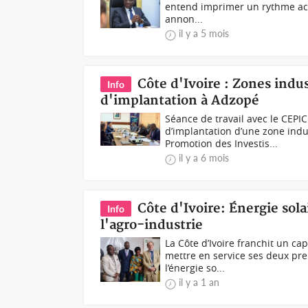
entend imprimer un rythme accélé
annon...
il y a 5 mois
Côte d'Ivoire : Zones indu
Info
d'implantation à Adzopé
Séance de travail avec le CEPI
d’implantation d’une zone indu
Promotion des Investis...
il y a 6 mois
Côte d'Ivoire: Énergie sola
Info
l'agro-industrie
La Côte d’Ivoire franchit un ca
mettre en service ses deux pre
l’énergie so...
il y a 1 an