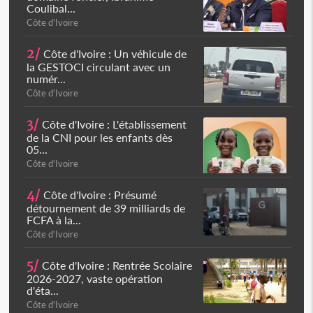
Coulibal...
Côte d'Ivoire
2/
Côte d'Ivoire : Un véhicule de
la GESTOCI circulant avec un
numér...
Côte d'Ivoire
3/
Côte d'Ivoire : L'établissement
de la CNI pour les enfants dès
05...
Côte d'Ivoire
4/
Côte d'Ivoire : Présumé
détournement de 39 milliards de
FCFA à la...
Côte d'Ivoire
5/
Côte d'Ivoire : Rentrée Scolaire
2026-2027, vaste opération
d'éta...
Côte d'Ivoire