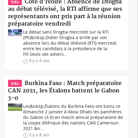
Côte d'Ivoire : Absence de Drogba
Info
au débat télévisé, la RTI affirme que ses
représentants ont pris part à la réunion
préparatoire vendredi
Le débat sans Drogba mercredi sur la RTI
(Ph)&nbsp;Didier Drogba a brillé par son
absence lors du débat télévisé (RTI) mercredi
entre les candidats à la présidence de la
FIF.Seuls ses advers...
il y a 4 ans
Burkina Faso : Match préparatoire
Info
CAN 2021, les Étalons battent le Gabon
3-0
Les&nbsp;Étalons du Burkina Faso ont battu ce
dimanche 2 janvier à Abou Dhabi les panthères
du Gabon (3-0) en match amical préparatoire de
la coupe d’Afrique des nations CAN Cameroun
2021.&n...
il y a 4 ans