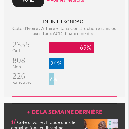
DERNIER SONDAGE
Côte d'Ivoire : Affaire « Italia Construction » sans ou
avec faux ACD, financement «...
2355
69%
Oui
808
24%
Non
226
7%
Sans avis
+ DE LA SEMAINE DERNIÈRE
1/
Côte d'Ivoire : Fraude dans le
domaine foncier, Ibrahime