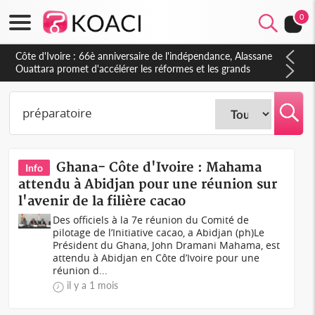
0
Côte d'Ivoire : À Abidjan, Amadou Oury Bah admire le modèle
ivoirien et veut s'en inspirer pour accélérer le développement
de la Guinée
Ghana- Côte d'Ivoire : Mahama
Info
attendu à Abidjan pour une réunion sur
l'avenir de la filière cacao
Des officiels à la 7e réunion du Comité de
pilotage de l’Initiative cacao, a Abidjan (ph)Le
Président du Ghana, John Dramani Mahama, est
attendu à Abidjan en Côte d’Ivoire pour une
réunion d...
il y a 1 mois