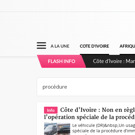
A LA UNE
COTE D'IVOIRE
AFRIQ
Côte d'Ivoire : S
FLASH INFO
dépigmentants d
Côte d'Ivoire : Non en règl
Info
l'opération spéciale de la proc
Le véhicule (DR)&nbsp;Un usage
spéciale de la procédure d’imm