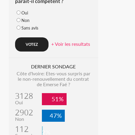
parait-il compétent ?
Oui
Non
Sans avis
+ Voir les resultats
DERNIER SONDAGE
Côte d'Ivoire: Etes-vous surpris par
le non-renouvellement du contrat
de Emerse Faé ?
3128
51%
Oui
2902
47%
Non
112
2%