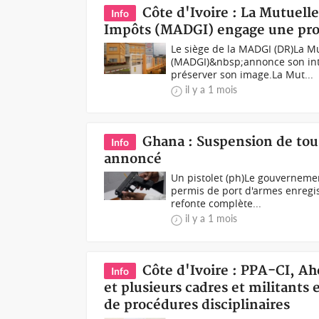
Côte d'Ivoire : La Mutuell
Info
Impôts (MADGI) engage une proc
Le siège de la MADGI (DR)La Mu
(MADGI)&nbsp;annonce son int
préserver son image.La Mut...
il y a 1 mois
Ghana : Suspension de tou
Info
annoncé
Un pistolet (ph)Le gouverneme
permis de port d'armes enregis
refonte complète...
il y a 1 mois
Côte d'Ivoire : PPA-CI, A
Info
et plusieurs cadres et militants
de procédures disciplinaires