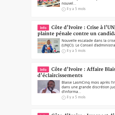
nouvel...
il y a 5 mois
Côte d'Ivoire : Crise à l'
Info
plainte pénale contre un candida
Nouvelle escalade dans la crise
(UNJCI). Le Conseil d’administra
il y a 5 mois
Côte d'Ivoire : Affaire Bl
Info
d'éclaircissements
Blaise LasmCinq mois après l’in
dans une grande discrétion judi
d’informa...
il y a 5 mois