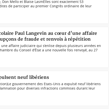
 Don Mello et Blaise LasmElles sont exactement 53
rdites de participer au premier Congrès ordinaire de leur
scolaire Paul Langevin au cœur d'une affaire
oupçons de fraude et renvois à répétition
 une affaire judiciaire qui s’enlise depuis plusieurs années en
ᵉ chambre du Conseil d’État a une nouvelle fois renvoyé, au 27
pulsent neuf libériens
tion)Le gouvernement des Etats-Unis a expulsé neuf libériens
ondamnation pour diverses infractions commises durant leur