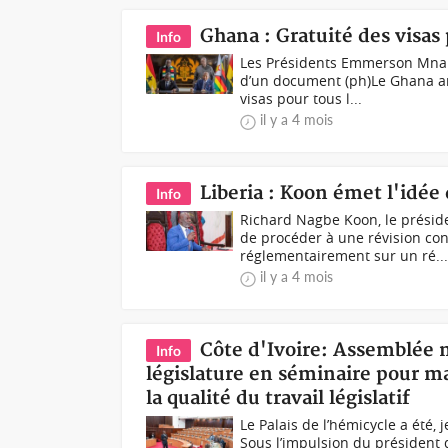
Ghana : Gratuité des visas 
Info
Les Présidents Emmerson Mnan
d’un document (ph)Le Ghana an
visas pour tous l...
il y a 4 mois
Liberia : Koon émet l'idée
Info
Richard Nagbe Koon, le présid
de procéder à une révision con
réglementairement sur un ré..
il y a 4 mois
Côte d'Ivoire: Assemblée n
Info
législature en séminaire pour ma
la qualité du travail législatif
Le Palais de l’hémicycle a été, j
Sous l’impulsion du président d