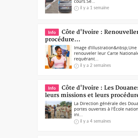
cours.Se...
il y a 1 semaine
Côte d'Ivoire : Renouvellem
Info
procédure…
Image d’illustration&nbsp;Une 
renouveler leur Carte Nationale
requérant...
il y a 2 semaines
Côte d'Ivoire : Les Douanes
Info
leurs missions et leurs procédur
La Direction générale des Douan
portes ouvertes à l'École natio
ini...
il y a 4 semaines