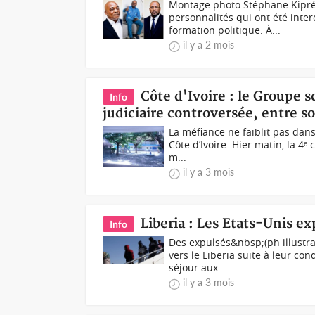
Montage photo Stéphane Kipré,
personnalités qui ont été inte
formation politique. À...
il y a 2 mois
Côte d'Ivoire : le Groupe 
Info
judiciaire controversée, entre s
La méfiance ne faiblit pas dans
Côte d’Ivoire. Hier matin, la 4
m...
il y a 3 mois
Liberia : Les Etats-Unis ex
Info
Des expulsés&nbsp;(ph illustra
vers le Liberia suite à leur c
séjour aux...
il y a 3 mois