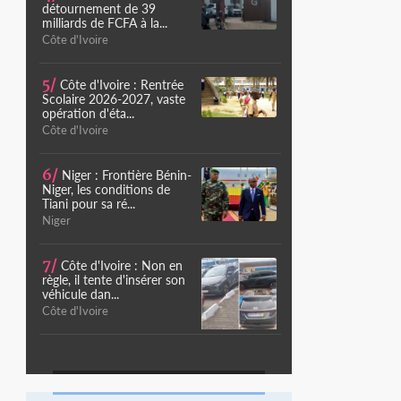
détournement de 39
milliards de FCFA à la...
Côte d'Ivoire
5/
Côte d'Ivoire : Rentrée
Scolaire 2026-2027, vaste
opération d'éta...
Côte d'Ivoire
6/
Niger : Frontière Bénin-
Niger, les conditions de
Tiani pour sa ré...
Niger
7/
Côte d'Ivoire : Non en
règle, il tente d'insérer son
véhicule dan...
Côte d'Ivoire