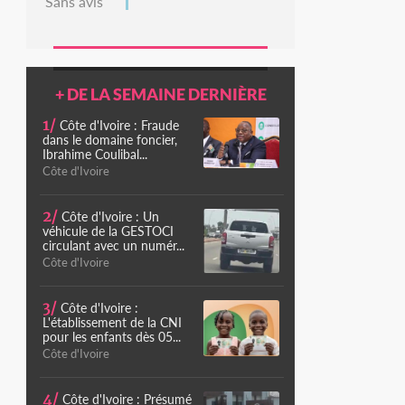
Sans avis
+ DE LA SEMAINE DERNIÈRE
1/
Côte d'Ivoire : Fraude
dans le domaine foncier,
Ibrahime Coulibal...
Côte d'Ivoire
2/
Côte d'Ivoire : Un
véhicule de la GESTOCI
circulant avec un numér...
Côte d'Ivoire
3/
Côte d'Ivoire :
L'établissement de la CNI
pour les enfants dès 05...
Côte d'Ivoire
4/
Côte d'Ivoire : Présumé