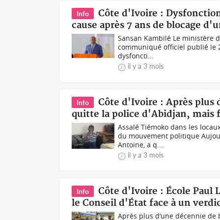
Côte d'Ivoire : Dysfoncti
Info
cause après 7 ans de blocage d'
Sansan Kambilé Le ministère de
communiqué officiel publié le 2
dysfoncti...
il y a 3 mois
Côte d'Ivoire : Après plus
Info
quitte la police d'Abidjan, mais 
Assalé Tiémoko dans les locaux
du mouvement politique Aujourd
Antoine, a q...
il y a 3 mois
Côte d'Ivoire : École Paul 
Info
le Conseil d'État face à un verdict
Après plus d’une décennie de ba