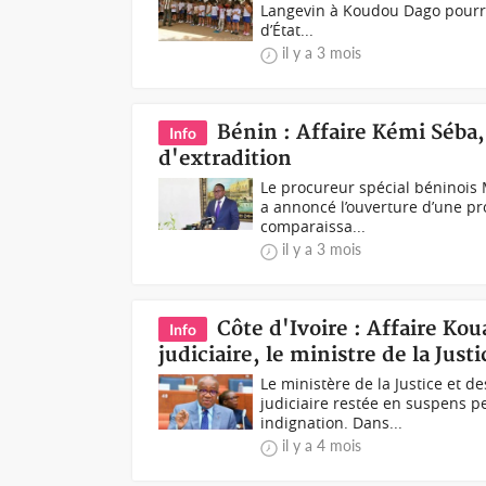
Langevin à Koudou Dago pourra
d’État...
il y a 3 mois
Bénin : Affaire Kémi Séba
Info
d'extradition
Le procureur spécial béninois
a annoncé l’ouverture d’une pr
comparaissa...
il y a 3 mois
Côte d'Ivoire : Affaire Kou
Info
judiciaire, le ministre de la Ju
Le ministère de la Justice et d
judiciaire restée en suspens p
indignation. Dans...
il y a 4 mois