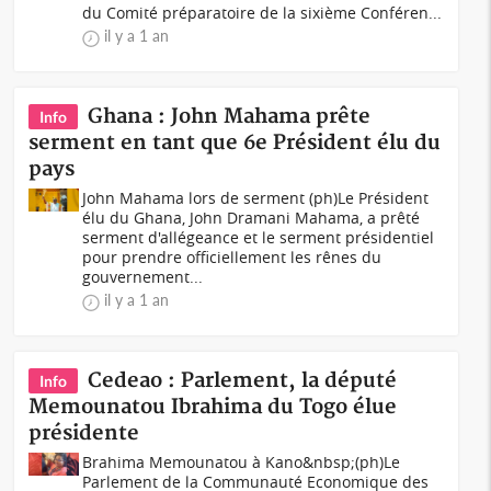
du Comité préparatoire de la sixième Conféren...
il y a 1 an
Ghana : John Mahama prête
Info
serment en tant que 6e Président élu du
pays
John Mahama lors de serment (ph)Le Président
élu du Ghana, John Dramani Mahama, a prêté
serment d'allégeance et le serment présidentiel
pour prendre officiellement les rênes du
gouvernement...
il y a 1 an
Cedeao : Parlement, la député
Info
Memounatou Ibrahima du Togo élue
présidente
Brahima Memounatou à Kano&nbsp;(ph)Le
Parlement de la Communauté Economique des