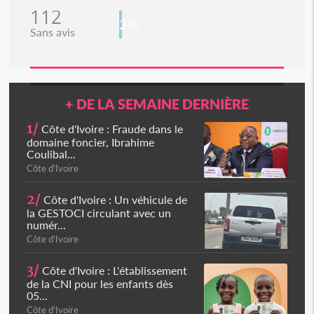
112
2%
Sans avis
+ DE LA SEMAINE DERNIÈRE
1/
Côte d'Ivoire : Fraude dans le
domaine foncier, Ibrahime
Coulibal...
Côte d'Ivoire
2/
Côte d'Ivoire : Un véhicule de
la GESTOCI circulant avec un
numér...
Côte d'Ivoire
3/
Côte d'Ivoire : L'établissement
de la CNI pour les enfants dès
05...
Côte d'Ivoire