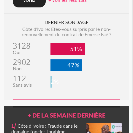
DERNIER SONDAGE
Côte d'Ivoire: Etes-vous surpris par le non-
renouvellement du contrat de Emerse Faé ?
3128
51%
Oui
2902
47%
Non
112
2%
Sans avis
+ DE LA SEMAINE DERNIÈRE
1/
Côte d'Ivoire : Fraude dans le
domaine foncier, Ibrahime