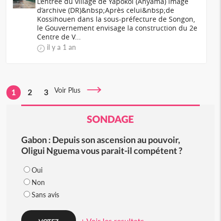
L’entrée du village de Yapokoi (Anyama) image
d’archive (DR)&nbsp;Après celui&nbsp;de
Kossihouen dans la sous-préfecture de Songon,
le Gouvernement envisage la construction du 2e
Centre de V...
il y a 1 an
Voir Plus
1
2
3
SONDAGE
Gabon : Depuis son ascension au pouvoir,
Oligui Nguema vous parait-il compétent ?
Oui
Non
Sans avis
+ Voir les resultats