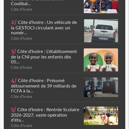
Coulibal...
Côte d'Ivoire
2/
Côte d'Ivoire : Un véhicule de
la GESTOCI circulant avec un
numér...
Côte d'Ivoire
3/
Côte d'Ivoire : L'établissement
de la CNI pour les enfants dès
05...
Côte d'Ivoire
4/
Côte d'Ivoire : Présumé
détournement de 39 milliards de
FCFA à la...
Côte d'Ivoire
5/
Côte d'Ivoire : Rentrée Scolaire
2026-2027, vaste opération
d'éta...
Côte d'Ivoire