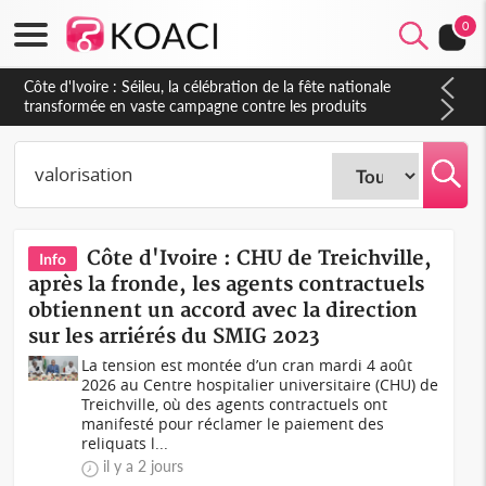
0
Côte d'Ivoire : Séileu, la célébration de la fête nationale
transformée en vaste campagne contre les produits
dépigmentants dangereux
Côte d'Ivoire : CHU de Treichville,
Info
après la fronde, les agents contractuels
obtiennent un accord avec la direction
sur les arriérés du SMIG 2023
La tension est montée d’un cran mardi 4 août
2026 au Centre hospitalier universitaire (CHU) de
Treichville, où des agents contractuels ont
manifesté pour réclamer le paiement des
reliquats l...
il y a 2 jours