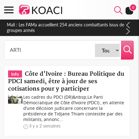
0
Côte d'Ivoire : Election FIF, le frère de feu Sidy Diallo se lance
dans la course
Côte d'Ivoire : Bureau Politique du
Info
PDCI samedi, être à jour de ses
cotisations pour y participer
Les cadres du PDCI (DR)&nbsp;Le Parti
Démocratique de Côte d’Ivoire (PDCI) , en attente
d’une décision judicaire concernant la
présidence de Tidjane Thiam contestée par des
militants, annonc...
il y a 2 semaines