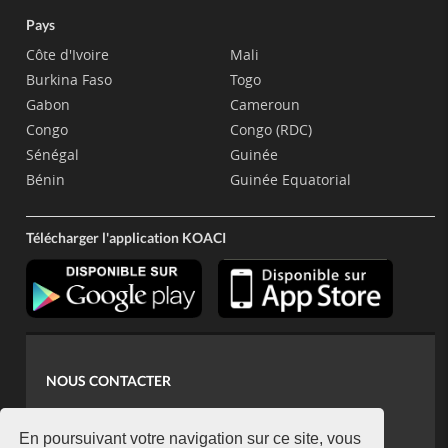
Pays
Côte d'Ivoire
Mali
Burkina Faso
Togo
Gabon
Cameroun
Congo
Congo (RDC)
Sénégal
Guinée
Bénin
Guinée Equatorial
Télécharger l'application KOACI
NOUS CONTACTER
contact@koaci.com
koaci@yahoo.fr
En poursuivant votre navigation sur ce site, vous