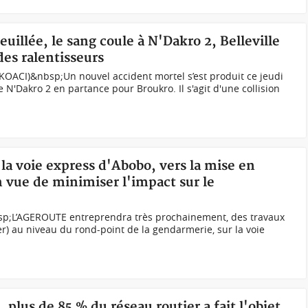
uillée, le sang coule à N'Dakro 2, Belleville
des ralentisseurs
KOACI)&nbsp;Un nouvel accident mortel s’est produit ce jeudi
e N'Dakro 2 en partance pour Broukro. Il s'agit d'une collision
 la voie express d'Abobo, vers la mise en
n vue de minimiser l'impact sur le
sp;L’AGEROUTE entreprendra très prochainement, des travaux
r) au niveau du rond-point de la gendarmerie, sur la voie
, plus de 85 % du réseau routier a fait l'objet