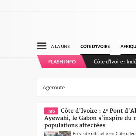
A LA UNE
COTE D'IVOIRE
AFRIQ
Sierra Leone : Un
FLASH INFO
d'avance
Côte d'Ivoire : 4ᵉ Pont d'A
Info
Ayewahi, le Gabon s'inspire du 
populations affectées
En visite officielle en Côte d'I