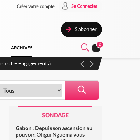
Se Connecter
Créer votre compte
S'abonner
0
ARCHIVES
s des amendements, un exclu
SONDAGE
Gabon : Depuis son ascension au
pouvoir, Oligui Nguema vous