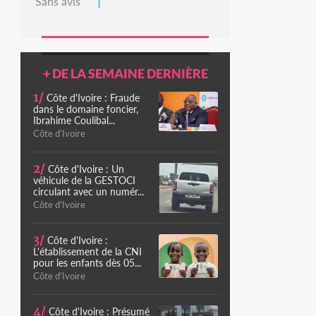
Sans avis
+ DE LA SEMAINE DERNIÈRE
1/
Côte d'Ivoire : Fraude
dans le domaine foncier,
Ibrahime Coulibal...
Côte d'Ivoire
2/
Côte d'Ivoire : Un
véhicule de la GESTOCI
circulant avec un numér...
Côte d'Ivoire
3/
Côte d'Ivoire :
L'établissement de la CNI
pour les enfants dès 05...
Côte d'Ivoire
4/
Côte d'Ivoire : Présumé