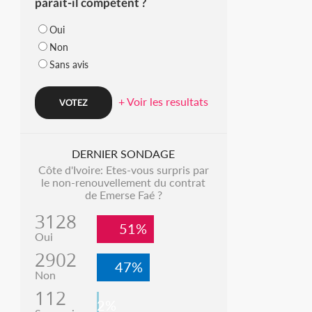
parait-il compétent ?
Oui
Non
Sans avis
+ Voir les resultats
DERNIER SONDAGE
Côte d'Ivoire: Etes-vous surpris par
le non-renouvellement du contrat
de Emerse Faé ?
3128
51%
Oui
2902
47%
Non
112
2%