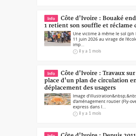
Côte d'Ivoire : Bouaké ende
Info
1 retient son souffle et réclame 
Une victime à même le sol (ph 
11 juin 2026 au virage de l’écol
imp...
il y a 1 mois
Côte d'Ivoire : Travaux sur
Info
place d'un plan de circulation e
déplacement des usagers
Image d’illustration&nbsp;&nb
d’aménagement routier (Fly-ove
express dans l...
il y a 1 mois
Côte d'Ivoire : Depuis 2011
Info