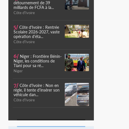
détournement de 39
milliards de FCFA à la...
Côte d'Ivoire
5/
Côte d'Ivoire : Rentrée
Scolaire 2026-2027, vaste
opération d'éta...
Côte d'Ivoire
6/
Niger : Frontière Bénin-
Niger, les conditions de
Tiani pour sa ré...
Niger
7/
Côte d'Ivoire : Non en
règle, il tente d'insérer son
véhicule dan...
Côte d'Ivoire