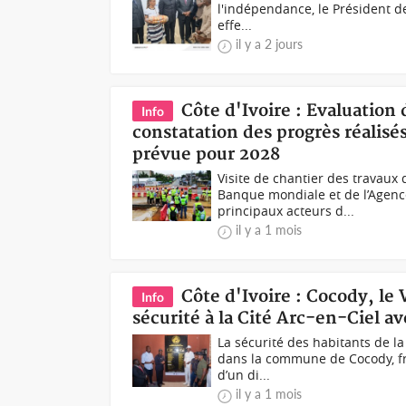
l'indépendance, le Président d
effe...
il y a 2 jours
Côte d'Ivoire : Evaluation
Info
constatation des progrès réalisé
prévue pour 2028
Visite de chantier des travau
Banque mondiale et de l’Agen
principaux acteurs d...
il y a 1 mois
Côte d'Ivoire : Cocody, le
Info
sécurité à la Cité Arc-en-Ciel a
La sécurité des habitants de la 
dans la commune de Cocody, fr
d’un di...
il y a 1 mois