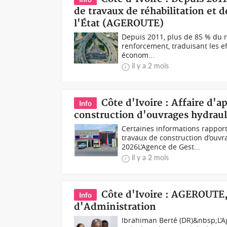
de travaux de réhabilitation et 
l'État (AGEROUTE)
Depuis 2011, plus de 85 % du ré
renforcement, traduisant les ef
économ...
il y a 2 mois
Côte d'Ivoire : Affaire d'a
Info
construction d'ouvrages hydraul
Certaines informations rapporté
travaux de construction d’ouv
2026L’Agence de Gest...
il y a 2 mois
Côte d'Ivoire : AGEROUTE,
Info
d'Administration
Ibrahiman Berté (DR)&nbsp;L’