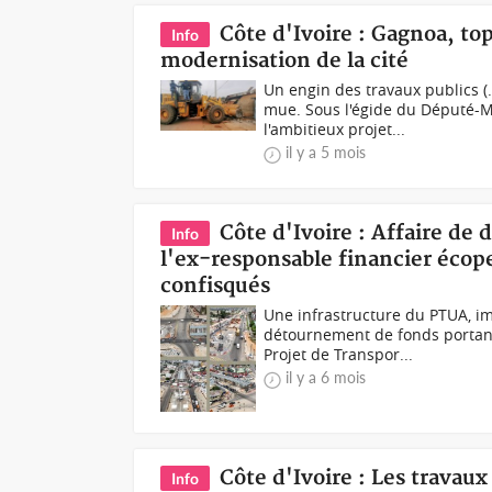
Côte d'Ivoire : Gagnoa, to
Info
modernisation de la cité
Un engin des travaux publics 
mue. Sous l'égide du Député-M
l'ambitieux projet...
il y a 5 mois
Côte d'Ivoire : Affaire d
Info
l'ex-responsable financier écope
confisqués
Une infrastructure du PTUA, ima
détournement de fonds portant
Projet de Transpor...
il y a 6 mois
Côte d'Ivoire : Les trava
Info