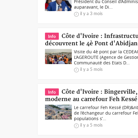
Président du Conseil d’Administ
auparavant, le Di...
il y a 3 mois
Côte d'Ivoire : Infrastruc
Info
découvrent le 4è Pont d'Abidjan
Visite du 4è pont par la CEDEA
L’AGEROUTE (Agence de Gestion 
Communauté des Etats D...
il y a 5 mois
Côte d'Ivoire : Bingervill
Info
moderne au carrefour Feh Kessé 
Le carrefour Feh Kessé (DR)&
de l’échangeur du carrefour Fe
populations s’...
il y a 5 mois