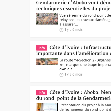
Gendarmerie d'Abobo vont démar
techniques essentielles du proje
Vue aérienne du rond-point de
relayions les travaux d’aména
à assurer...
il y a 6 mois
Côte d'Ivoire : Infrastruc
Info
importante dans l'amélioration 
La route Y4-Section 2 (DR)&nbsp
km, marque une étape important
d’Abidja...
il y a 6 mois
Côte d'Ivoire : Abobo, bie
Info
du rond-point de la Gendarmeri
Présentation du projet à la Ma
de l’échangeur du rond-point